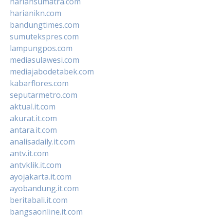
hariansumatra.com
harianikn.com
bandungtimes.com
sumutekspres.com
lampungpos.com
mediasulawesi.com
mediajabodetabek.com
kabarflores.com
seputarmetro.com
aktual.it.com
akurat.it.com
antara.it.com
analisadaily.it.com
antv.it.com
antvklik.it.com
ayojakarta.it.com
ayobandung.it.com
beritabali.it.com
bangsaonline.it.com