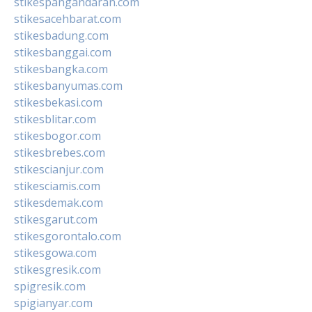
stikespangandaran.com
stikesacehbarat.com
stikesbadung.com
stikesbanggai.com
stikesbangka.com
stikesbanyumas.com
stikesbekasi.com
stikesblitar.com
stikesbogor.com
stikesbrebes.com
stikescianjur.com
stikesciamis.com
stikesdemak.com
stikesgarut.com
stikesgorontalo.com
stikesgowa.com
stikesgresik.com
spigresik.com
spigianyar.com