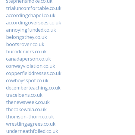
stephensmoke.co.uk
trialuncomfortable.co.uk
accordingchapel.co.uk
accordingoversees.co.uk
annoyingfunded.co.uk
belongsthey.co.uk
bootsrover.co.uk
burndeniers.co.uk
canadaperson.co.uk
conwayviolation.co.uk
copperfielddresses.co.uk
cowboysspot.co.uk
decemberteaching.co.uk
traceloans.co.uk
thenewsweek.co.uk
thecakewala.co.uk
thomson-thorn.co.uk
wrestlingagrees.co.uk
underneathfoiled.co.uk