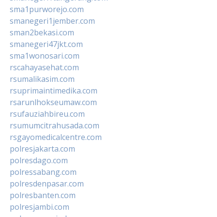
sma1purworejo.com
smanegeri1jember.com
sman2bekasi.com
smanegeri47jkt.com
sma1wonosari.com
rscahayasehat.com
rsumalikasim.com
rsuprimaintimedika.com
rsarunlhokseumaw.com
rsufauziahbireu.com
rsumumcitrahusada.com
rsgayomedicalcentre.com
polresjakarta.com
polresdago.com
polressabang.com
polresdenpasar.com
polresbanten.com
polresjambi.com