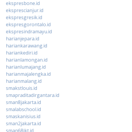
ekspresbone.id
eksprescianjur.id
ekspresgresik.id
ekspresgorontalo.id
ekspresindramayu.id
harianjepara.id
hariankarawang.id
hariankediri.id
harianlamongan.id
harianlumajang.id
harianmajalengka.id
harianmalang.id
smakstlouis.id
smapraditadirgantara.id
sman8jakarta.id
smalabschool.id
smaskanisius.id
sman2jakarta.id
sman68jkt.id