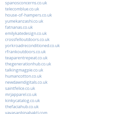
spanosconcerns.co.uk
telecomblue.co.uk
house-of-hampers.co.uk
yumekanzashi.co.uk
fatnanas.co.uk
emilykatedesign.co.uk
crossfelloutdoors.co.uk
yorkroadreconditioned.co.uk
rfrankoutdoors.co.uk
teaparentrepeat.co.uk
thegenerationhub.co.uk
talkingmagpie.co.uk
humancotton.co.uk
newdawndigitals.co.uk
saintfelice.co.uk
mrjapparel.co.uk
kinkycatalog.co.uk
thefaciahub.co.uk
yayasanbinabakti.com