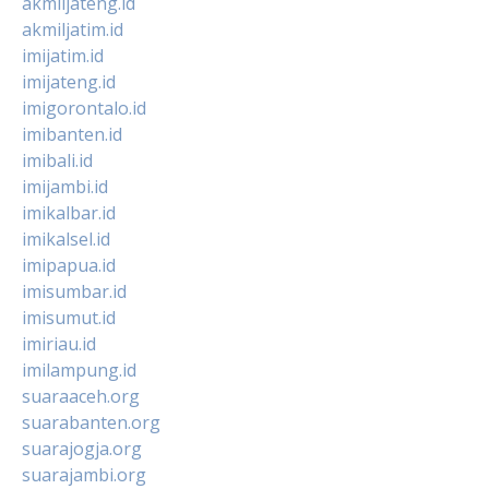
akmiljateng.id
akmiljatim.id
imijatim.id
imijateng.id
imigorontalo.id
imibanten.id
imibali.id
imijambi.id
imikalbar.id
imikalsel.id
imipapua.id
imisumbar.id
imisumut.id
imiriau.id
imilampung.id
suaraaceh.org
suarabanten.org
suarajogja.org
suarajambi.org