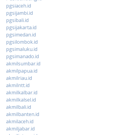
pgsiaceh.id
pgsijambi.id
pgsibali.id
pgsijakarta.id
pgsimedan.id
pgsilombok.id
pgsimaluku.id
pgsimanado.id
akmilsumbar.id
akmilpapua.id
akmilriau.id
akmilntt.id
akmilkalbar.id
akmilkalsel.id
akmilbali.id
akmilbanten.id
akmilaceh.id
akmiljabar.id