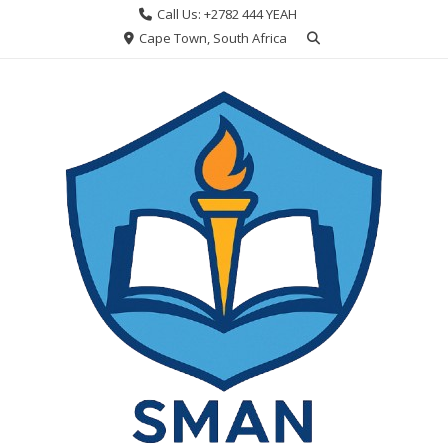
Skip
Call Us: +2782 444 YEAH
to
Cape Town, South Africa
content