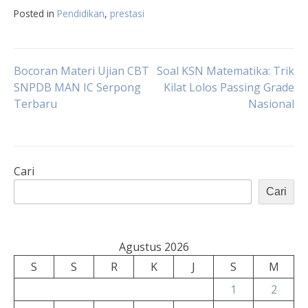
Posted in
Pendidikan
,
prestasi
Navigasi
Bocoran Materi Ujian CBT
Soal KSN Matematika: Trik
SNPDB MAN IC Serpong
Kilat Lolos Passing Grade
Terbaru
Nasional
pos
Cari
Cari
Agustus 2026
S
S
R
K
J
S
M
1
2