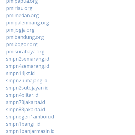
pmipapua.org
pmiriau.org
pmimedan.org
pmipalembang.org
pmijogja.org
pmibandung.org
pmibogor.org
pmisurabaya.org
smpn2semarang.id
smpn4semarang.id
smpn14jkt.id
smpn2lumajang.id
smpn2sutojayan.id
smpn4blitar.id
smpn78jakarta.id
smpn88jakarta.id
smpnegeri1ambon.id
smpn1bangil.id
smpn1banjarmasin.id