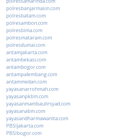
polressamarinda.com
polresbanjarmasin.com
polresbatam.com
polresambon.com
polresbima.com
polresmataram.com
polresdumai.com
antamjakarta.com
antambekasi.com
antambogor.com
antampalembang.com
antammedan.com
yayasanarrohmah.com
yayasanpkbm.com
yayasanmambaulirsyad.com
yayasanabm.com
yayasandharmawanita.com
PBSIjakarta.com
PBSIbogor.com