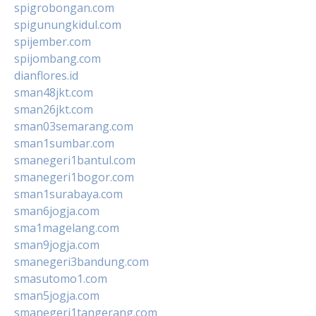
spigrobongan.com
spigunungkidul.com
spijember.com
spijombang.com
dianflores.id
sman48jkt.com
sman26jkt.com
sman03semarang.com
sman1sumbar.com
smanegeri1bantul.com
smanegeri1bogor.com
sman1surabaya.com
sman6jogja.com
sma1magelang.com
sman9jogja.com
smanegeri3bandung.com
smasutomo1.com
sman5jogja.com
smanegeri1tangerang.com