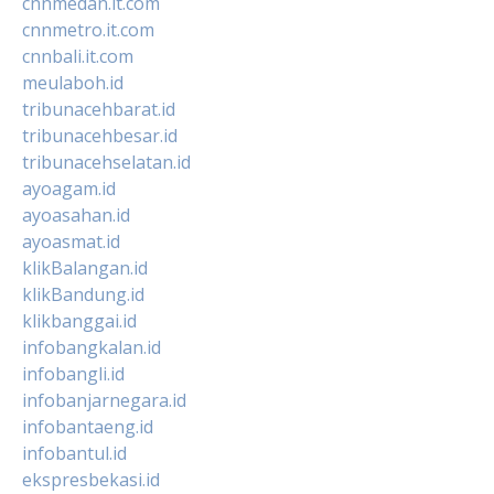
cnnmedan.it.com
cnnmetro.it.com
cnnbali.it.com
meulaboh.id
tribunacehbarat.id
tribunacehbesar.id
tribunacehselatan.id
ayoagam.id
ayoasahan.id
ayoasmat.id
klikBalangan.id
klikBandung.id
klikbanggai.id
infobangkalan.id
infobangli.id
infobanjarnegara.id
infobantaeng.id
infobantul.id
ekspresbekasi.id