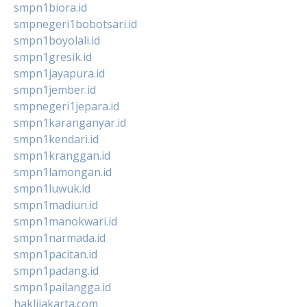
smpn1biora.id
smpnegeri1bobotsari.id
smpn1boyolali.id
smpn1gresik.id
smpn1jayapura.id
smpn1jember.id
smpnegeri1jepara.id
smpn1karanganyar.id
smpn1kendari.id
smpn1kranggan.id
smpn1lamongan.id
smpn1luwuk.id
smpn1madiun.id
smpn1manokwari.id
smpn1narmada.id
smpn1pacitan.id
smpn1padang.id
smpn1pailangga.id
haklijakarta.com