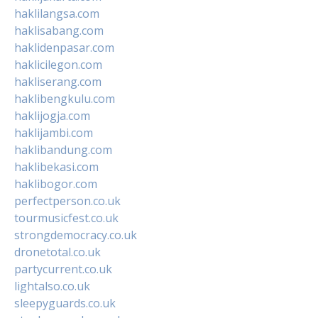
haklilangsa.com
haklisabang.com
haklidenpasar.com
haklicilegon.com
hakliserang.com
haklibengkulu.com
haklijogja.com
haklijambi.com
haklibandung.com
haklibekasi.com
haklibogor.com
perfectperson.co.uk
tourmusicfest.co.uk
strongdemocracy.co.uk
dronetotal.co.uk
partycurrent.co.uk
lightalso.co.uk
sleepyguards.co.uk