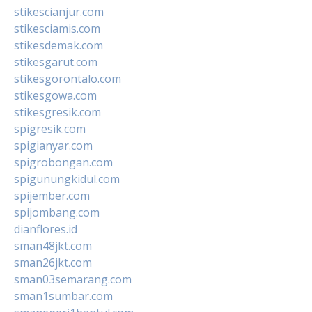
stikescianjur.com
stikesciamis.com
stikesdemak.com
stikesgarut.com
stikesgorontalo.com
stikesgowa.com
stikesgresik.com
spigresik.com
spigianyar.com
spigrobongan.com
spigunungkidul.com
spijember.com
spijombang.com
dianflores.id
sman48jkt.com
sman26jkt.com
sman03semarang.com
sman1sumbar.com