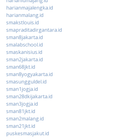
harianlumajang.id
harianmajalengka.id
harianmalang.id
smakstlouis.id
smapraditadirgantara.id
sman8jakarta.id
smalabschool.id
smaskanisius.id
sman2jakarta.id
sman68jkt.id
sman8yogyakarta.id
smasungguldel.id
sman1jogja.id
sman28dkijakarta.id
sman3jogja.id
sman81jkt.id
sman2malang.id
sman21jkt.id
puskesmasjakut.id