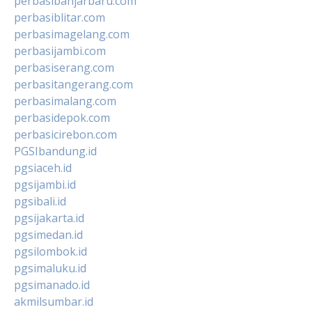
perbasibanjarbaru.com
perbasiblitar.com
perbasimagelang.com
perbasijambi.com
perbasiserang.com
perbasitangerang.com
perbasimalang.com
perbasidepok.com
perbasicirebon.com
PGSIbandung.id
pgsiaceh.id
pgsijambi.id
pgsibali.id
pgsijakarta.id
pgsimedan.id
pgsilombok.id
pgsimaluku.id
pgsimanado.id
akmilsumbar.id