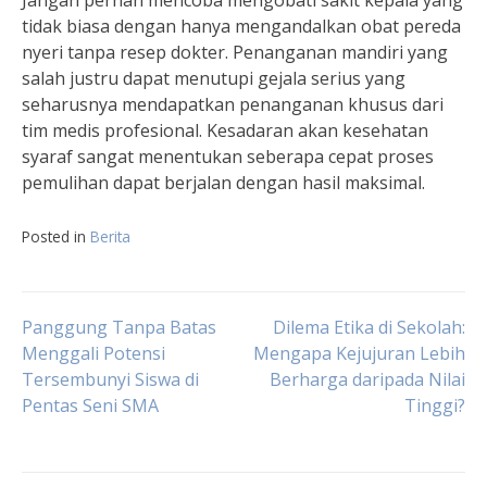
Jangan pernah mencoba mengobati sakit kepala yang
tidak biasa dengan hanya mengandalkan obat pereda
nyeri tanpa resep dokter. Penanganan mandiri yang
salah justru dapat menutupi gejala serius yang
seharusnya mendapatkan penanganan khusus dari
tim medis profesional. Kesadaran akan kesehatan
syaraf sangat menentukan seberapa cepat proses
pemulihan dapat berjalan dengan hasil maksimal.
Posted in
Berita
Navigasi
Panggung Tanpa Batas
Dilema Etika di Sekolah:
Menggali Potensi
Mengapa Kejujuran Lebih
Tersembunyi Siswa di
Berharga daripada Nilai
pos
Pentas Seni SMA
Tinggi?