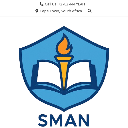
Skip
Call Us: +2782 444 YEAH
to
Cape Town, South Africa
content