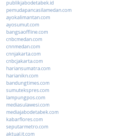
publikjabodetabek.id
pemudapancasilamedan.com
ayokalimantan.com
ayosumut.com
bangsaoffline.com
cnbcmedan.com
cnnmedan.com
cnnjakarta.com
cnbcjakarta.com
hariansumatra.com
harianikn.com
bandungtimes.com
sumutekspres.com
lampungpos.com
mediasulawesi.com
mediajabodetabek.com
kabarflores.com
seputarmetro.com
aktual.it.com