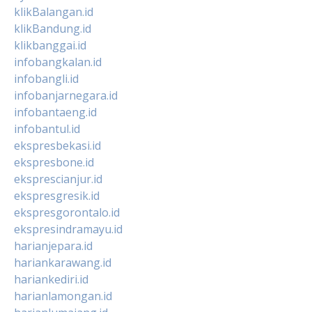
klikBalangan.id
klikBandung.id
klikbanggai.id
infobangkalan.id
infobangli.id
infobanjarnegara.id
infobantaeng.id
infobantul.id
ekspresbekasi.id
ekspresbone.id
eksprescianjur.id
ekspresgresik.id
ekspresgorontalo.id
ekspresindramayu.id
harianjepara.id
hariankarawang.id
hariankediri.id
harianlamongan.id