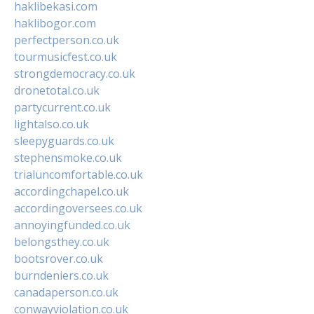
haklibekasi.com
haklibogor.com
perfectperson.co.uk
tourmusicfest.co.uk
strongdemocracy.co.uk
dronetotal.co.uk
partycurrent.co.uk
lightalso.co.uk
sleepyguards.co.uk
stephensmoke.co.uk
trialuncomfortable.co.uk
accordingchapel.co.uk
accordingoversees.co.uk
annoyingfunded.co.uk
belongsthey.co.uk
bootsrover.co.uk
burndeniers.co.uk
canadaperson.co.uk
conwayviolation.co.uk