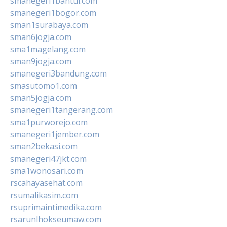
smanegeri1bantul.com
smanegeri1bogor.com
sman1surabaya.com
sman6jogja.com
sma1magelang.com
sman9jogja.com
smanegeri3bandung.com
smasutomo1.com
sman5jogja.com
smanegeri1tangerang.com
sma1purworejo.com
smanegeri1jember.com
sman2bekasi.com
smanegeri47jkt.com
sma1wonosari.com
rscahayasehat.com
rsumalikasim.com
rsuprimaintimedika.com
rsarunlhokseumaw.com