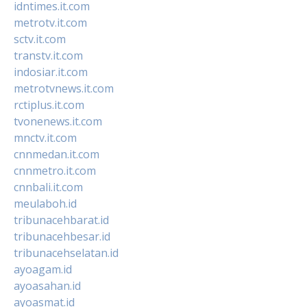
idntimes.it.com
metrotv.it.com
sctv.it.com
transtv.it.com
indosiar.it.com
metrotvnews.it.com
rctiplus.it.com
tvonenews.it.com
mnctv.it.com
cnnmedan.it.com
cnnmetro.it.com
cnnbali.it.com
meulaboh.id
tribunacehbarat.id
tribunacehbesar.id
tribunacehselatan.id
ayoagam.id
ayoasahan.id
ayoasmat.id