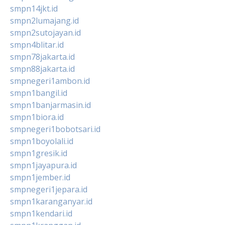
smpn14jkt.id
smpn2lumajang.id
smpn2sutojayan.id
smpn4blitar.id
smpn78jakarta.id
smpn88jakarta.id
smpnegeri1ambon.id
smpn1bangil.id
smpn1banjarmasin.id
smpn1biora.id
smpnegeri1bobotsari.id
smpn1boyolali.id
smpn1gresik.id
smpn1jayapura.id
smpn1jember.id
smpnegeri1jepara.id
smpn1karanganyar.id
smpn1kendari.id