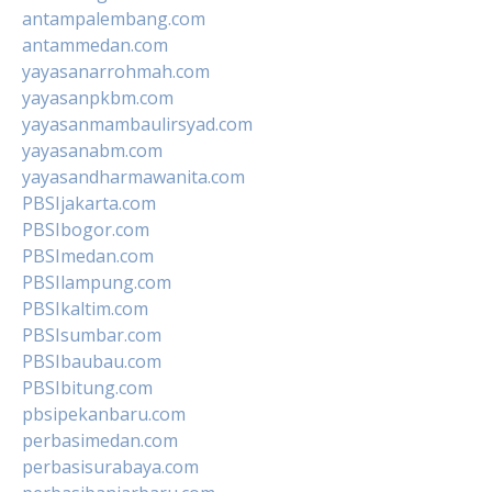
antampalembang.com
antammedan.com
yayasanarrohmah.com
yayasanpkbm.com
yayasanmambaulirsyad.com
yayasanabm.com
yayasandharmawanita.com
PBSIjakarta.com
PBSIbogor.com
PBSImedan.com
PBSIlampung.com
PBSIkaltim.com
PBSIsumbar.com
PBSIbaubau.com
PBSIbitung.com
pbsipekanbaru.com
perbasimedan.com
perbasisurabaya.com