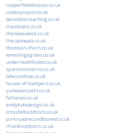
copperfielddresses.co.uk
cowboysspot.co.uk
decemberteaching.co.uk
traceloans.co.uk
thenewsweek.co.uk
thecakewala.co.uk
thomson-thorn.co.uk
wrestlingagrees.co.uk
underneathfoiled.co.uk
spanosconcerns.co.uk
telecomblue.co.uk
house-of-hampers.co.uk
yumekanzashi.co.uk
fatnanas.co.uk
emilykatedesign.co.uk
crossfelloutdoors.co.uk
yorkroadreconditioned.co.uk
rfrankoutdoors.co.uk