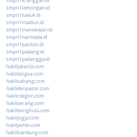
smpn1kranggan.id
smpn1lamongan.id
smpn1luwuk.id
smpn1madiun.id
smpn1manokwari.id
smpn1narmada.id
smpn1pacitan.id
smpn1padang.id
smpn1pailangga.id
haklijakarta.com
haklilangsa.com
haklisabang.com
haklidenpasar.com
haklicilegon.com
hakliserang.com
haklibengkulu.com
haklijogja.com
haklijambi.com
haklibandung.com