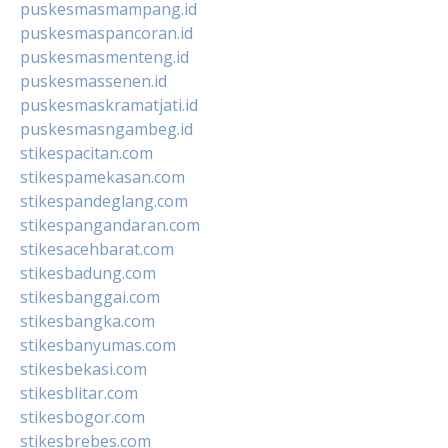
puskesmasmampang.id
puskesmaspancoran.id
puskesmasmenteng.id
puskesmassenen.id
puskesmaskramatjati.id
puskesmasngambeg.id
stikespacitan.com
stikespamekasan.com
stikespandeglang.com
stikespangandaran.com
stikesacehbarat.com
stikesbadung.com
stikesbanggai.com
stikesbangka.com
stikesbanyumas.com
stikesbekasi.com
stikesblitar.com
stikesbogor.com
stikesbrebes.com