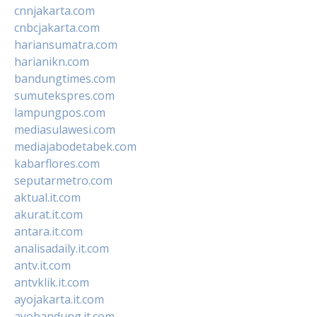
cnnjakarta.com
cnbcjakarta.com
hariansumatra.com
harianikn.com
bandungtimes.com
sumutekspres.com
lampungpos.com
mediasulawesi.com
mediajabodetabek.com
kabarflores.com
seputarmetro.com
aktual.it.com
akurat.it.com
antara.it.com
analisadaily.it.com
antv.it.com
antvklik.it.com
ayojakarta.it.com
ayobandung.it.com