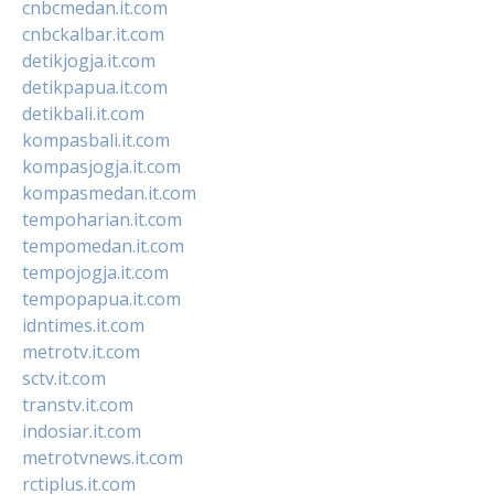
cnbcmedan.it.com
cnbckalbar.it.com
detikjogja.it.com
detikpapua.it.com
detikbali.it.com
kompasbali.it.com
kompasjogja.it.com
kompasmedan.it.com
tempoharian.it.com
tempomedan.it.com
tempojogja.it.com
tempopapua.it.com
idntimes.it.com
metrotv.it.com
sctv.it.com
transtv.it.com
indosiar.it.com
metrotvnews.it.com
rctiplus.it.com