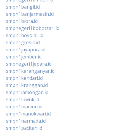
smpn1bangil.id
smpn1banjarmasin.id
smpn1biora.id
smpnegeri1bobotsari.id
smpn1boyolali.id
smpn1gresik.id
smpn1jayapura.id
smpn1jember.id
smpnegeri1jepara.id
smpn1karanganyar.id
smpn1kendari.id
smpn1kranggan.id
smpn1lamongan.id
smpn1luwuk.id
smpn1madiun.id
smpn1manokwari.id
smpn1narmada.id
smpn1pacitan.id