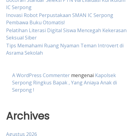
IC Serpong
Inovasi Robot Perpustakaan SMAN IC Serpong
Pembawa Buku Otomatis!
Pelatihan Literasi Digital Siswa Mencegah Kekerasan
Seksual Siber
Tips Memahami Ruang Nyaman Teman Introvert di
Asrama Sekolah
A WordPress Commenter
mengenai
Kapolsek
Serpong Ringkus Bapak , Yang Aniaya Anak di
Serpong !
Archives
Agustus 2026