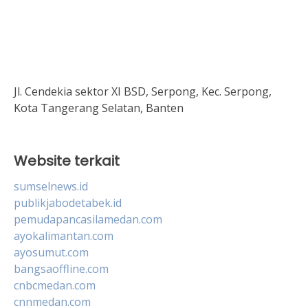
Jl. Cendekia sektor XI BSD, Serpong, Kec. Serpong,
Kota Tangerang Selatan, Banten
Website terkait
sumselnews.id
publikjabodetabek.id
pemudapancasilamedan.com
ayokalimantan.com
ayosumut.com
bangsaoffline.com
cnbcmedan.com
cnnmedan.com