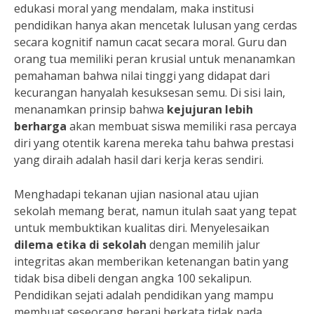
edukasi moral yang mendalam, maka institusi
pendidikan hanya akan mencetak lulusan yang cerdas
secara kognitif namun cacat secara moral. Guru dan
orang tua memiliki peran krusial untuk menanamkan
pemahaman bahwa nilai tinggi yang didapat dari
kecurangan hanyalah kesuksesan semu. Di sisi lain,
menanamkan prinsip bahwa
kejujuran lebih
berharga
akan membuat siswa memiliki rasa percaya
diri yang otentik karena mereka tahu bahwa prestasi
yang diraih adalah hasil dari kerja keras sendiri.
Menghadapi tekanan ujian nasional atau ujian
sekolah memang berat, namun itulah saat yang tepat
untuk membuktikan kualitas diri. Menyelesaikan
dilema etika di sekolah
dengan memilih jalur
integritas akan memberikan ketenangan batin yang
tidak bisa dibeli dengan angka 100 sekalipun.
Pendidikan sejati adalah pendidikan yang mampu
membuat seseorang berani berkata tidak pada