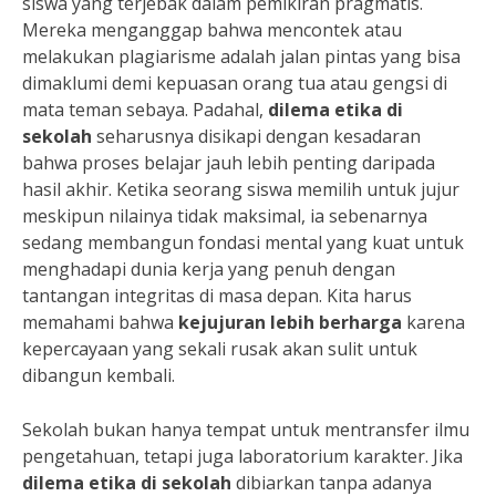
siswa yang terjebak dalam pemikiran pragmatis.
Mereka menganggap bahwa mencontek atau
melakukan plagiarisme adalah jalan pintas yang bisa
dimaklumi demi kepuasan orang tua atau gengsi di
mata teman sebaya. Padahal,
dilema etika di
sekolah
seharusnya disikapi dengan kesadaran
bahwa proses belajar jauh lebih penting daripada
hasil akhir. Ketika seorang siswa memilih untuk jujur
meskipun nilainya tidak maksimal, ia sebenarnya
sedang membangun fondasi mental yang kuat untuk
menghadapi dunia kerja yang penuh dengan
tantangan integritas di masa depan. Kita harus
memahami bahwa
kejujuran lebih berharga
karena
kepercayaan yang sekali rusak akan sulit untuk
dibangun kembali.
Sekolah bukan hanya tempat untuk mentransfer ilmu
pengetahuan, tetapi juga laboratorium karakter. Jika
dilema etika di sekolah
dibiarkan tanpa adanya