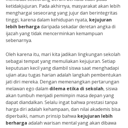
ketidakjujuran. Pada akhirnya, masyarakat akan lebih
menghargai seseorang yang jujur dan berintegritas
tinggi, karena dalam kehidupan nyata,
kejujuran
lebih berharga
daripada sekadar deretan angka di
ijazah yang tidak mencerminkan kemampuan
sebenarnya.
Oleh karena itu, mari kita jadikan lingkungan sekolah
sebagai tempat yang memuliakan kejujuran. Setiap
keputusan kecil yang diambil siswa saat menghadapi
ujian atau tugas harian adalah langkah pembentukan
jati diri mereka. Dengan memenangkan pertarungan
melawan ego dalam
dilema etika di sekolah
, siswa
akan tumbuh menjadi pemimpin masa depan yang
dapat diandalkan. Selalu ingat bahwa prestasi tanpa
harga diri adalah kehampaan, dan nilai akademis bisa
diperbaiki, namun prinsip bahwa
kejujuran lebih
berharga
adalah warisan mental yang akan dibawa