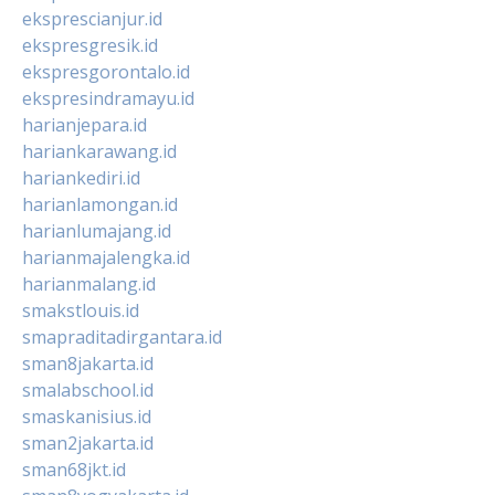
eksprescianjur.id
ekspresgresik.id
ekspresgorontalo.id
ekspresindramayu.id
harianjepara.id
hariankarawang.id
hariankediri.id
harianlamongan.id
harianlumajang.id
harianmajalengka.id
harianmalang.id
smakstlouis.id
smapraditadirgantara.id
sman8jakarta.id
smalabschool.id
smaskanisius.id
sman2jakarta.id
sman68jkt.id