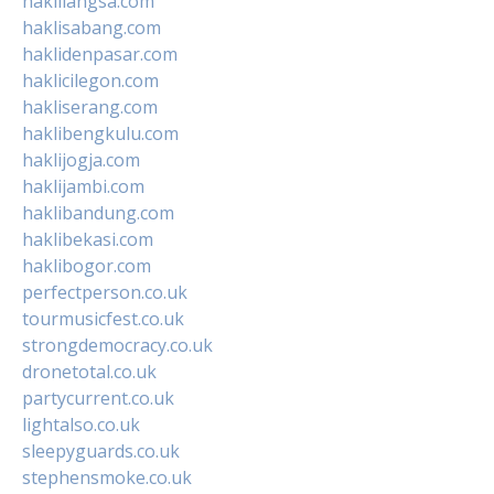
haklilangsa.com
haklisabang.com
haklidenpasar.com
haklicilegon.com
hakliserang.com
haklibengkulu.com
haklijogja.com
haklijambi.com
haklibandung.com
haklibekasi.com
haklibogor.com
perfectperson.co.uk
tourmusicfest.co.uk
strongdemocracy.co.uk
dronetotal.co.uk
partycurrent.co.uk
lightalso.co.uk
sleepyguards.co.uk
stephensmoke.co.uk