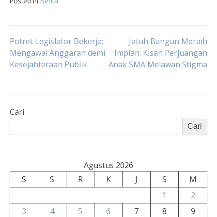
Posted in
Berita
Navigasi
Potret Legislator Bekerja:
Jatuh Bangun Meraih
Mengawal Anggaran demi
Impian: Kisah Perjuangan
Kesejahteraan Publik
Anak SMA Melawan Stigma
pos
Cari
Cari
Agustus 2026
S
S
R
K
J
S
M
1
2
3
4
5
6
7
8
9