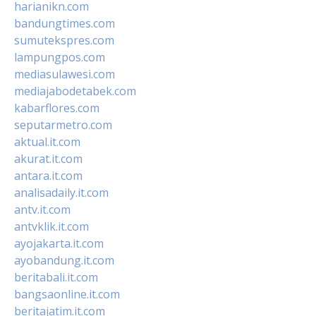
harianikn.com
bandungtimes.com
sumutekspres.com
lampungpos.com
mediasulawesi.com
mediajabodetabek.com
kabarflores.com
seputarmetro.com
aktual.it.com
akurat.it.com
antara.it.com
analisadaily.it.com
antv.it.com
antvklik.it.com
ayojakarta.it.com
ayobandung.it.com
beritabali.it.com
bangsaonline.it.com
beritajatim.it.com