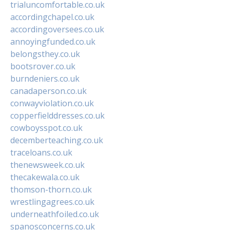
trialuncomfortable.co.uk
accordingchapel.co.uk
accordingoversees.co.uk
annoyingfunded.co.uk
belongsthey.co.uk
bootsrover.co.uk
burndeniers.co.uk
canadaperson.co.uk
conwayviolation.co.uk
copperfielddresses.co.uk
cowboysspot.co.uk
decemberteaching.co.uk
traceloans.co.uk
thenewsweek.co.uk
thecakewala.co.uk
thomson-thorn.co.uk
wrestlingagrees.co.uk
underneathfoiled.co.uk
spanosconcerns.co.uk