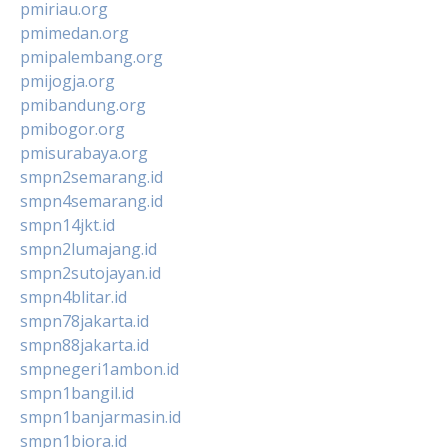
pmiriau.org
pmimedan.org
pmipalembang.org
pmijogja.org
pmibandung.org
pmibogor.org
pmisurabaya.org
smpn2semarang.id
smpn4semarang.id
smpn14jkt.id
smpn2lumajang.id
smpn2sutojayan.id
smpn4blitar.id
smpn78jakarta.id
smpn88jakarta.id
smpnegeri1ambon.id
smpn1bangil.id
smpn1banjarmasin.id
smpn1biora.id