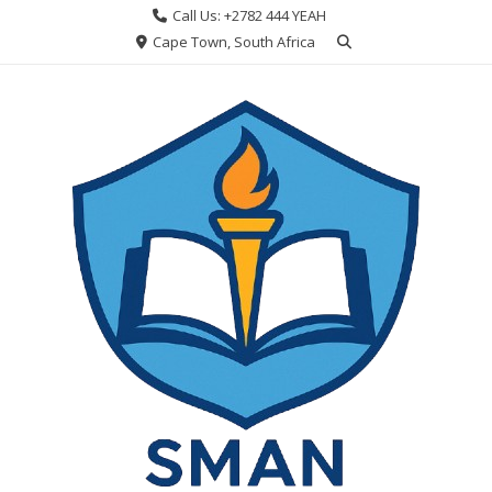
Skip
Call Us: +2782 444 YEAH
to
Cape Town, South Africa
content