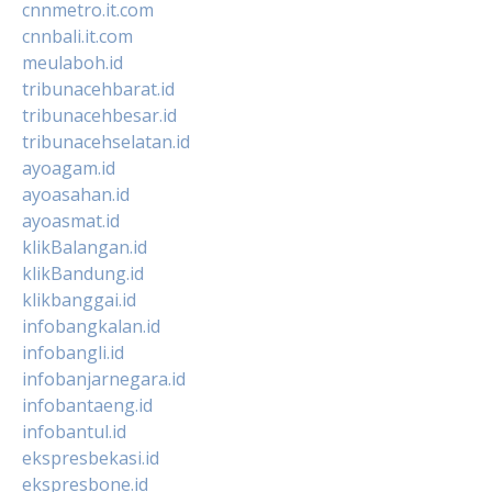
cnnmetro.it.com
cnnbali.it.com
meulaboh.id
tribunacehbarat.id
tribunacehbesar.id
tribunacehselatan.id
ayoagam.id
ayoasahan.id
ayoasmat.id
klikBalangan.id
klikBandung.id
klikbanggai.id
infobangkalan.id
infobangli.id
infobanjarnegara.id
infobantaeng.id
infobantul.id
ekspresbekasi.id
ekspresbone.id