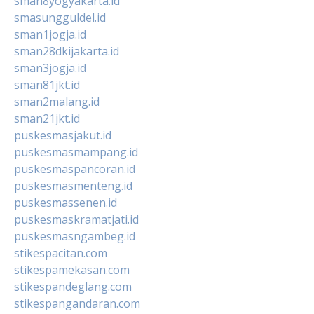
sman8yogyakarta.id
smasungguldel.id
sman1jogja.id
sman28dkijakarta.id
sman3jogja.id
sman81jkt.id
sman2malang.id
sman21jkt.id
puskesmasjakut.id
puskesmasmampang.id
puskesmaspancoran.id
puskesmasmenteng.id
puskesmassenen.id
puskesmaskramatjati.id
puskesmasngambeg.id
stikespacitan.com
stikespamekasan.com
stikespandeglang.com
stikespangandaran.com