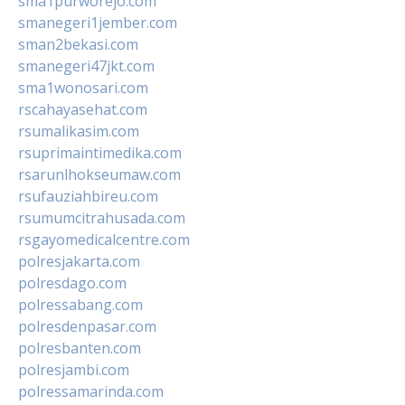
sma1purworejo.com
smanegeri1jember.com
sman2bekasi.com
smanegeri47jkt.com
sma1wonosari.com
rscahayasehat.com
rsumalikasim.com
rsuprimaintimedika.com
rsarunlhokseumaw.com
rsufauziahbireu.com
rsumumcitrahusada.com
rsgayomedicalcentre.com
polresjakarta.com
polresdago.com
polressabang.com
polresdenpasar.com
polresbanten.com
polresjambi.com
polressamarinda.com