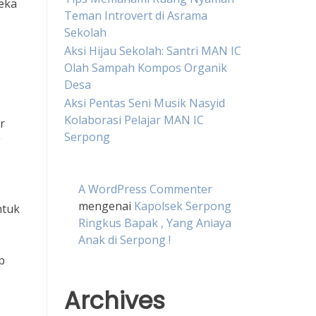
reka
Teman Introvert di Asrama
Sekolah
Aksi Hijau Sekolah: Santri MAN IC
Olah Sampah Kompos Organik
Desa
Aksi Pentas Seni Musik Nasyid
Kolaborasi Pelajar MAN IC
r
Serpong
g
A WordPress Commenter
mengenai
Kapolsek Serpong
ntuk
Ringkus Bapak , Yang Aniaya
Anak di Serpong !
p
Archives