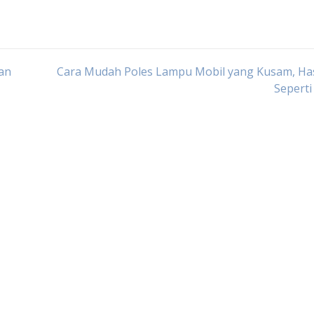
nan
Cara Mudah Poles Lampu Mobil yang Kusam, Has
Seperti