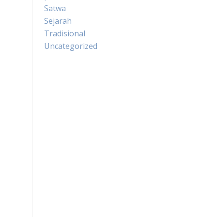
Satwa
Sejarah
Tradisional
Uncategorized