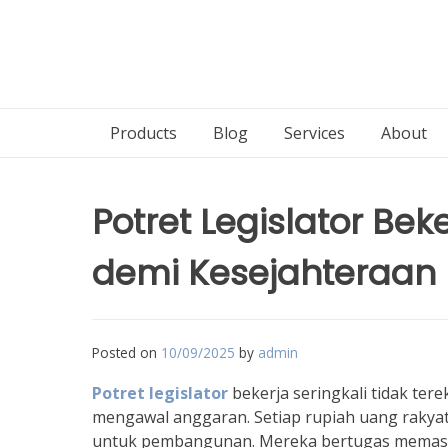
Products
Blog
Services
About
Potret Legislator Be
demi Kesejahteraan 
Posted on
10/09/2025
by
admin
Potret legislator
bekerja seringkali tidak ter
mengawal anggaran. Setiap rupiah uang rakyat 
untuk pembangunan. Mereka bertugas memast