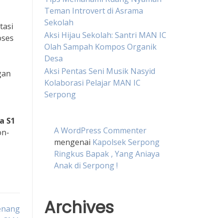
Teman Introvert di Asrama
Sekolah
tasi
Aksi Hijau Sekolah: Santri MAN IC
oses
Olah Sampah Kompos Organik
Desa
Aksi Pentas Seni Musik Nasyid
gan
Kolaborasi Pelajar MAN IC
Serpong
a S1
A WordPress Commenter
on-
mengenai
Kapolsek Serpong
Ringkus Bapak , Yang Aniaya
Anak di Serpong !
Archives
enang