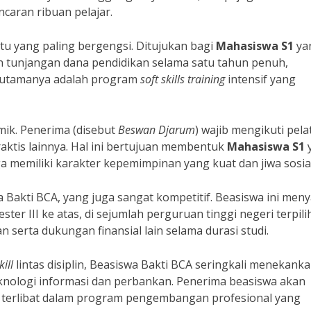
caran ribuan pelajar.
tu yang paling bergengsi. Ditujukan bagi
Mahasiswa S1
ya
an tunjangan dana pendidikan selama satu tahun penuh,
n utamanya adalah program
soft skills training
intensif yang
ik. Penerima (disebut
Beswan Djarum
) wajib mengikuti pela
raktis lainnya. Hal ini bertujuan membentuk
Mahasiswa S1
uga memiliki karakter kepemimpinan yang kuat dan jiwa sosial
 Bakti BCA, yang juga sangat kompetitif. Beasiswa ini men
er III ke atas, di sejumlah perguruan tinggi negeri terpilih
serta dukungan finansial lain selama durasi studi.
kill
lintas disiplin, Beasiswa Bakti BCA seringkali menekank
ologi informasi dan perbankan. Penerima beasiswa akan
terlibat dalam program pengembangan profesional yang