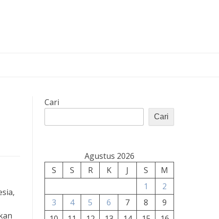
Cari
Cari
Agustus 2026
S
S
R
K
J
S
M
1
2
sia,
3
4
5
6
7
8
9
ikan
10
11
12
13
14
15
16