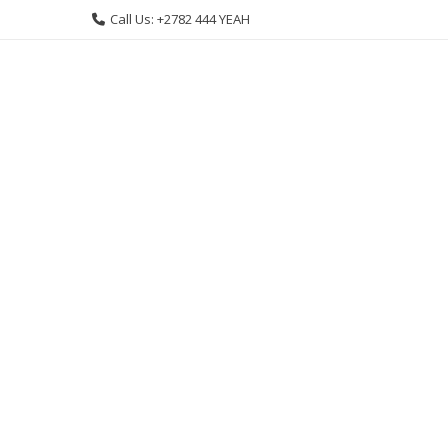
Skip
Call Us: +2782 444 YEAH
to
content