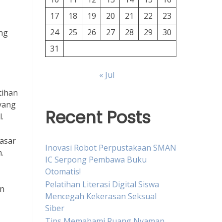
17
18
19
20
21
22
23
24
25
26
27
28
29
30
ng
31
« Jul
tihan
yang
Recent Posts
.
yasar
Inovasi Robot Perpustakaan SMAN
.
IC Serpong Pembawa Buku
Otomatis!
Pelatihan Literasi Digital Siswa
an
Mencegah Kekerasan Seksual
Siber
Tips Memahami Ruang Nyaman