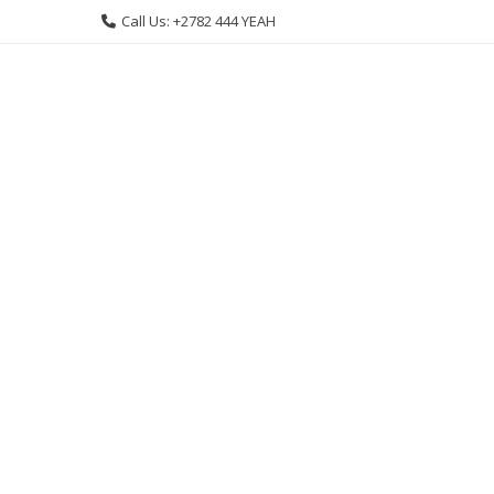
Skip
Call Us: +2782 444 YEAH
to
content