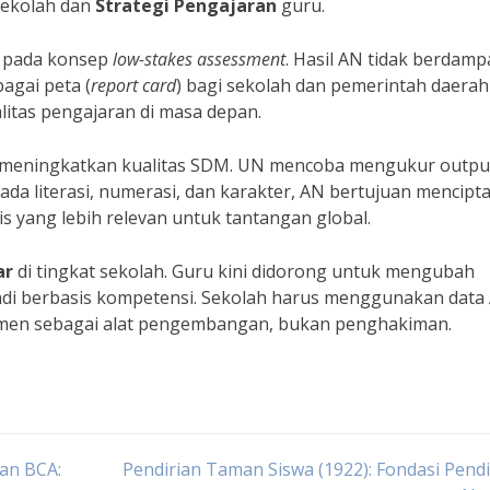
sekolah dan
Strategi Pengajaran
guru.
n pada konsep
low-stakes assessment
. Hasil AN tidak berdamp
agai peta (
report card
) bagi sekolah dan pemerintah daerah
litas pengajaran di masa depan.
 meningkatkan kualitas SDM. UN mencoba mengukur outpu
a literasi, numerasi, dan karakter, AN bertujuan mencipt
is yang lebih relevan untuk tantangan global.
ar
di tingkat sekolah. Guru kini didorong untuk mengubah
adi berbasis kompetensi. Sekolah harus menggunakan data
esmen sebagai alat pengembangan, bukan penghakiman.
an BCA:
Pendirian Taman Siswa (1922): Fondasi Pend