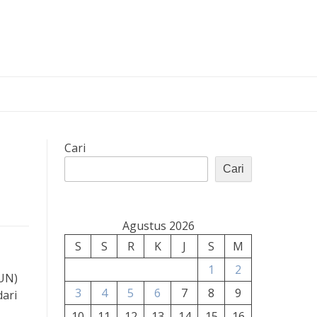
Cari
Cari
Agustus 2026
S
S
R
K
J
S
M
1
2
(UN)
3
4
5
6
7
8
9
dari
10
11
12
13
14
15
16