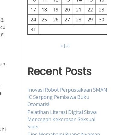
17
18
19
20
21
22
23
24
25
26
27
28
29
30
t
).
icu
31
ng
« Jul
mum
Recent Posts
m
Inovasi Robot Perpustakaan SMAN
a
IC Serpong Pembawa Buku
Otomatis!
Pelatihan Literasi Digital Siswa
Mencegah Kekerasan Seksual
Siber
uhi
Tips Memahami Ruang Nyaman