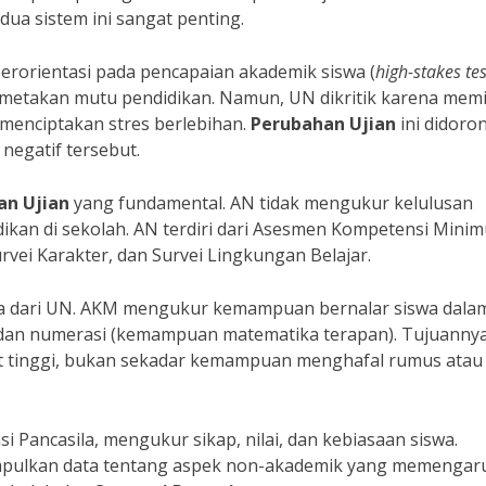
a sistem ini sangat penting.
erorientasi pada pencapaian akademik siswa (
high-stakes tes
metakan mutu pendidikan. Namun, UN dikritik karena mem
menciptakan stres berlebihan.
Perubahan Ujian
ini didoro
egatif tersebut.
an Ujian
yang fundamental. AN tidak mengukur kelulusan
dikan di sekolah. AN terdiri dari Asesmen Kompetensi Mini
rvei Karakter, dan Survei Lingkungan Belajar.
da dari UN. AKM mengukur kemampuan bernalar siswa dala
) dan numerasi (kemampuan matematika terapan). Tujuanny
at tinggi, bukan sekadar kemampuan menghafal rumus atau
 Pancasila, mengukur sikap, nilai, dan kebiasaan siswa.
mpulkan data tentang aspek non-akademik yang memengar