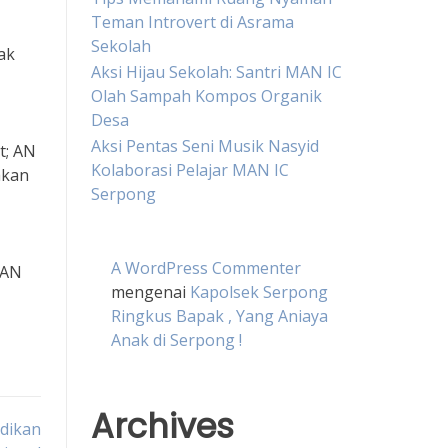
Teman Introvert di Asrama
Sekolah
ak
Aksi Hijau Sekolah: Santri MAN IC
Olah Sampah Kompos Organik
Desa
Aksi Pentas Seni Musik Nasyid
t; AN
Kolaborasi Pelajar MAN IC
akan
Serpong
A WordPress Commenter
 AN
mengenai
Kapolsek Serpong
Ringkus Bapak , Yang Aniaya
Anak di Serpong !
Archives
idikan