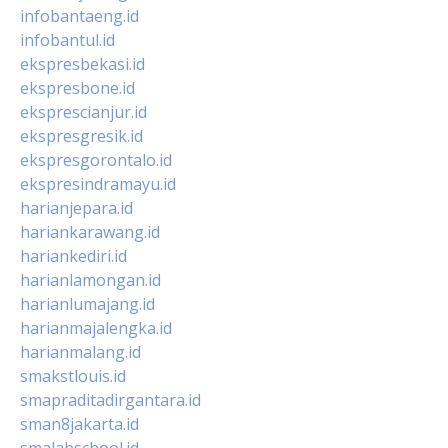
infobantaeng.id
infobantul.id
ekspresbekasi.id
ekspresbone.id
eksprescianjur.id
ekspresgresik.id
ekspresgorontalo.id
ekspresindramayu.id
harianjepara.id
hariankarawang.id
hariankediri.id
harianlamongan.id
harianlumajang.id
harianmajalengka.id
harianmalang.id
smakstlouis.id
smapraditadirgantara.id
sman8jakarta.id
smalabschool.id