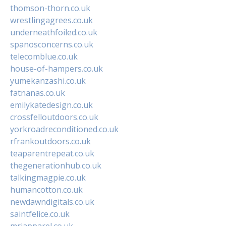
thomson-thorn.co.uk
wrestlingagrees.co.uk
underneathfoiled.co.uk
spanosconcerns.co.uk
telecomblue.co.uk
house-of-hampers.co.uk
yumekanzashi.co.uk
fatnanas.co.uk
emilykatedesign.co.uk
crossfelloutdoors.co.uk
yorkroadreconditioned.co.uk
rfrankoutdoors.co.uk
teaparentrepeat.co.uk
thegenerationhub.co.uk
talkingmagpie.co.uk
humancotton.co.uk
newdawndigitals.co.uk
saintfelice.co.uk
mrjapparel.co.uk