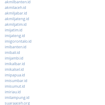
akmilbanten.id
akmilaceh.id
akmiljabar.id
akmiljateng.id
akmiljatim.id
imijatim.id
imijateng.id
imigorontalo.id
imibanten.id
imibali.id
imijambi.id
imikalbar.id
imikalsel.id
imipapua.id
imisumbar.id
imisumut.id
imiriau.id
imilampung.id
suaraaceh.org