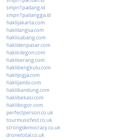
smpn1padang.id
smpn1pailangga.id
haklijakarta.com
haklilangsa.com
haklisabang.com
haklidenpasar.com
haklicilegon.com
hakliserang.com
haklibengkulu.com
haklijogja.com
haklijambi.com
haklibandung.com
haklibekasi.com
haklibogor.com
perfectperson.co.uk
tourmusicfest.co.uk
strongdemocracy.co.uk
dronetotal.co.uk