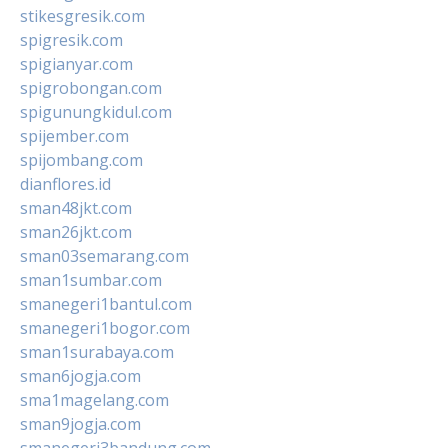
stikesgresik.com
spigresik.com
spigianyar.com
spigrobongan.com
spigunungkidul.com
spijember.com
spijombang.com
dianflores.id
sman48jkt.com
sman26jkt.com
sman03semarang.com
sman1sumbar.com
smanegeri1bantul.com
smanegeri1bogor.com
sman1surabaya.com
sman6jogja.com
sma1magelang.com
sman9jogja.com
smanegeri3bandung.com