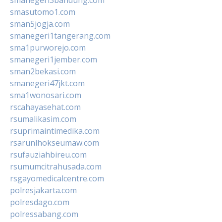
smasutomo1.com
sman5jogja.com
smanegeri1tangerang.com
sma1purworejo.com
smanegeri1jember.com
sman2bekasi.com
smanegeri47jkt.com
sma1wonosari.com
rscahayasehat.com
rsumalikasim.com
rsuprimaintimedika.com
rsarunlhokseumaw.com
rsufauziahbireu.com
rsumumcitrahusada.com
rsgayomedicalcentre.com
polresjakarta.com
polresdago.com
polressabang.com