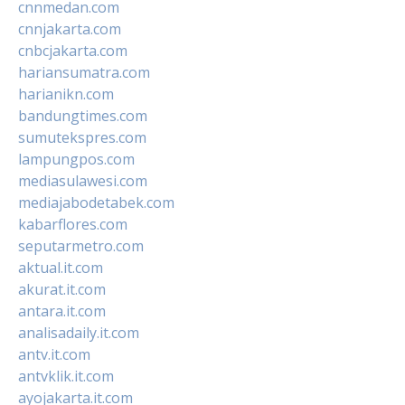
cnnmedan.com
cnnjakarta.com
cnbcjakarta.com
hariansumatra.com
harianikn.com
bandungtimes.com
sumutekspres.com
lampungpos.com
mediasulawesi.com
mediajabodetabek.com
kabarflores.com
seputarmetro.com
aktual.it.com
akurat.it.com
antara.it.com
analisadaily.it.com
antv.it.com
antvklik.it.com
ayojakarta.it.com