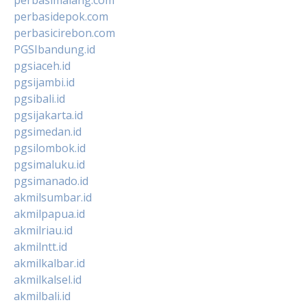
perbasidepok.com
perbasicirebon.com
PGSIbandung.id
pgsiaceh.id
pgsijambi.id
pgsibali.id
pgsijakarta.id
pgsimedan.id
pgsilombok.id
pgsimaluku.id
pgsimanado.id
akmilsumbar.id
akmilpapua.id
akmilriau.id
akmilntt.id
akmilkalbar.id
akmilkalsel.id
akmilbali.id