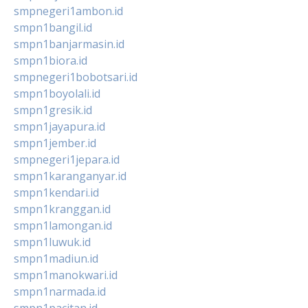
smpnegeri1ambon.id
smpn1bangil.id
smpn1banjarmasin.id
smpn1biora.id
smpnegeri1bobotsari.id
smpn1boyolali.id
smpn1gresik.id
smpn1jayapura.id
smpn1jember.id
smpnegeri1jepara.id
smpn1karanganyar.id
smpn1kendari.id
smpn1kranggan.id
smpn1lamongan.id
smpn1luwuk.id
smpn1madiun.id
smpn1manokwari.id
smpn1narmada.id
smpn1pacitan.id