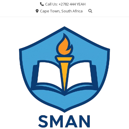
Skip
Call Us: +2782 444 YEAH
to
Cape Town, South Africa
content