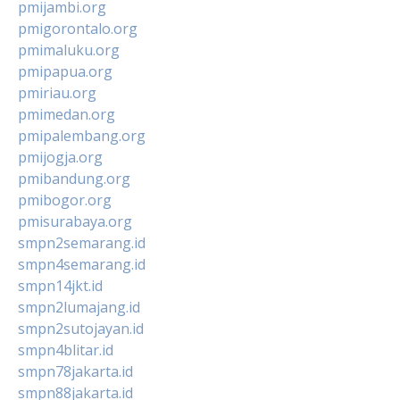
pmijambi.org
pmigorontalo.org
pmimaluku.org
pmipapua.org
pmiriau.org
pmimedan.org
pmipalembang.org
pmijogja.org
pmibandung.org
pmibogor.org
pmisurabaya.org
smpn2semarang.id
smpn4semarang.id
smpn14jkt.id
smpn2lumajang.id
smpn2sutojayan.id
smpn4blitar.id
smpn78jakarta.id
smpn88jakarta.id