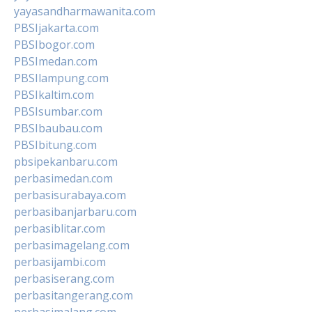
yayasandharmawanita.com
PBSIjakarta.com
PBSIbogor.com
PBSImedan.com
PBSIlampung.com
PBSIkaltim.com
PBSIsumbar.com
PBSIbaubau.com
PBSIbitung.com
pbsipekanbaru.com
perbasimedan.com
perbasisurabaya.com
perbasibanjarbaru.com
perbasiblitar.com
perbasimagelang.com
perbasijambi.com
perbasiserang.com
perbasitangerang.com
perbasimalang.com