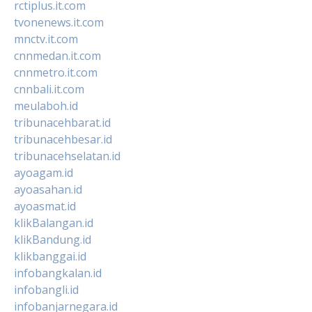
rctiplus.it.com
tvonenews.it.com
mnctv.it.com
cnnmedan.it.com
cnnmetro.it.com
cnnbali.it.com
meulaboh.id
tribunacehbarat.id
tribunacehbesar.id
tribunacehselatan.id
ayoagam.id
ayoasahan.id
ayoasmat.id
klikBalangan.id
klikBandung.id
klikbanggai.id
infobangkalan.id
infobangli.id
infobanjarnegara.id