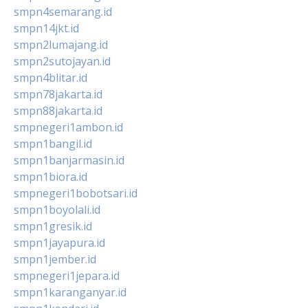
smpn4semarang.id
smpn14jkt.id
smpn2lumajang.id
smpn2sutojayan.id
smpn4blitar.id
smpn78jakarta.id
smpn88jakarta.id
smpnegeri1ambon.id
smpn1bangil.id
smpn1banjarmasin.id
smpn1biora.id
smpnegeri1bobotsari.id
smpn1boyolali.id
smpn1gresik.id
smpn1jayapura.id
smpn1jember.id
smpnegeri1jepara.id
smpn1karanganyar.id