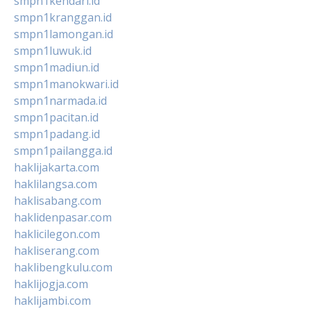
smpn1kendari.id
smpn1kranggan.id
smpn1lamongan.id
smpn1luwuk.id
smpn1madiun.id
smpn1manokwari.id
smpn1narmada.id
smpn1pacitan.id
smpn1padang.id
smpn1pailangga.id
haklijakarta.com
haklilangsa.com
haklisabang.com
haklidenpasar.com
haklicilegon.com
hakliserang.com
haklibengkulu.com
haklijogja.com
haklijambi.com