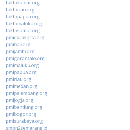
faktakalbar.org
faktariau.org
faktapapua.org
faktamaluku.org
faktasumut.org
pmidkijakarta.org
pmibali.org
pmijambi.org
pmigorontalo.org
pmimaluku.org
pmipapua.org
pmiriau.org
pmimedan.org
pmipalembang.org
pmijogja.org
pmibandung.org
pmibogor.org
pmisurabaya.org
smpn2semarang.id