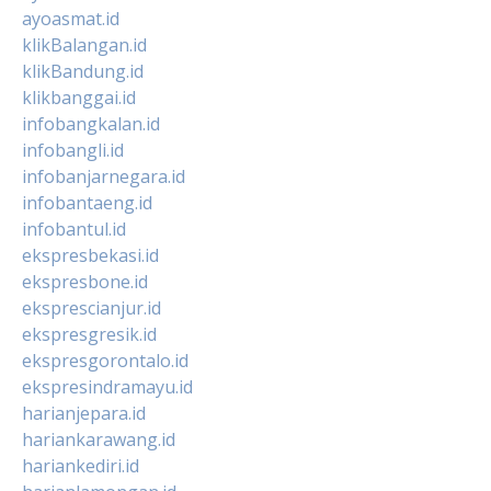
ayoasmat.id
klikBalangan.id
klikBandung.id
klikbanggai.id
infobangkalan.id
infobangli.id
infobanjarnegara.id
infobantaeng.id
infobantul.id
ekspresbekasi.id
ekspresbone.id
eksprescianjur.id
ekspresgresik.id
ekspresgorontalo.id
ekspresindramayu.id
harianjepara.id
hariankarawang.id
hariankediri.id