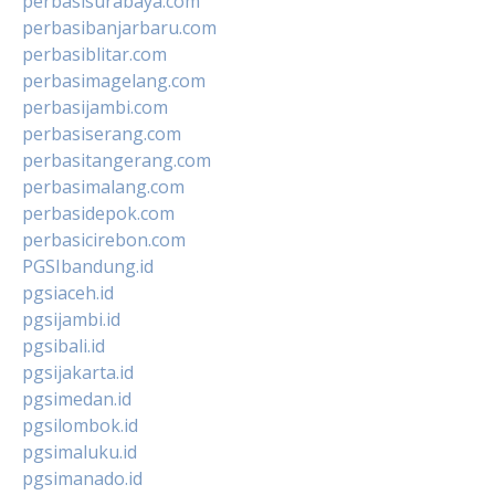
perbasisurabaya.com
perbasibanjarbaru.com
perbasiblitar.com
perbasimagelang.com
perbasijambi.com
perbasiserang.com
perbasitangerang.com
perbasimalang.com
perbasidepok.com
perbasicirebon.com
PGSIbandung.id
pgsiaceh.id
pgsijambi.id
pgsibali.id
pgsijakarta.id
pgsimedan.id
pgsilombok.id
pgsimaluku.id
pgsimanado.id