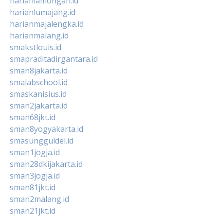
harianlamongan.id
harianlumajang.id
harianmajalengka.id
harianmalang.id
smakstlouis.id
smapraditadirgantara.id
sman8jakarta.id
smalabschool.id
smaskanisius.id
sman2jakarta.id
sman68jkt.id
sman8yogyakarta.id
smasungguldel.id
sman1jogja.id
sman28dkijakarta.id
sman3jogja.id
sman81jkt.id
sman2malang.id
sman21jkt.id