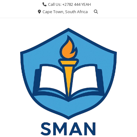
Skip
Call Us: +2782 444 YEAH
to
Cape Town, South Africa
content