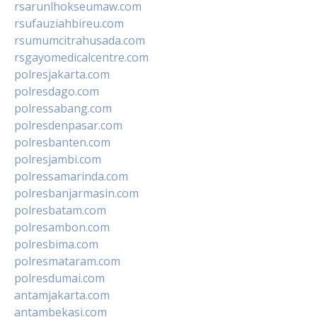
rsarunlhokseumaw.com
rsufauziahbireu.com
rsumumcitrahusada.com
rsgayomedicalcentre.com
polresjakarta.com
polresdago.com
polressabang.com
polresdenpasar.com
polresbanten.com
polresjambi.com
polressamarinda.com
polresbanjarmasin.com
polresbatam.com
polresambon.com
polresbima.com
polresmataram.com
polresdumai.com
antamjakarta.com
antambekasi.com