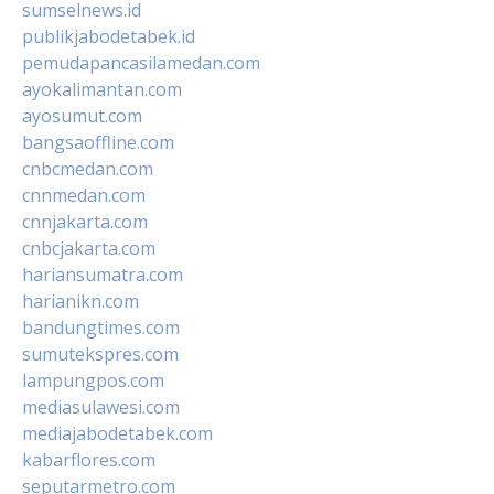
sumselnews.id
publikjabodetabek.id
pemudapancasilamedan.com
ayokalimantan.com
ayosumut.com
bangsaoffline.com
cnbcmedan.com
cnnmedan.com
cnnjakarta.com
cnbcjakarta.com
hariansumatra.com
harianikn.com
bandungtimes.com
sumutekspres.com
lampungpos.com
mediasulawesi.com
mediajabodetabek.com
kabarflores.com
seputarmetro.com