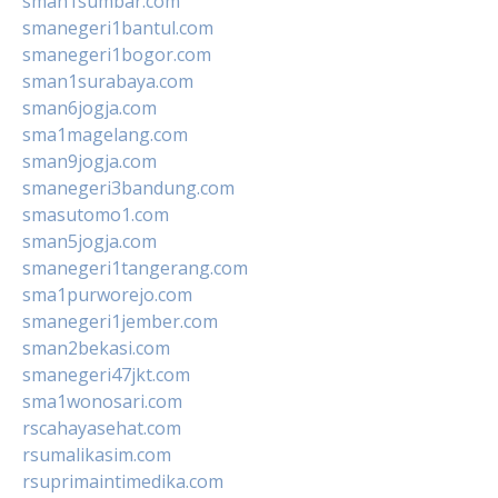
sman1sumbar.com
smanegeri1bantul.com
smanegeri1bogor.com
sman1surabaya.com
sman6jogja.com
sma1magelang.com
sman9jogja.com
smanegeri3bandung.com
smasutomo1.com
sman5jogja.com
smanegeri1tangerang.com
sma1purworejo.com
smanegeri1jember.com
sman2bekasi.com
smanegeri47jkt.com
sma1wonosari.com
rscahayasehat.com
rsumalikasim.com
rsuprimaintimedika.com