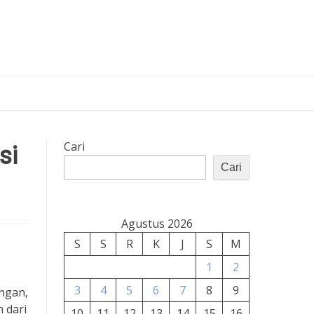
si
Cari
Cari
Agustus 2026
S
S
R
K
J
S
M
1
2
3
4
5
6
7
8
9
angan,
 dari
10
11
12
13
14
15
16