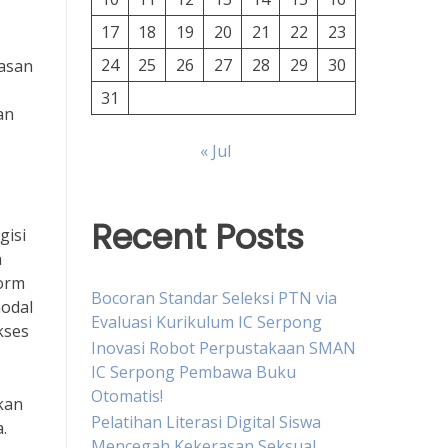
17
18
19
20
21
22
23
24
25
26
27
28
29
30
tasan
31
an
« Jul
Recent Posts
gisi
a
form
Bocoran Standar Seleksi PTN via
modal
Evaluasi Kurikulum IC Serpong
kses
Inovasi Robot Perpustakaan SMAN
IC Serpong Pembawa Buku
Otomatis!
kan
Pelatihan Literasi Digital Siswa
.
Mencegah Kekerasan Seksual