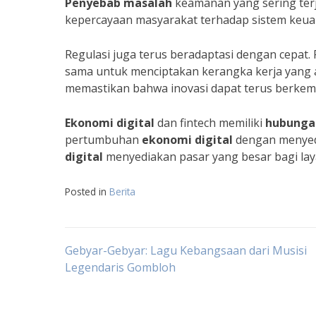
Penyebab masalah
keamanan yang sering terja
kepercayaan masyarakat terhadap sistem keuan
Regulasi juga terus beradaptasi dengan cepat
sama untuk menciptakan kerangka kerja yang ama
memastikan bahwa inovasi dapat terus berk
Ekonomi digital
dan fintech memiliki
hubunga
pertumbuhan
ekonomi digital
dengan menyedi
digital
menyediakan pasar yang besar bagi la
Posted in
Berita
Navigasi
Gebyar-Gebyar: Lagu Kebangsaan dari Musisi
Legendaris Gombloh
pos