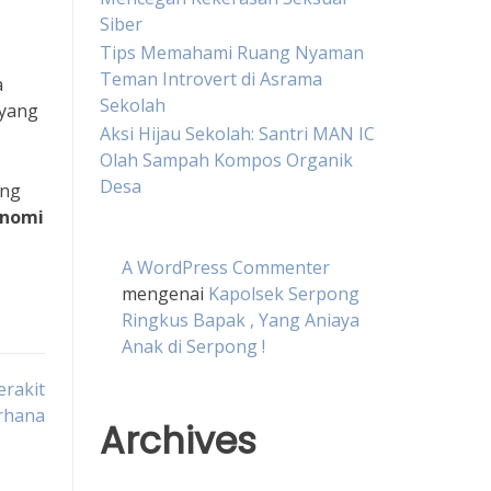
Siber
Tips Memahami Ruang Nyaman
Teman Introvert di Asrama
a
Sekolah
yang
Aksi Hijau Sekolah: Santri MAN IC
Olah Sampah Kompos Organik
Desa
ong
nomi
A WordPress Commenter
mengenai
Kapolsek Serpong
Ringkus Bapak , Yang Aniaya
Anak di Serpong !
erakit
erhana
Archives