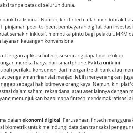
ksi tanpa batas di seluruh dunia.
h bank tradisional. Namun, kini fintech telah mendobrak ba
i pinjaman peer-to-peer, pembayaran digital, dan investasi
embuat semakin inklusif, membuka pintu bagi pelaku UMKM d
eh layanan keuangan konvensional.
. Dengan aplikasi fintech, seseorang dapat melakukan
uangan mereka hanya dari smartphone.
Fakta unik
ini
bah perilaku konsumen. dari mengantre di bank atau men
buat pengalaman finansial menjadi lebih menyenangkan. jug
ianggap sebagai hak istimewa orang kaya. Namun, kini plat
stasi dalam saham, reksa dana, atau aset lainnya dengan 
yang menunjukkan bagaimana fintech mendemokratisasi a
ama dalam
ekonomi digital
. Perusahaan fintech mengguna
asi biometrik untuk melindungi data dan transaksi pengguna