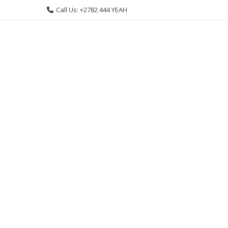
Skip
Call Us: +2782 444 YEAH
to
content