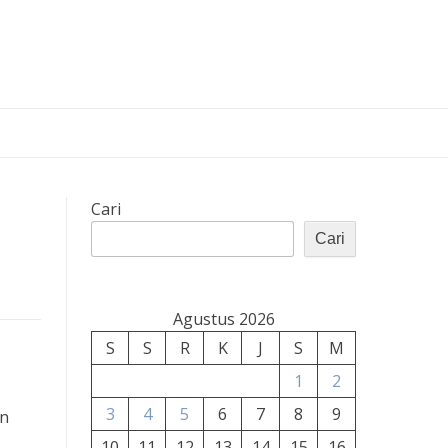
Cari
Cari
Agustus 2026
S
S
R
K
J
S
M
1
2
3
4
5
6
7
8
9
an
10
11
12
13
14
15
16