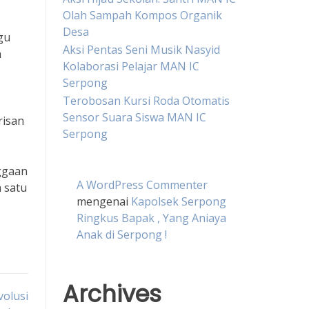
Olah Sampah Kompos Organik
Desa
gu
Aksi Pentas Seni Musik Nasyid
h
Kolaborasi Pelajar MAN IC
Serpong
Terobosan Kursi Roda Otomatis
Sensor Suara Siswa MAN IC
risan
Serpong
nggaan
A WordPress Commenter
 satu
mengenai
Kapolsek Serpong
Ringkus Bapak , Yang Aniaya
Anak di Serpong !
Archives
volusi