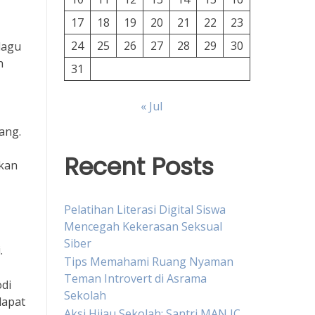
17
18
19
20
21
22
23
24
25
26
27
28
29
30
lagu
h
31
« Jul
ang.
Recent Posts
kan
Pelatihan Literasi Digital Siswa
Mencegah Kekerasan Seksual
Siber
.
Tips Memahami Ruang Nyaman
Teman Introvert di Asrama
di
Sekolah
dapat
Aksi Hijau Sekolah: Santri MAN IC