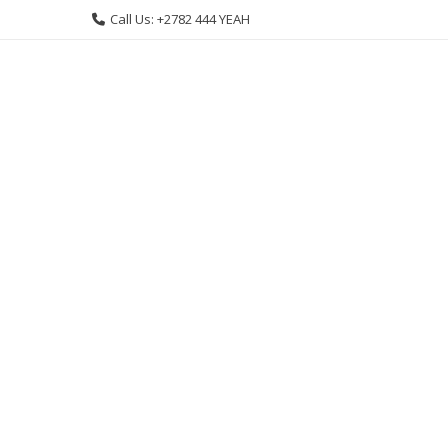
Skip
Call Us: +2782 444 YEAH
to
content