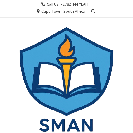
Skip
Call Us: +2782 444 YEAH
to
Cape Town, South Africa
content