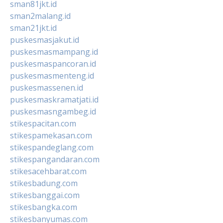
sman81jkt.id
sman2malang.id
sman21jkt.id
puskesmasjakut.id
puskesmasmampang.id
puskesmaspancoran.id
puskesmasmenteng.id
puskesmassenen.id
puskesmaskramatjati.id
puskesmasngambeg.id
stikespacitan.com
stikespamekasan.com
stikespandeglang.com
stikespangandaran.com
stikesacehbarat.com
stikesbadung.com
stikesbanggai.com
stikesbangka.com
stikesbanyumas.com