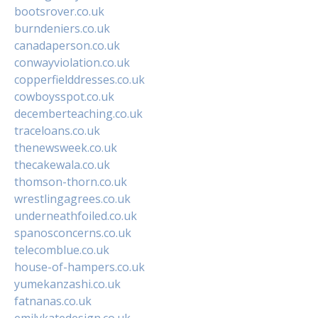
bootsrover.co.uk
burndeniers.co.uk
canadaperson.co.uk
conwayviolation.co.uk
copperfielddresses.co.uk
cowboysspot.co.uk
decemberteaching.co.uk
traceloans.co.uk
thenewsweek.co.uk
thecakewala.co.uk
thomson-thorn.co.uk
wrestlingagrees.co.uk
underneathfoiled.co.uk
spanosconcerns.co.uk
telecomblue.co.uk
house-of-hampers.co.uk
yumekanzashi.co.uk
fatnanas.co.uk
emilykatedesign.co.uk