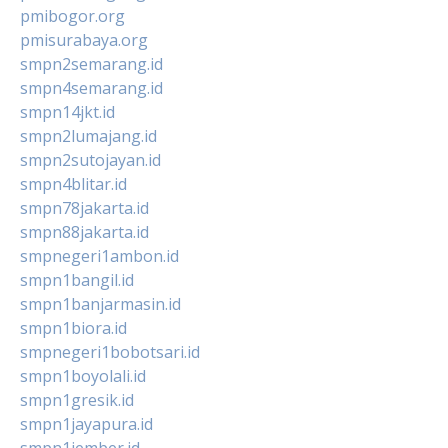
pmibogor.org
pmisurabaya.org
smpn2semarang.id
smpn4semarang.id
smpn14jkt.id
smpn2lumajang.id
smpn2sutojayan.id
smpn4blitar.id
smpn78jakarta.id
smpn88jakarta.id
smpnegeri1ambon.id
smpn1bangil.id
smpn1banjarmasin.id
smpn1biora.id
smpnegeri1bobotsari.id
smpn1boyolali.id
smpn1gresik.id
smpn1jayapura.id
smpn1jember.id