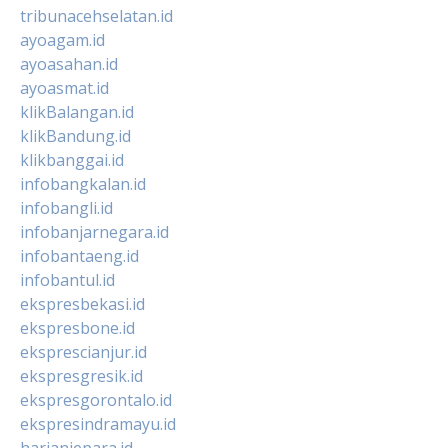
tribunacehselatan.id
ayoagam.id
ayoasahan.id
ayoasmat.id
klikBalangan.id
klikBandung.id
klikbanggai.id
infobangkalan.id
infobangli.id
infobanjarnegara.id
infobantaeng.id
infobantul.id
ekspresbekasi.id
ekspresbone.id
eksprescianjur.id
ekspresgresik.id
ekspresgorontalo.id
ekspresindramayu.id
harianjepara.id