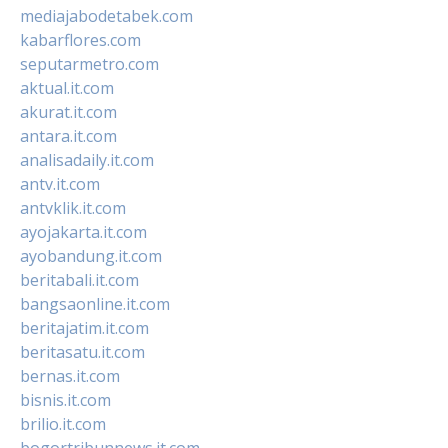
mediajabodetabek.com
kabarflores.com
seputarmetro.com
aktual.it.com
akurat.it.com
antara.it.com
analisadaily.it.com
antv.it.com
antvklik.it.com
ayojakarta.it.com
ayobandung.it.com
beritabali.it.com
bangsaonline.it.com
beritajatim.it.com
beritasatu.it.com
bernas.it.com
bisnis.it.com
brilio.it.com
bogortribunnews.it.com