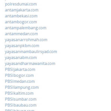
polresdumai.com
antamjakarta.com
antambekasi.com
antambogor.com
antampalembang.com
antammedan.com
yayasanarrohmah.com
yayasanpkbm.com
yayasanmambaulirsyad.com
yayasanabm.com
yayasandharmawanita.com
PBSIjakarta.com
PBSIbogor.com
PBSImedan.com
PBSIlampung.com
PBSIkaltim.com
PBSIsumbar.com
PBSIbaubau.com
PBSIbitung.com