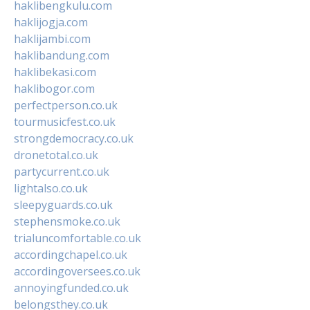
haklibengkulu.com
haklijogja.com
haklijambi.com
haklibandung.com
haklibekasi.com
haklibogor.com
perfectperson.co.uk
tourmusicfest.co.uk
strongdemocracy.co.uk
dronetotal.co.uk
partycurrent.co.uk
lightalso.co.uk
sleepyguards.co.uk
stephensmoke.co.uk
trialuncomfortable.co.uk
accordingchapel.co.uk
accordingoversees.co.uk
annoyingfunded.co.uk
belongsthey.co.uk