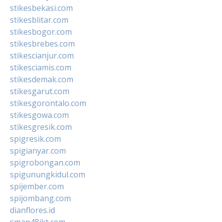
stikesbekasi.com
stikesblitar.com
stikesbogor.com
stikesbrebes.com
stikescianjur.com
stikesciamis.com
stikesdemak.com
stikesgarut.com
stikesgorontalo.com
stikesgowa.com
stikesgresik.com
spigresik.com
spigianyar.com
spigrobongan.com
spigunungkidul.com
spijember.com
spijombang.com
dianflores.id
sman48jkt.com