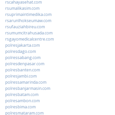
rscahayasehat.com
rsumalikasim.com
rsuprimaintimedika.com
rsarunlhokseumaw.com
rsufauziahbireu.com
rsumumcitrahusada.com
rsgayomedicalcentre.com
polresjakarta.com
polresdago.com
polressabang.com
polresdenpasar.com
polresbanten.com
polresjambi.com
polressamarinda.com
polresbanjarmasin.com
polresbatam.com
polresambon.com
polresbima.com
polresmataram.com