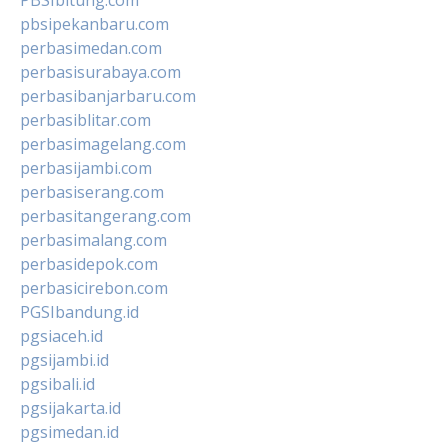
pbsipekanbaru.com
perbasimedan.com
perbasisurabaya.com
perbasibanjarbaru.com
perbasiblitar.com
perbasimagelang.com
perbasijambi.com
perbasiserang.com
perbasitangerang.com
perbasimalang.com
perbasidepok.com
perbasicirebon.com
PGSIbandung.id
pgsiaceh.id
pgsijambi.id
pgsibali.id
pgsijakarta.id
pgsimedan.id