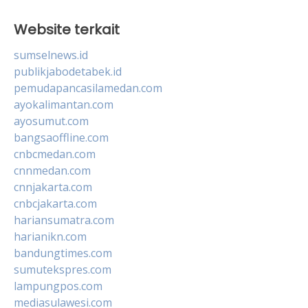
Website terkait
sumselnews.id
publikjabodetabek.id
pemudapancasilamedan.com
ayokalimantan.com
ayosumut.com
bangsaoffline.com
cnbcmedan.com
cnnmedan.com
cnnjakarta.com
cnbcjakarta.com
hariansumatra.com
harianikn.com
bandungtimes.com
sumutekspres.com
lampungpos.com
mediasulawesi.com