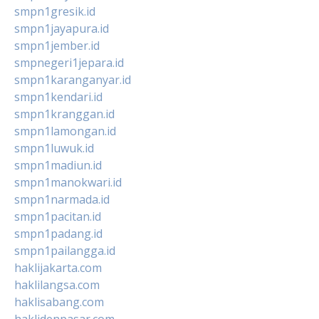
smpn1gresik.id
smpn1jayapura.id
smpn1jember.id
smpnegeri1jepara.id
smpn1karanganyar.id
smpn1kendari.id
smpn1kranggan.id
smpn1lamongan.id
smpn1luwuk.id
smpn1madiun.id
smpn1manokwari.id
smpn1narmada.id
smpn1pacitan.id
smpn1padang.id
smpn1pailangga.id
haklijakarta.com
haklilangsa.com
haklisabang.com
haklidenpasar.com