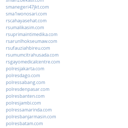
smanegeri47jkt.com
sma1wonosari.com
rscahayasehat.com
rsumalikasim.com
rsuprimaintimedika.com
rsarunlhokseumaw.com
rsufauziahbireu.com
rsumumcitrahusada.com
rsgayomedicalcentre.com
polresjakarta.com
polresdago.com
polressabang.com
polresdenpasar.com
polresbanten.com
polresjambi.com
polressamarinda.com
polresbanjarmasin.com
polresbatam.com