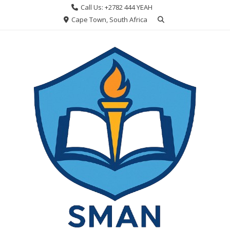
Skip
Call Us: +2782 444 YEAH
to
Cape Town, South Africa
content