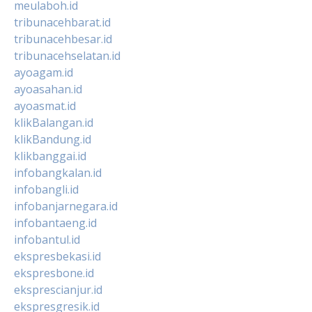
meulaboh.id
tribunacehbarat.id
tribunacehbesar.id
tribunacehselatan.id
ayoagam.id
ayoasahan.id
ayoasmat.id
klikBalangan.id
klikBandung.id
klikbanggai.id
infobangkalan.id
infobangli.id
infobanjarnegara.id
infobantaeng.id
infobantul.id
ekspresbekasi.id
ekspresbone.id
eksprescianjur.id
ekspresgresik.id