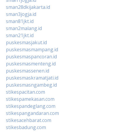
sman28dkijakarta.id
sman3jogja.id
sman81jkt.id
sman2malang.id
sman21jkt.id
puskesmasjakut.id
puskesmasmampang.id
puskesmaspancoran.id
puskesmasmenteng.id
puskesmassenen.id
puskesmaskramatjati.id
puskesmasngambeg.id
stikespacitan.com
stikespamekasan.com
stikespandeglang.com
stikespangandaran.com
stikesacehbarat.com
stikesbadung.com