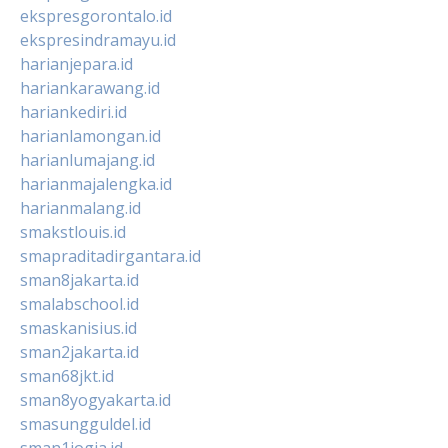
ekspresgorontalo.id
ekspresindramayu.id
harianjepara.id
hariankarawang.id
hariankediri.id
harianlamongan.id
harianlumajang.id
harianmajalengka.id
harianmalang.id
smakstlouis.id
smapraditadirgantara.id
sman8jakarta.id
smalabschool.id
smaskanisius.id
sman2jakarta.id
sman68jkt.id
sman8yogyakarta.id
smasungguldel.id
sman1jogja.id