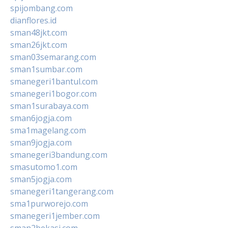
spijombang.com
dianflores.id
sman48jkt.com
sman26jkt.com
sman03semarang.com
sman1sumbar.com
smanegeri1bantul.com
smanegeri1bogor.com
sman1surabaya.com
sman6jogja.com
sma1magelang.com
sman9jogja.com
smanegeri3bandung.com
smasutomo1.com
sman5jogja.com
smanegeri1tangerang.com
sma1purworejo.com
smanegeri1jember.com
sman2bekasi.com