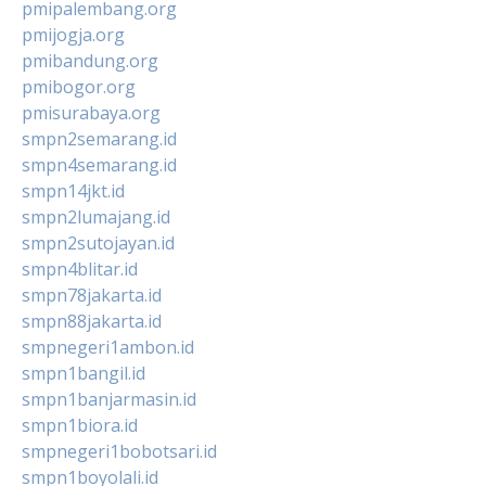
pmipalembang.org
pmijogja.org
pmibandung.org
pmibogor.org
pmisurabaya.org
smpn2semarang.id
smpn4semarang.id
smpn14jkt.id
smpn2lumajang.id
smpn2sutojayan.id
smpn4blitar.id
smpn78jakarta.id
smpn88jakarta.id
smpnegeri1ambon.id
smpn1bangil.id
smpn1banjarmasin.id
smpn1biora.id
smpnegeri1bobotsari.id
smpn1boyolali.id