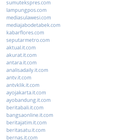
sumutekspres.com
lampungpos.com
mediasulawesi.com
mediajabodetabek.com
kabarflores.com
seputarmetro.com
aktual.it.com
akurat.it.com
antara.it.com
analisadaily.it.com
antv.it.com
antvklik.it.com
ayojakarta.it.com
ayobandung.it.com
beritabali.it.com
bangsaonline.it.com
beritajatim.it.com
beritasatu.it.com
bernas.it.com