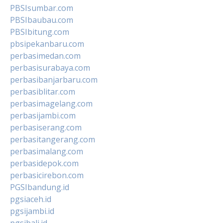
PBSIsumbar.com
PBSIbaubau.com
PBSIbitung.com
pbsipekanbaru.com
perbasimedan.com
perbasisurabaya.com
perbasibanjarbaru.com
perbasiblitar.com
perbasimagelang.com
perbasijambi.com
perbasiserang.com
perbasitangerang.com
perbasimalang.com
perbasidepok.com
perbasicirebon.com
PGSIbandung.id
pgsiaceh.id
pgsijambi.id
pgsibali.id