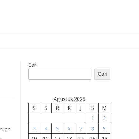
Cari
Cari
Agustus 2026
S
S
R
K
J
S
M
1
2
3
4
5
6
7
8
9
uruan
.
10
11
12
13
14
15
16