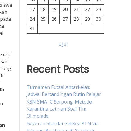
 siswa
17
18
19
20
21
22
23
nkan
 pada
24
25
26
27
28
29
30
ka
31
ai
« Jul
kerja
san.
Recent Posts
orong
di
g
Turnamen Futsal Antarkelas:
45
Jadwal Pertandingan Rutin Pelajar
KSN SMA IC Serpong: Metode
an
Karantina Latihan Soal Tim
Olimpiade
Bocoran Standar Seleksi PTN via
an
Evaluasi Kurikulum IC Serpong