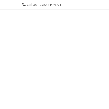
Skip
Call Us: +2782 444 YEAH
to
content