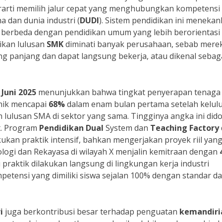
arti memilih jalur cepat yang menghubungkan kompetensi
 dan dunia industri (
DUDI
). Sistem pendidikan ini meneka
, berbeda dengan pendidikan umum yang lebih berorientasi
ikan lulusan
SMK
diminati banyak perusahaan, sebab mere
g panjang dan dapat langsung bekerja, atau dikenal sebag
 Juni 2025
menunjukkan bahwa tingkat penyerapan tenaga 
knik mencapai
68%
dalam enam bulan pertama setelah kelulu
 lulusan SMA di sektor yang sama. Tingginya angka ini did
t. Program
Pendidikan Dual
System dan
Teaching Factory
an praktik intensif, bahkan mengerjakan proyek riil yan
ogi dan Rekayasa di wilayah X menjalin kemitraan dengan
 praktik dilakukan langsung di lingkungan kerja industri
etensi yang dimiliki siswa sejalan 100% dengan standar d
i
juga berkontribusi besar terhadap penguatan
kemandiri