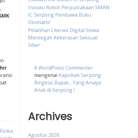
ri
Inovasi Robot Perpustakaan SMAN
,
IC Serpong Pembawa Buku
SMK
Otomatis!
Pelatihan Literasi Digital Siswa
Mencegah Kekerasan Seksual
Siber
k
an
A WordPress Commenter
hir
mengenai
Kapolsek Serpong
aransi
Ringkus Bapak , Yang Aniaya
pat
Anak di Serpong !
Archives
Fisika
Agustus 2026