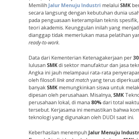
Memilih
Jalur Menuju Industri
melalui
SMK
ber
secara langsung dengan kebutuhan dunia usaha
pada penguasaan keterampilan teknis spesifik
teori akademis. Keunggulan inilah yang menjad
dianggap tidak memerlukan masa pelatihan yan
ready-to-work
.
Data dari Kementerian Ketenagakerjaan per
30
lulusan
SMK
di sektor manufaktur dan jasa te
Angka ini jauh melampaui rata-rata penyerapan
oleh filosofi
link and match
yang terus diperkua
banyak
SMK
memungkinkan siswa untuk melakuk
dipesan oleh perusahaan. Misalnya,
SMK
Teknol
perusahaan lokal, di mana
80%
dari total waktu
tersebut. Kerjasama ini memastikan bahwa komp
teknologi yang digunakan oleh DUDI saat ini.
Keberhasilan menempuh
Jalur Menuju Industr