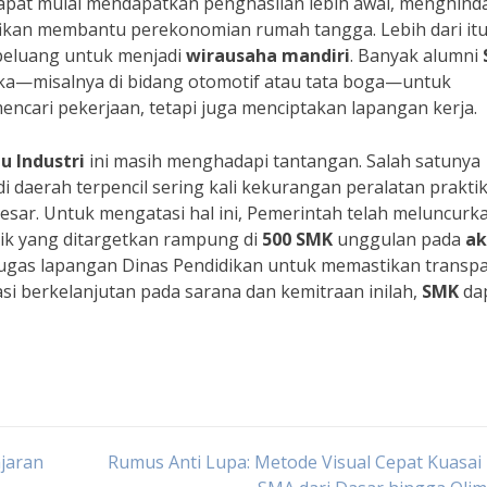
pat mulai mendapatkan penghasilan lebih awal, menghinda
ifikan membantu perekonomian rumah tangga. Lebih dari itu
 peluang untuk menjadi
wirausaha mandiri
. Banyak alumni
ka—misalnya di bidang otomotif atau tata boga—untuk
encari pekerjaan, tetapi juga menciptakan lapangan kerja.
u Industri
ini masih menghadapi tantangan. Salah satunya
i daerah terpencil sering kali kekurangan peralatan prakti
esar. Untuk mengatasi hal ini, Pemerintah telah meluncurk
ik yang ditargetkan rampung di
500
SMK
unggulan pada
ak
etugas lapangan Dinas Pendidikan untuk memastikan transp
asi berkelanjutan pada sarana dan kemitraan inilah,
SMK
da
jaran
Rumus Anti Lupa: Metode Visual Cepat Kuasai 