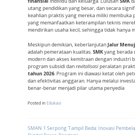
finansial
individu dan keluarga. Lulusan
SMK
da
utang pendidikan yang besar, dan secara sign
keahlian praktis yang mereka miliki membuka
yang memanfaatkan keterampilan teknis mere
mendirikan usaha kecil, sehingga tidak hanya m
Meskipun demikian, keberlanjutan
Jalur Menuj
adalah pemerataan kualitas.
SMK
yang berada d
modern dan akses kemitraan dengan industri b
program subsidi dan
revitalisasi
peralatan prakt
tahun 2026
. Program ini diawasi ketat oleh p
dan efektivitas anggaran. Hanya melalui invest
benar-benar menjadi pilar utama penyedia
Posted in
Edukasi
Navigasi
SMAN 1 Serpong Tampil Beda: Inovasi Pembela