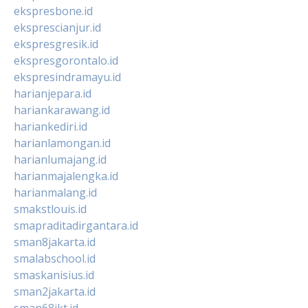
ekspresbone.id
eksprescianjur.id
ekspresgresik.id
ekspresgorontalo.id
ekspresindramayu.id
harianjepara.id
hariankarawang.id
hariankediri.id
harianlamongan.id
harianlumajang.id
harianmajalengka.id
harianmalang.id
smakstlouis.id
smapraditadirgantara.id
sman8jakarta.id
smalabschool.id
smaskanisius.id
sman2jakarta.id
sman68jkt.id