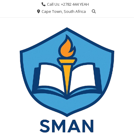
Skip
Call Us: +2782 444 YEAH
to
Cape Town, South Africa
content