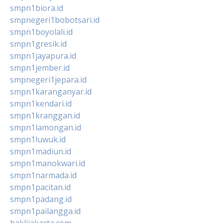
smpn1biora.id
smpnegeri1bobotsari.id
smpn1boyolali.id
smpn1gresik.id
smpn1jayapura.id
smpn1jember.id
smpnegeri1jepara.id
smpn1karanganyar.id
smpn1kendari.id
smpn1kranggan.id
smpn1lamongan.id
smpn1luwuk.id
smpn1madiun.id
smpn1manokwari.id
smpn1narmada.id
smpn1pacitan.id
smpn1padang.id
smpn1pailangga.id
haklijakarta.com