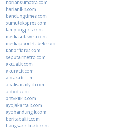
hariansumatra.com
harianikn.com
bandungtimes.com
sumutekspres.com
lampungpos.com
mediasulawesi.com
mediajabodetabek.com
kabarflores.com
seputarmetro.com
aktual.it.com
akurat.it.com
antara.it.com
analisadaily.it.com
antv.it.com
antvklik.it.com
ayojakarta.it.com
ayobandung.it.com
beritabali.it.com
bangsaonline.it.com