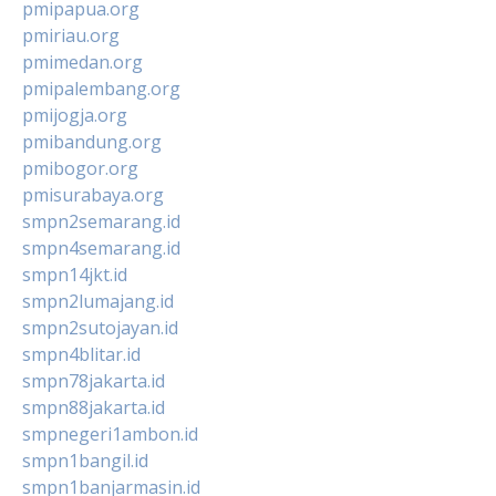
pmipapua.org
pmiriau.org
pmimedan.org
pmipalembang.org
pmijogja.org
pmibandung.org
pmibogor.org
pmisurabaya.org
smpn2semarang.id
smpn4semarang.id
smpn14jkt.id
smpn2lumajang.id
smpn2sutojayan.id
smpn4blitar.id
smpn78jakarta.id
smpn88jakarta.id
smpnegeri1ambon.id
smpn1bangil.id
smpn1banjarmasin.id