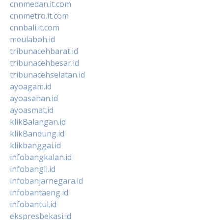
cnnmedan.it.com
cnnmetro.it.com
cnnbali.it.com
meulaboh.id
tribunacehbarat.id
tribunacehbesar.id
tribunacehselatan.id
ayoagam.id
ayoasahan.id
ayoasmat.id
klikBalangan.id
klikBandung.id
klikbanggai.id
infobangkalan.id
infobangli.id
infobanjarnegara.id
infobantaeng.id
infobantul.id
ekspresbekasi.id