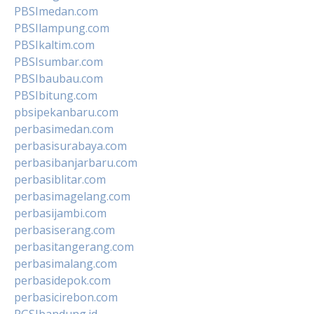
PBSImedan.com
PBSIlampung.com
PBSIkaltim.com
PBSIsumbar.com
PBSIbaubau.com
PBSIbitung.com
pbsipekanbaru.com
perbasimedan.com
perbasisurabaya.com
perbasibanjarbaru.com
perbasiblitar.com
perbasimagelang.com
perbasijambi.com
perbasiserang.com
perbasitangerang.com
perbasimalang.com
perbasidepok.com
perbasicirebon.com
PGSIbandung.id