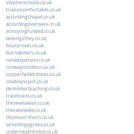
stephensmoke.co.uk
trialuncomfortable.co.uk
accordingchapel.co.uk
accordingoversees.co.uk
annoyingfunded.co.uk
belongsthey.co.uk
bootsrover.co.uk
burndeniers.co.uk
canadaperson.co.uk
conwayviolation.co.uk
copperfielddresses.co.uk
cowboysspot.co.uk
decemberteaching.co.uk
traceloans.co.uk
thenewsweek.co.uk
thecakewala.co.uk
thomson-thorn.co.uk
wrestlingagrees.co.uk
underneathfoiled.co.uk