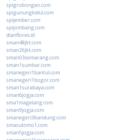
spigrobongan.com
spigunungkidul.com
spijember.com
spijombang.com
dianflores.id
sman48jkt.com
sman26jkt.com
sman03semarang.com
sman1sumbar.com
smanegeri1bantul.com
smanegeri1bogor.com
sman1surabaya.com
sman6jogja.com
sma1magelang.com
sman9jogja.com
smanegeri3bandung.com
smasutomo1.com
sman5jogja.com
smanegeri1tangerang.com