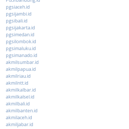
pgsiaceh.id
pgsijambi.id
pgsibali.id
pgsijakarta.id
pgsimedan.id
pgsilombok.id
pgsimaluku.id
pgsimanado.id
akmilsumbar.id
akmilpapua.id
akmilriau.id
akmilntt.id
akmilkalbar.id
akmilkalsel.id
akmilbali.id
akmilbanten.id
akmilaceh.id
akmiljabar.id