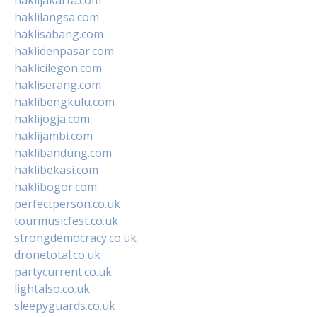
haklilangsa.com
haklisabang.com
haklidenpasar.com
haklicilegon.com
hakliserang.com
haklibengkulu.com
haklijogja.com
haklijambi.com
haklibandung.com
haklibekasi.com
haklibogor.com
perfectperson.co.uk
tourmusicfest.co.uk
strongdemocracy.co.uk
dronetotal.co.uk
partycurrent.co.uk
lightalso.co.uk
sleepyguards.co.uk