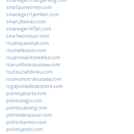
sma1purworejo.com
smanegeri1jember.com
sman2bekasi.com
smanegeri47jkt.com
sma1wonosari.com
rscahayasehat.com
rsumalikasim.com
rsuprimaintimedika.com
rsarunlhokseumaw.com
rsufauziahbireu.com
rsumumcitrahusada.com
rsgayomedicalcentre.com
polresjakarta.com
polresdago.com
polressabang.com
polresdenpasar.com
polresbanten.com
polresjambi.com