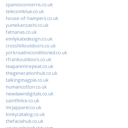
spanosconcerns.co.uk
telecomblue.co.uk
house-of-hampers.co.uk
yumekanzashi.co.uk
fatnanas.co.uk
emilykatedesign.co.uk
crossfelloutdoors.co.uk
yorkroadreconditioned.co.uk
rfrankoutdoors.co.uk
teaparentrepeat.co.uk
thegenerationhub.co.uk
talkingmagpie.co.uk
humancotton.co.uk
newdawndigitals.co.uk
saintfelice.co.uk
mrjapparel.co.uk
kinkycatalog.co.uk
thefaciahub.co.uk
yayasanbinabakti.com