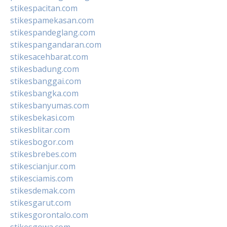
stikespacitan.com
stikespamekasan.com
stikespandeglang.com
stikespangandaran.com
stikesacehbarat.com
stikesbadung.com
stikesbanggai.com
stikesbangka.com
stikesbanyumas.com
stikesbekasi.com
stikesblitar.com
stikesbogor.com
stikesbrebes.com
stikescianjur.com
stikesciamis.com
stikesdemak.com
stikesgarut.com
stikesgorontalo.com
stikesgowa.com