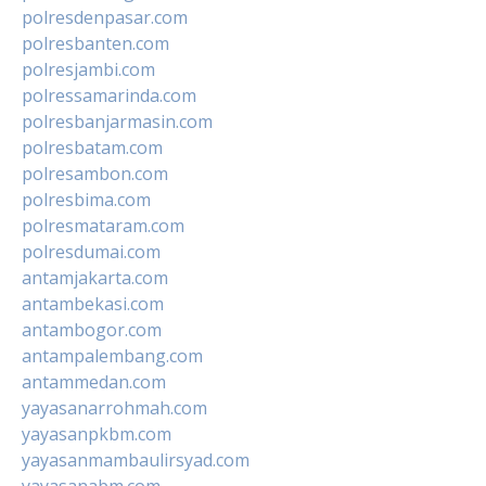
polresdenpasar.com
polresbanten.com
polresjambi.com
polressamarinda.com
polresbanjarmasin.com
polresbatam.com
polresambon.com
polresbima.com
polresmataram.com
polresdumai.com
antamjakarta.com
antambekasi.com
antambogor.com
antampalembang.com
antammedan.com
yayasanarrohmah.com
yayasanpkbm.com
yayasanmambaulirsyad.com
yayasanabm.com