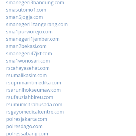
smanegeri3bandung.com
smasutomo1.com
sman5jogja.com
smanegeri1tangerang.com
sma1purworejo.com
smanegeri1jember.com
sman2bekasi.com
smanegeri47jkt.com
sma1wonosari.com
rscahayasehat.com
rsumalikasim.com
rsuprimaintimedika.com
rsarunlhokseumaw.com
rsufauziahbireu.com
rsumumcitrahusada.com
rsgayomedicalcentre.com
polresjakarta.com
polresdago.com
polressabang.com