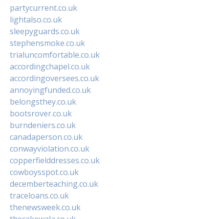
partycurrent.co.uk
lightalso.co.uk
sleepyguards.co.uk
stephensmoke.co.uk
trialuncomfortable.co.uk
accordingchapel.co.uk
accordingoversees.co.uk
annoyingfunded.co.uk
belongsthey.co.uk
bootsrover.co.uk
burndeniers.co.uk
canadaperson.co.uk
conwayviolation.co.uk
copperfielddresses.co.uk
cowboysspot.co.uk
decemberteaching.co.uk
traceloans.co.uk
thenewsweek.co.uk
thecakewala.co.uk