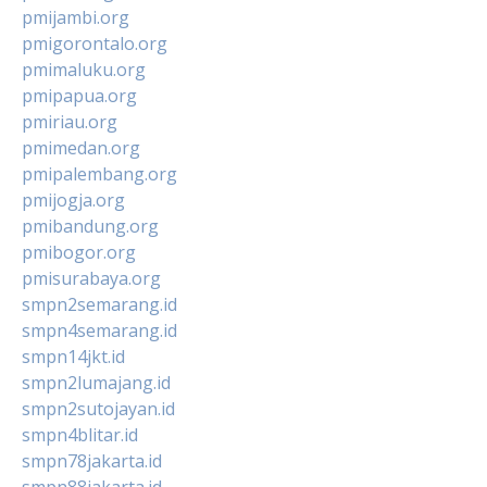
pmijambi.org
pmigorontalo.org
pmimaluku.org
pmipapua.org
pmiriau.org
pmimedan.org
pmipalembang.org
pmijogja.org
pmibandung.org
pmibogor.org
pmisurabaya.org
smpn2semarang.id
smpn4semarang.id
smpn14jkt.id
smpn2lumajang.id
smpn2sutojayan.id
smpn4blitar.id
smpn78jakarta.id
smpn88jakarta.id