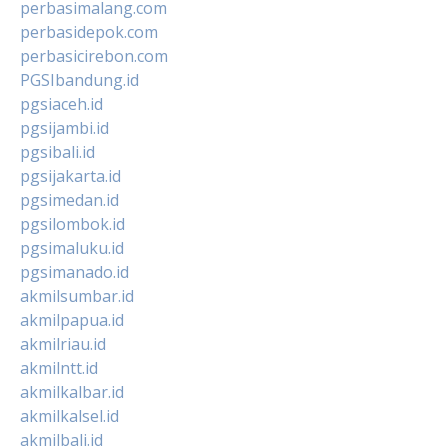
perbasimalang.com
perbasidepok.com
perbasicirebon.com
PGSIbandung.id
pgsiaceh.id
pgsijambi.id
pgsibali.id
pgsijakarta.id
pgsimedan.id
pgsilombok.id
pgsimaluku.id
pgsimanado.id
akmilsumbar.id
akmilpapua.id
akmilriau.id
akmilntt.id
akmilkalbar.id
akmilkalsel.id
akmilbali.id