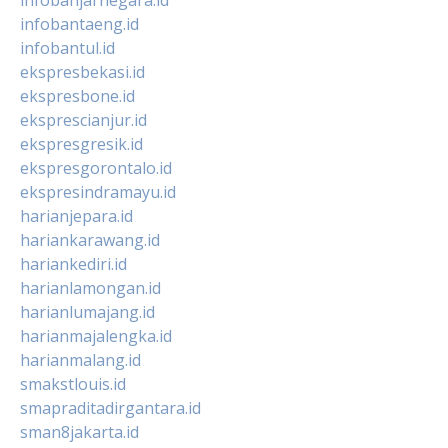
infobantaeng.id
infobantul.id
ekspresbekasi.id
ekspresbone.id
eksprescianjur.id
ekspresgresik.id
ekspresgorontalo.id
ekspresindramayu.id
harianjepara.id
hariankarawang.id
hariankediri.id
harianlamongan.id
harianlumajang.id
harianmajalengka.id
harianmalang.id
smakstlouis.id
smapraditadirgantara.id
sman8jakarta.id