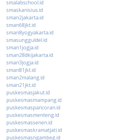
smalabschool.id
smaskanisius.id
sman2jakarta.id
sman68jkt.id
sman8yogyakarta.id
smasungguldel.id
sman1jogja.id
sman28dkijakarta.id
sman3jogja.id
sman81jkt.id
sman2malang.id
sman21jkt.id
puskesmasjakut.id
puskesmasmampang.id
puskesmaspancoran.id
puskesmasmenteng.id
puskesmassenen.id
puskesmaskramatjati.id
puskesmasngambeg.id