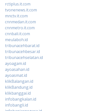
rctiplus.it.com
tvonenews.it.com
mnctv.it.com
cnnmedan.it.com
cnnmetro.it.com
cnnbali.it.com
meulaboh.id
tribunacehbarat.id
tribunacehbesar.id
tribunacehselatan.id
ayoagam.id
ayoasahan.id
ayoasmat.id
klikBalangan.id
klikBandung.id
klikbanggai.id
infobangkalan.id
infobangli.id
infobanjarnegara.id