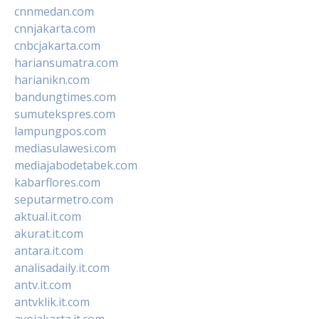
cnnmedan.com
cnnjakarta.com
cnbcjakarta.com
hariansumatra.com
harianikn.com
bandungtimes.com
sumutekspres.com
lampungpos.com
mediasulawesi.com
mediajabodetabek.com
kabarflores.com
seputarmetro.com
aktual.it.com
akurat.it.com
antara.it.com
analisadaily.it.com
antv.it.com
antvklik.it.com
ayojakarta.it.com