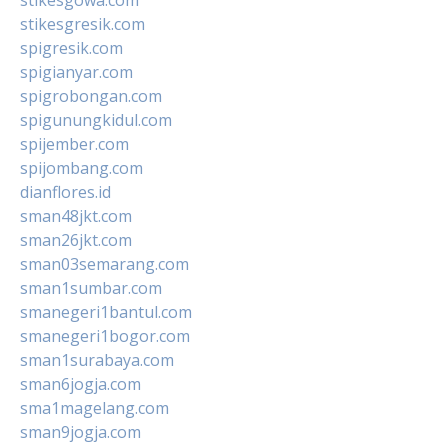
stikesgresik.com
spigresik.com
spigianyar.com
spigrobongan.com
spigunungkidul.com
spijember.com
spijombang.com
dianflores.id
sman48jkt.com
sman26jkt.com
sman03semarang.com
sman1sumbar.com
smanegeri1bantul.com
smanegeri1bogor.com
sman1surabaya.com
sman6jogja.com
sma1magelang.com
sman9jogja.com