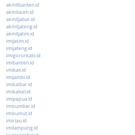
akmilbanten.id
akmilaceh.id
akmiljabar.id
akmiljateng.id
akmiljatim.id
imijatim.id
imijateng.id
imigorontalo.id
imibanten.id
imibali.id
imijambi.id
imikalbar.id
imikalsel.id
imipapua.id
imisumbar.id
imisumut.id
imiriau.id
imilampung.id
suaraaceh.org