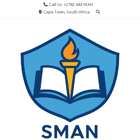
Skip
Call Us: +2782 444 YEAH
to
Cape Town, South Africa
content