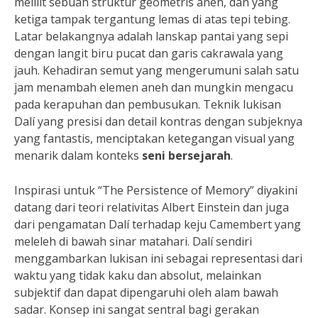
melilit sebuah struktur geometris aneh, dan yang
ketiga tampak tergantung lemas di atas tepi tebing.
Latar belakangnya adalah lanskap pantai yang sepi
dengan langit biru pucat dan garis cakrawala yang
jauh. Kehadiran semut yang mengerumuni salah satu
jam menambah elemen aneh dan mungkin mengacu
pada kerapuhan dan pembusukan. Teknik lukisan
Dalí yang presisi dan detail kontras dengan subjeknya
yang fantastis, menciptakan ketegangan visual yang
menarik dalam konteks
seni bersejarah
.
Inspirasi untuk “The Persistence of Memory” diyakini
datang dari teori relativitas Albert Einstein dan juga
dari pengamatan Dalí terhadap keju Camembert yang
meleleh di bawah sinar matahari. Dalí sendiri
menggambarkan lukisan ini sebagai representasi dari
waktu yang tidak kaku dan absolut, melainkan
subjektif dan dapat dipengaruhi oleh alam bawah
sadar. Konsep ini sangat sentral bagi gerakan