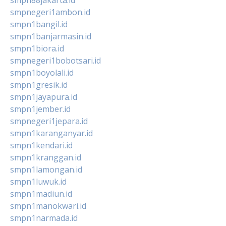
smpnegeri1ambon.id
smpn1bangil.id
smpn1banjarmasin.id
smpn1biora.id
smpnegeri1bobotsari.id
smpn1boyolali.id
smpn1gresik.id
smpn1jayapura.id
smpn1jember.id
smpnegeri1jepara.id
smpn1karanganyar.id
smpn1kendari.id
smpn1kranggan.id
smpn1lamongan.id
smpn1luwuk.id
smpn1madiun.id
smpn1manokwari.id
smpn1narmada.id