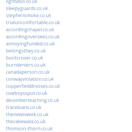
lightalso.co.uk
sleepyguards.co.uk
stephensmoke.co.uk
trialuncomfortable.co.uk
accordingchapel.co.uk
accordingoversees.co.uk
annoyingfunded.co.uk
belongsthey.co.uk
bootsrover.co.uk
burndeniers.co.uk
canadaperson.co.uk
conwayviolation.co.uk
copperfielddresses.co.uk
cowboysspot.co.uk
decemberteaching.co.uk
traceloans.co.uk
thenewsweek.co.uk
thecakewala.co.uk
thomson-thorn.co.uk