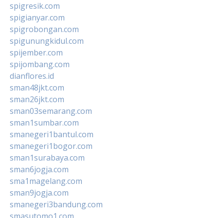
spigresik.com
spigianyar.com
spigrobongan.com
spigunungkidul.com
spijember.com
spijombang.com
dianflores.id
sman48jkt.com
sman26jkt.com
sman03semarang.com
sman1sumbar.com
smanegeri1bantul.com
smanegeri1bogor.com
sman1surabaya.com
sman6jogja.com
sma1magelang.com
sman9jogja.com
smanegeri3bandung.com
smasutomo1.com