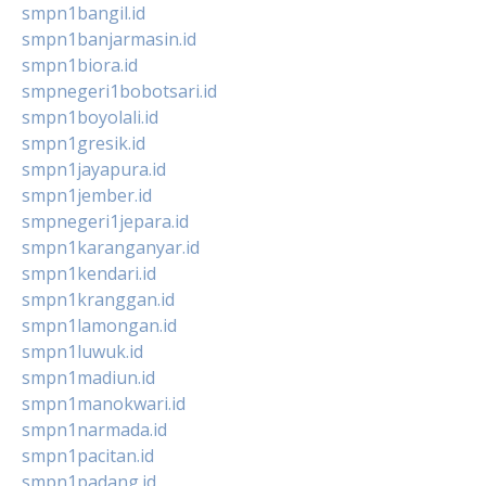
smpn1bangil.id
smpn1banjarmasin.id
smpn1biora.id
smpnegeri1bobotsari.id
smpn1boyolali.id
smpn1gresik.id
smpn1jayapura.id
smpn1jember.id
smpnegeri1jepara.id
smpn1karanganyar.id
smpn1kendari.id
smpn1kranggan.id
smpn1lamongan.id
smpn1luwuk.id
smpn1madiun.id
smpn1manokwari.id
smpn1narmada.id
smpn1pacitan.id
smpn1padang.id