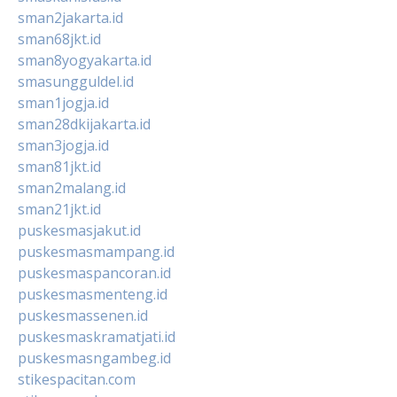
sman2jakarta.id
sman68jkt.id
sman8yogyakarta.id
smasungguldel.id
sman1jogja.id
sman28dkijakarta.id
sman3jogja.id
sman81jkt.id
sman2malang.id
sman21jkt.id
puskesmasjakut.id
puskesmasmampang.id
puskesmaspancoran.id
puskesmasmenteng.id
puskesmassenen.id
puskesmaskramatjati.id
puskesmasngambeg.id
stikespacitan.com