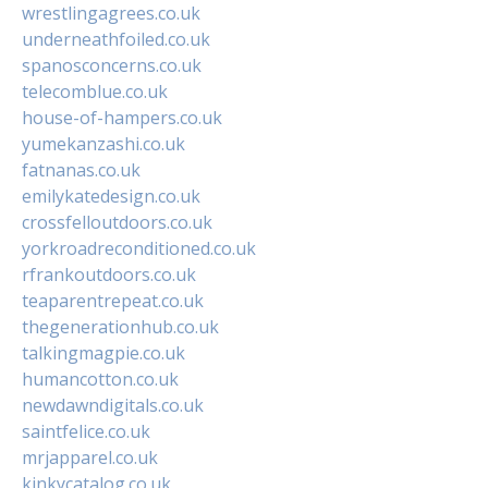
wrestlingagrees.co.uk
underneathfoiled.co.uk
spanosconcerns.co.uk
telecomblue.co.uk
house-of-hampers.co.uk
yumekanzashi.co.uk
fatnanas.co.uk
emilykatedesign.co.uk
crossfelloutdoors.co.uk
yorkroadreconditioned.co.uk
rfrankoutdoors.co.uk
teaparentrepeat.co.uk
thegenerationhub.co.uk
talkingmagpie.co.uk
humancotton.co.uk
newdawndigitals.co.uk
saintfelice.co.uk
mrjapparel.co.uk
kinkycatalog.co.uk