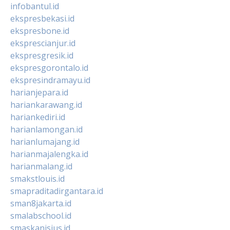
infobantul.id
ekspresbekasi.id
ekspresbone.id
eksprescianjur.id
ekspresgresik.id
ekspresgorontalo.id
ekspresindramayu.id
harianjepara.id
hariankarawang.id
hariankediri.id
harianlamongan.id
harianlumajang.id
harianmajalengka.id
harianmalang.id
smakstlouis.id
smapraditadirgantara.id
sman8jakarta.id
smalabschool.id
smaskanisius.id