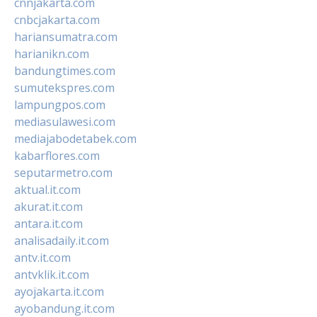
cnnjakarta.com
cnbcjakarta.com
hariansumatra.com
harianikn.com
bandungtimes.com
sumutekspres.com
lampungpos.com
mediasulawesi.com
mediajabodetabek.com
kabarflores.com
seputarmetro.com
aktual.it.com
akurat.it.com
antara.it.com
analisadaily.it.com
antv.it.com
antvklik.it.com
ayojakarta.it.com
ayobandung.it.com