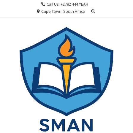
Skip
Call Us: +2782 444 YEAH
to
Cape Town, South Africa
content