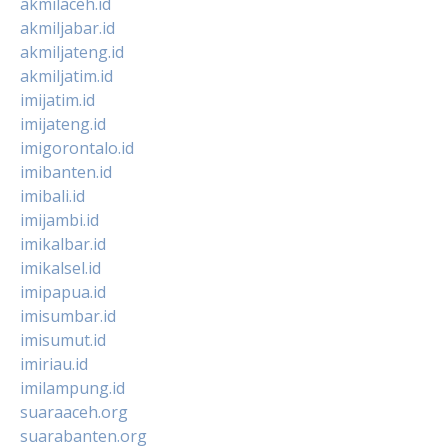
akmilaceh.id
akmiljabar.id
akmiljateng.id
akmiljatim.id
imijatim.id
imijateng.id
imigorontalo.id
imibanten.id
imibali.id
imijambi.id
imikalbar.id
imikalsel.id
imipapua.id
imisumbar.id
imisumut.id
imiriau.id
imilampung.id
suaraaceh.org
suarabanten.org