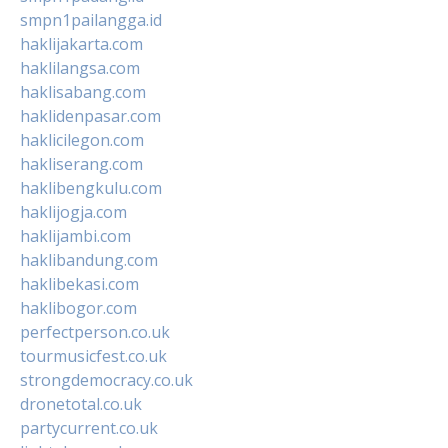
smpn1pailangga.id
haklijakarta.com
haklilangsa.com
haklisabang.com
haklidenpasar.com
haklicilegon.com
hakliserang.com
haklibengkulu.com
haklijogja.com
haklijambi.com
haklibandung.com
haklibekasi.com
haklibogor.com
perfectperson.co.uk
tourmusicfest.co.uk
strongdemocracy.co.uk
dronetotal.co.uk
partycurrent.co.uk