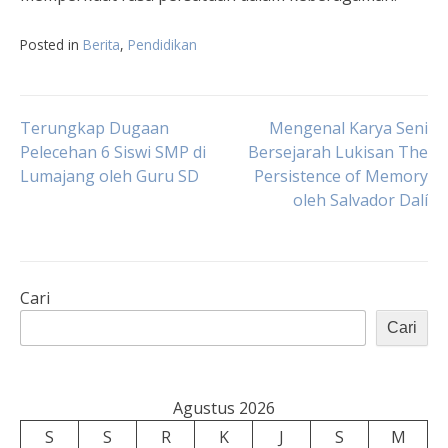
Posted in
Berita
,
Pendidikan
Navigasi
Terungkap Dugaan
Mengenal Karya Seni
Pelecehan 6 Siswi SMP di
Bersejarah Lukisan The
Lumajang oleh Guru SD
Persistence of Memory
pos
oleh Salvador Dalí
Cari
Cari
Agustus 2026
S
S
R
K
J
S
M