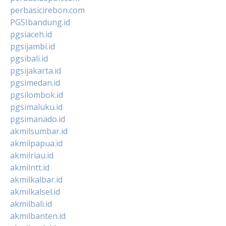
perbasicirebon.com
PGSIbandung.id
pgsiaceh.id
pgsijambi.id
pgsibali.id
pgsijakarta.id
pgsimedan.id
pgsilombok.id
pgsimaluku.id
pgsimanado.id
akmilsumbar.id
akmilpapua.id
akmilriau.id
akmilntt.id
akmilkalbar.id
akmilkalsel.id
akmilbali.id
akmilbanten.id