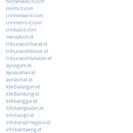
tvonenews.it.com
mnctv.it.com
cnnmedan.it.com
cnnmetro.it.com
cnnbali.it.com
meulaboh.id
tribunacehbarat.id
tribunacehbesar.id
tribunacehselatan.id
ayoagam.id
ayoasahan.id
ayoasmat.id
klikBalangan.id
klikBandung.id
klikbanggai.id
infobangkalan.id
infobangli.id
infobanjarnegara.id
infobantaeng.id