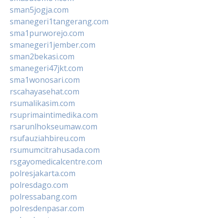
sman5jogja.com
smanegeri1tangerang.com
sma1purworejo.com
smanegeri1jember.com
sman2bekasi.com
smanegeri47jkt.com
sma1wonosari.com
rscahayasehat.com
rsumalikasim.com
rsuprimaintimedika.com
rsarunlhokseumaw.com
rsufauziahbireu.com
rsumumcitrahusada.com
rsgayomedicalcentre.com
polresjakarta.com
polresdago.com
polressabang.com
polresdenpasar.com