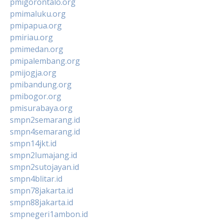
pmigorontalo.org
pmimaluku.org
pmipapua.org
pmiriau.org
pmimedan.org
pmipalembang.org
pmijogja.org
pmibandung.org
pmibogor.org
pmisurabaya.org
smpn2semarang.id
smpn4semarang.id
smpn14jkt.id
smpn2lumajang.id
smpn2sutojayan.id
smpn4blitar.id
smpn78jakarta.id
smpn88jakarta.id
smpnegeri1ambon.id