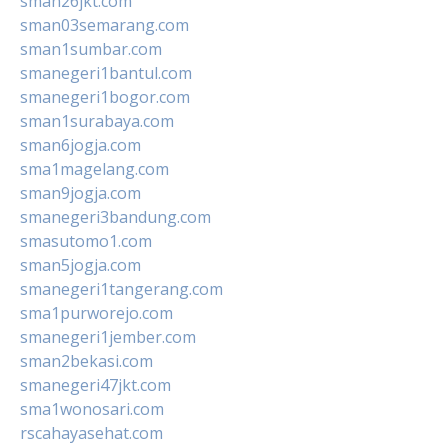
sman26jkt.com
sman03semarang.com
sman1sumbar.com
smanegeri1bantul.com
smanegeri1bogor.com
sman1surabaya.com
sman6jogja.com
sma1magelang.com
sman9jogja.com
smanegeri3bandung.com
smasutomo1.com
sman5jogja.com
smanegeri1tangerang.com
sma1purworejo.com
smanegeri1jember.com
sman2bekasi.com
smanegeri47jkt.com
sma1wonosari.com
rscahayasehat.com