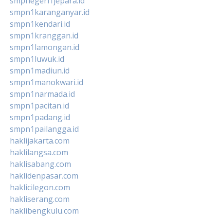
smpnegeri1jepara.id
smpn1karanganyar.id
smpn1kendari.id
smpn1kranggan.id
smpn1lamongan.id
smpn1luwuk.id
smpn1madiun.id
smpn1manokwari.id
smpn1narmada.id
smpn1pacitan.id
smpn1padang.id
smpn1pailangga.id
haklijakarta.com
haklilangsa.com
haklisabang.com
haklidenpasar.com
haklicilegon.com
hakliserang.com
haklibengkulu.com