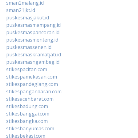
sman2malang.id
sman21jkt.id
puskesmasjakut.id
puskesmasmampang.id
puskesmaspancoran.id
puskesmasmenteng.id
puskesmassenen.id
puskesmaskramatjati.id
puskesmasngambeg.id
stikespacitan.com
stikespamekasan.com
stikespandeglang.com
stikespangandaran.com
stikesacehbarat.com
stikesbadung.com
stikesbanggai.com
stikesbangka.com
stikesbanyumas.com
stikesbekasi.com