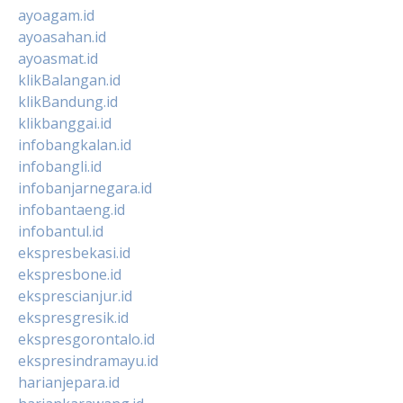
ayoagam.id
ayoasahan.id
ayoasmat.id
klikBalangan.id
klikBandung.id
klikbanggai.id
infobangkalan.id
infobangli.id
infobanjarnegara.id
infobantaeng.id
infobantul.id
ekspresbekasi.id
ekspresbone.id
eksprescianjur.id
ekspresgresik.id
ekspresgorontalo.id
ekspresindramayu.id
harianjepara.id