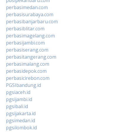
pbsipekanbaru.com
perbasimedan.com
perbasisurabaya.com
perbasibanjarbaru.com
perbasiblitar.com
perbasimagelang.com
perbasijambi.com
perbasiserang.com
perbasitangerang.com
perbasimalang.com
perbasidepok.com
perbasicirebon.com
PGSIbandung.id
pgsiaceh.id
pgsijambi.id
pgsibali.id
pgsijakarta.id
pgsimedan.id
pgsilombok.id