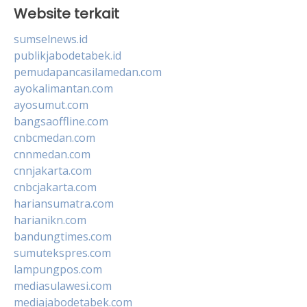
Website terkait
sumselnews.id
publikjabodetabek.id
pemudapancasilamedan.com
ayokalimantan.com
ayosumut.com
bangsaoffline.com
cnbcmedan.com
cnnmedan.com
cnnjakarta.com
cnbcjakarta.com
hariansumatra.com
harianikn.com
bandungtimes.com
sumutekspres.com
lampungpos.com
mediasulawesi.com
mediajabodetabek.com