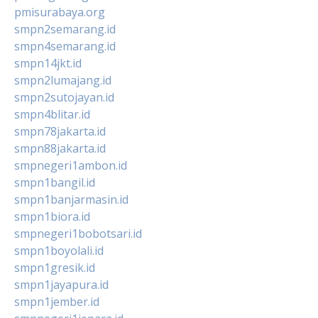
pmisurabaya.org
smpn2semarang.id
smpn4semarang.id
smpn14jkt.id
smpn2lumajang.id
smpn2sutojayan.id
smpn4blitar.id
smpn78jakarta.id
smpn88jakarta.id
smpnegeri1ambon.id
smpn1bangil.id
smpn1banjarmasin.id
smpn1biora.id
smpnegeri1bobotsari.id
smpn1boyolali.id
smpn1gresik.id
smpn1jayapura.id
smpn1jember.id