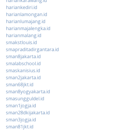
hariankarawang.id
hariankediri.id
harianlamongan.id
harianlumajang.id
harianmajalengka.id
harianmalang.id
smakstlouis.id
smapraditadirgantara.id
sman8jakarta.id
smalabschool.id
smaskanisius.id
sman2jakarta.id
sman68jkt.id
sman8yogyakarta.id
smasungguldel.id
sman1jogja.id
sman28dkijakarta.id
sman3jogja.id
sman81jkt.id