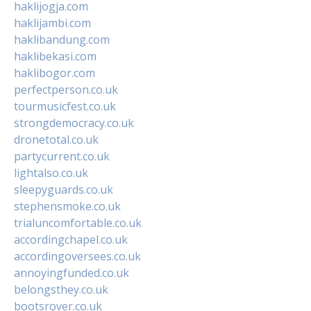
haklijogja.com
haklijambi.com
haklibandung.com
haklibekasi.com
haklibogor.com
perfectperson.co.uk
tourmusicfest.co.uk
strongdemocracy.co.uk
dronetotal.co.uk
partycurrent.co.uk
lightalso.co.uk
sleepyguards.co.uk
stephensmoke.co.uk
trialuncomfortable.co.uk
accordingchapel.co.uk
accordingoversees.co.uk
annoyingfunded.co.uk
belongsthey.co.uk
bootsrover.co.uk