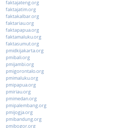
faktajateng.org
faktajatim.org
faktakalbar.org
faktariau.org
faktapapua.org
faktamaluku.org
faktasumut.org
pmidkijakarta.org
pmibali.org
pmijambi.org
pmigorontalo.org
pmimaluku.org
pmipapua.org
pmiriau.org
pmimedan.org
pmipalembang.org
pmijogja.org
pmibandung.org
pmibogor.org