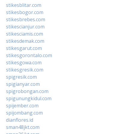
stikesblitar.com
stikesbogor.com
stikesbrebes.com
stikescianjur.com
stikesciamis.com
stikesdemak.com
stikesgarut.com
stikesgorontalo.com
stikesgowa.com
stikesgresik.com
spigresik.com
spigianyar.com
spigrobongan.com
spigunungkidul.com
spijember.com
spijombang.com
dianflores.id
sman48jkt.com