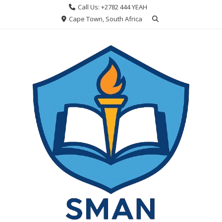
Skip
Call Us: +2782 444 YEAH
to
Cape Town, South Africa
content