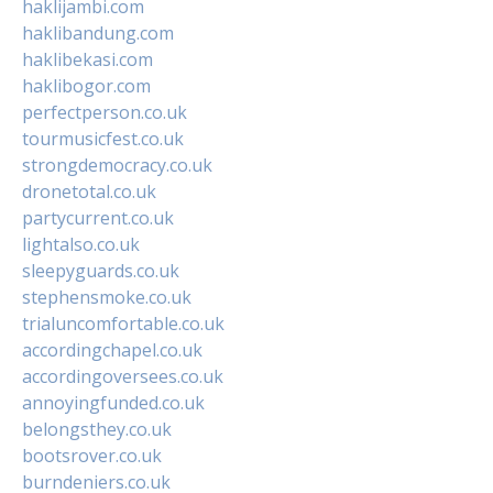
haklijambi.com
haklibandung.com
haklibekasi.com
haklibogor.com
perfectperson.co.uk
tourmusicfest.co.uk
strongdemocracy.co.uk
dronetotal.co.uk
partycurrent.co.uk
lightalso.co.uk
sleepyguards.co.uk
stephensmoke.co.uk
trialuncomfortable.co.uk
accordingchapel.co.uk
accordingoversees.co.uk
annoyingfunded.co.uk
belongsthey.co.uk
bootsrover.co.uk
burndeniers.co.uk