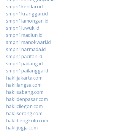
smpn1kendari.id
smpn1kranggan.id
smpn1lamongan.id
smpn1luwuk.id
smpn1madiun.id
smpn1manokwari.id
smpn1narmada.id
smpn1pacitan.id
smpn1padang.id
smpn1pailangga.id
haklijakarta.com
haklilangsa.com
haklisabang.com
haklidenpasar.com
haklicilegon.com
hakliserang.com
haklibengkulu.com
haklijogja.com