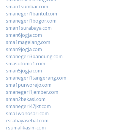
sman1sumbar.com
smanegeri1bantul.com
smanegeri1bogor.com
sman1surabaya.com
sman6jogja.com
sma1magelang.com
sman9jogja.com
smanegeri3bandung.com
smasutomo1.com
sman5jogja.com
smanegeri1tangerang.com
sma1purworejo.com
smanegeri1jember.com
sman2bekasi.com
smanegeri47jkt.com
sma1wonosari.com
rscahayasehat.com
rsumalikasim.com