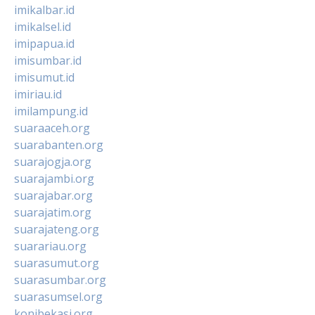
imikalbar.id
imikalsel.id
imipapua.id
imisumbar.id
imisumut.id
imiriau.id
imilampung.id
suaraaceh.org
suarabanten.org
suarajogja.org
suarajambi.org
suarajabar.org
suarajatim.org
suarajateng.org
suarariau.org
suarasumut.org
suarasumbar.org
suarasumsel.org
konibekasi.org