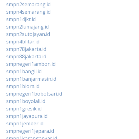
smpn2semarang.id
smpn4semarang.id
smpn14jkt.id
smpn2lumajang.id
smpn2sutojayan.id
smpn4blitar.id
smpn78jakarta.id
smpn88jakarta.id
smpnegeri1ambon.id
smpn1bangil.id
smpn1banjarmasin.id
smpn1biora.id
smpnegeri1bobotsari.id
smpn1boyolali.id
smpn1gresik.id
smpn1jayapura.id
smpn1jember.id
smpnegeri1jepara.id
smpn1karanganyar.id