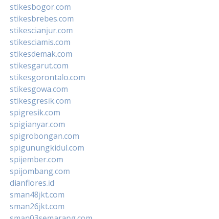
stikesbogor.com
stikesbrebes.com
stikescianjur.com
stikesciamis.com
stikesdemak.com
stikesgarut.com
stikesgorontalo.com
stikesgowa.com
stikesgresik.com
spigresik.com
spigianyar.com
spigrobongan.com
spigunungkidul.com
spijember.com
spijombang.com
dianflores.id
sman48jkt.com
sman26jkt.com
sman03semarang.com