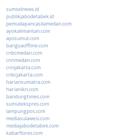
sumselnews.id
publikjabodetabek.id
pemudapancasilamedan.com
ayokalimantan.com
ayosumut.com
bangsaoffline.com
cnbcmedan.com
cnnmedan.com
cnnjakarta.com
cnbcjakarta.com
hariansumatra.com
harianikn.com
bandungtimes.com
sumutekspres.com
lampungpos.com
mediasulawesi.com
mediajabodetabek.com
kabarflores.com