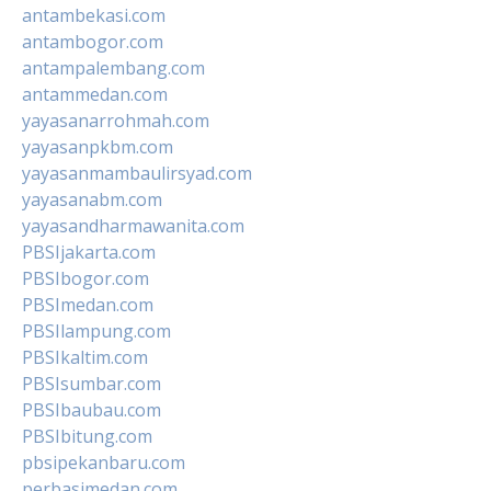
antambekasi.com
antambogor.com
antampalembang.com
antammedan.com
yayasanarrohmah.com
yayasanpkbm.com
yayasanmambaulirsyad.com
yayasanabm.com
yayasandharmawanita.com
PBSIjakarta.com
PBSIbogor.com
PBSImedan.com
PBSIlampung.com
PBSIkaltim.com
PBSIsumbar.com
PBSIbaubau.com
PBSIbitung.com
pbsipekanbaru.com
perbasimedan.com