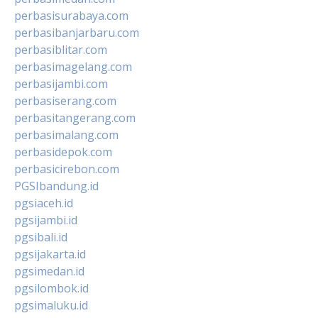
perbasisurabaya.com
perbasibanjarbaru.com
perbasiblitar.com
perbasimagelang.com
perbasijambi.com
perbasiserang.com
perbasitangerang.com
perbasimalang.com
perbasidepok.com
perbasicirebon.com
PGSIbandung.id
pgsiaceh.id
pgsijambi.id
pgsibali.id
pgsijakarta.id
pgsimedan.id
pgsilombok.id
pgsimaluku.id