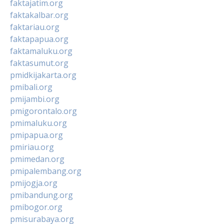
faktajatim.org
faktakalbar.org
faktariau.org
faktapapua.org
faktamaluku.org
faktasumut.org
pmidkijakarta.org
pmibali.org
pmijambi.org
pmigorontalo.org
pmimaluku.org
pmipapua.org
pmiriau.org
pmimedan.org
pmipalembang.org
pmijogja.org
pmibandung.org
pmibogor.org
pmisurabaya.org