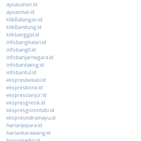
ayoasahan.id
ayoasmat.id
klikBalangan.id
klikBandung.id
klikbanggai.id
infobangkalan.id
infobangli.id
infobanjarnegara.id
infobantaeng.id
infobantul.id
ekspresbekasi.id
ekspresbone.id
eksprescianjur.id
ekspresgresik.id
ekspresgorontalo.id
ekspresindramayu.id
harianjepara.id
hariankarawang.id
hariankediri.id