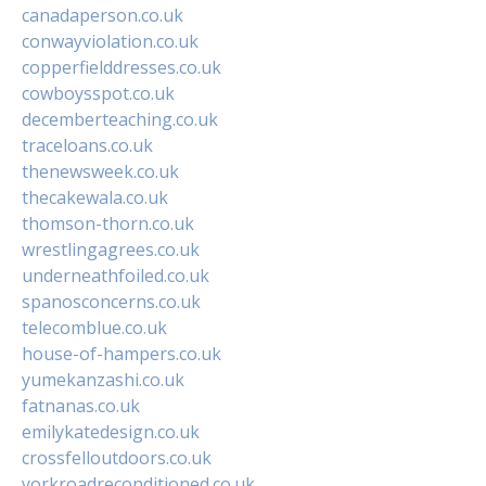
canadaperson.co.uk
conwayviolation.co.uk
copperfielddresses.co.uk
cowboysspot.co.uk
decemberteaching.co.uk
traceloans.co.uk
thenewsweek.co.uk
thecakewala.co.uk
thomson-thorn.co.uk
wrestlingagrees.co.uk
underneathfoiled.co.uk
spanosconcerns.co.uk
telecomblue.co.uk
house-of-hampers.co.uk
yumekanzashi.co.uk
fatnanas.co.uk
emilykatedesign.co.uk
crossfelloutdoors.co.uk
yorkroadreconditioned.co.uk