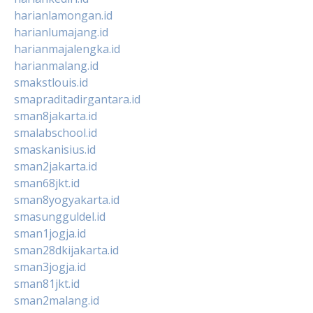
harianlamongan.id
harianlumajang.id
harianmajalengka.id
harianmalang.id
smakstlouis.id
smapraditadirgantara.id
sman8jakarta.id
smalabschool.id
smaskanisius.id
sman2jakarta.id
sman68jkt.id
sman8yogyakarta.id
smasungguldel.id
sman1jogja.id
sman28dkijakarta.id
sman3jogja.id
sman81jkt.id
sman2malang.id