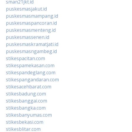
sman21jkt.id
puskesmasjakut.id
puskesmasmampang.id
puskesmaspancoran.id
puskesmasmenteng.id
puskesmassenen.id
puskesmaskramatjati.id
puskesmasngambeg.id
stikespacitan.com
stikespamekasan.com
stikespandeglang.com
stikespangandaran.com
stikesacehbarat.com
stikesbadung.com
stikesbanggai.com
stikesbangka.com
stikesbanyumas.com
stikesbekasi.com
stikesblitar.com