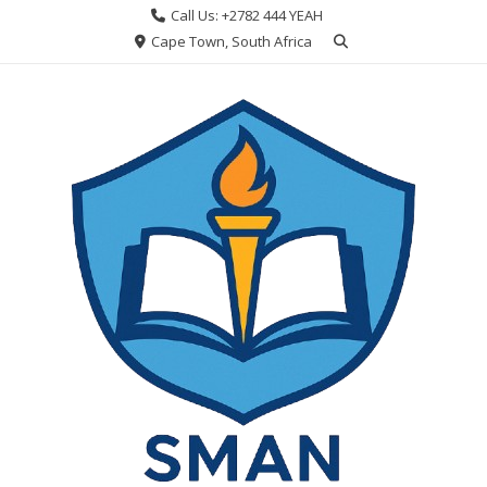
Skip
Call Us: +2782 444 YEAH
to
Cape Town, South Africa
content