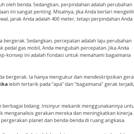
mpuh oleh benda. Sedangkan, perpindahan adalah perubahan
edaan ini sangat penting. Misalnya, jika Anda berlari mengelil
 awal, jarak Anda adalah 400 meter, tetapi perpindahan Anda
a bergerak. Sedangkan, percepatan adalah laju perubahan
ak pedal gas mobil, Anda mengubah percepatan. Jika Anda
sep-konsep ini adalah fondasi untuk memahami bagaimana
da bergerak. Ia hanya mengukur dan mendeskripsikan ger
ika
lebih tertarik pada “apa” dan “bagaimana” gerak terjadi
m berbagai bidang. Insinyur mekanik menggunakannya unt
 menganalisis gerakan mereka dan meningkatkan kinerja.
ergerakan planet dan benda-benda di ruang angkasa.