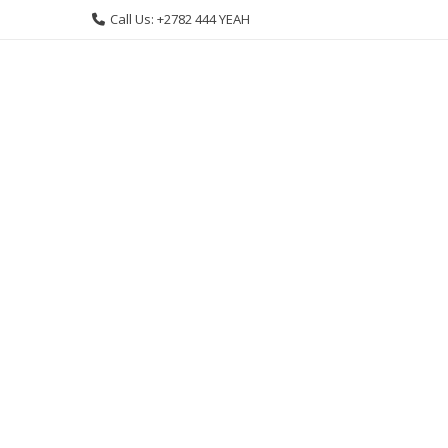
Skip
Call Us: +2782 444 YEAH
to
content