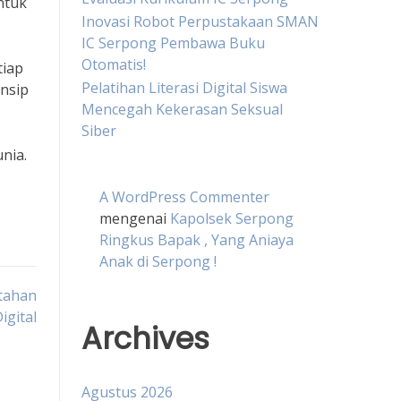
ntuk
Inovasi Robot Perpustakaan SMAN
IC Serpong Pembawa Buku
Otomatis!
tiap
Pelatihan Literasi Digital Siswa
insip
Mencegah Kekerasan Seksual
Siber
nia.
A WordPress Commenter
mengenai
Kapolsek Serpong
Ringkus Bapak , Yang Aniaya
Anak di Serpong !
rtahan
Digital
Archives
Agustus 2026