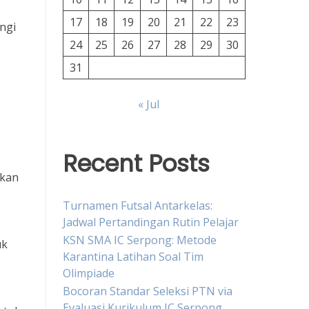
17
18
19
20
21
22
23
ingi
24
25
26
27
28
29
30
31
« Jul
Recent Posts
akan
,
Turnamen Futsal Antarkelas:
Jadwal Pertandingan Rutin Pelajar
KSN SMA IC Serpong: Metode
uk
Karantina Latihan Soal Tim
Olimpiade
Bocoran Standar Seleksi PTN via
Evaluasi Kurikulum IC Serpong