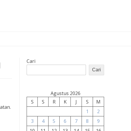
a
Cari
Cari
Agustus 2026
S
S
R
K
J
S
M
atan.
1
2
3
4
5
6
7
8
9
10
11
12
13
14
15
16