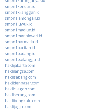
smpn1karanganyar.id
smpn1kendari.id
smpn1kranggan.id
smpn1lamongan.id
smpn1luwuk.id
smpn1madiun.id
smpn1manokwari.id
smpn1narmada.id
smpn1pacitan.id
smpn1padang.id
smpn1pailangga.id
haklijakarta.com
haklilangsa.com
haklisabang.com
haklidenpasar.com
haklicilegon.com
hakliserang.com
haklibengkulu.com
haklijogja.com