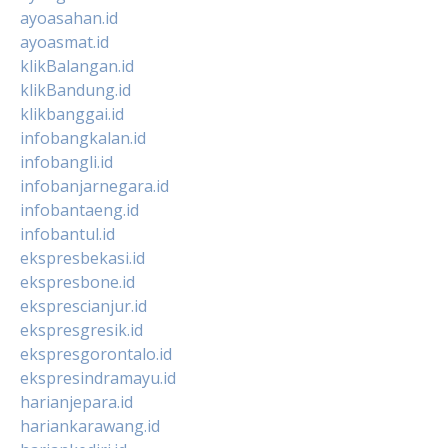
ayoasahan.id
ayoasmat.id
klikBalangan.id
klikBandung.id
klikbanggai.id
infobangkalan.id
infobangli.id
infobanjarnegara.id
infobantaeng.id
infobantul.id
ekspresbekasi.id
ekspresbone.id
eksprescianjur.id
ekspresgresik.id
ekspresgorontalo.id
ekspresindramayu.id
harianjepara.id
hariankarawang.id