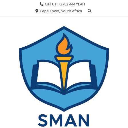
Skip
Call Us: +2782 444 YEAH
to
Cape Town, South Africa
content