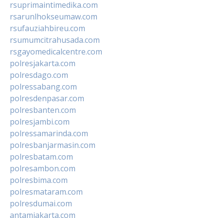
rsuprimaintimedika.com
rsarunlhokseumaw.com
rsufauziahbireu.com
rsumumcitrahusada.com
rsgayomedicalcentre.com
polresjakarta.com
polresdago.com
polressabang.com
polresdenpasar.com
polresbanten.com
polresjambi.com
polressamarinda.com
polresbanjarmasin.com
polresbatam.com
polresambon.com
polresbima.com
polresmataram.com
polresdumai.com
antamjakarta.com