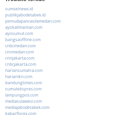
sumselnews.id
publikjabodetabek.id
pemudapancasilamedan.com
ayokalimantan.com
ayosumut.com
bangsaoffline.com
cnbcmedan.com
cnnmedan.com
cnnjakarta.com
cnbcjakarta.com
hariansumatra.com
harianikn.com
bandungtimes.com
sumutekspres.com
lampungpos.com
mediasulawesi.com
mediajabodetabek.com
kabarflores.com