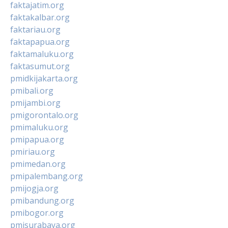
faktajatim.org
faktakalbar.org
faktariau.org
faktapapua.org
faktamaluku.org
faktasumut.org
pmidkijakarta.org
pmibali.org
pmijambi.org
pmigorontalo.org
pmimaluku.org
pmipapua.org
pmiriau.org
pmimedan.org
pmipalembang.org
pmijogja.org
pmibandung.org
pmibogor.org
pmisurabaya.org