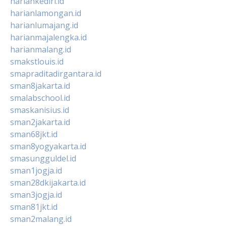
hariankediri.id
harianlamongan.id
harianlumajang.id
harianmajalengka.id
harianmalang.id
smakstlouis.id
smapraditadirgantara.id
sman8jakarta.id
smalabschool.id
smaskanisius.id
sman2jakarta.id
sman68jkt.id
sman8yogyakarta.id
smasungguldel.id
sman1jogja.id
sman28dkijakarta.id
sman3jogja.id
sman81jkt.id
sman2malang.id