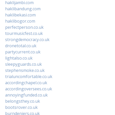
haklijambi.com
haklibandung.com
haklibekasi.com
haklibogor.com
perfectperson.co.uk
tourmusicfest.co.uk
strongdemocracy.co.uk
dronetotal.co.uk
partycurrent.co.uk
lightalso.co.uk
sleepyguards.co.uk
stephensmoke.co.uk
trialuncomfortable.co.uk
accordingchapel.co.uk
accordingoversees.co.uk
annoyingfunded.co.uk
belongsthey.co.uk
bootsrover.co.uk
burndeniers.co.uk