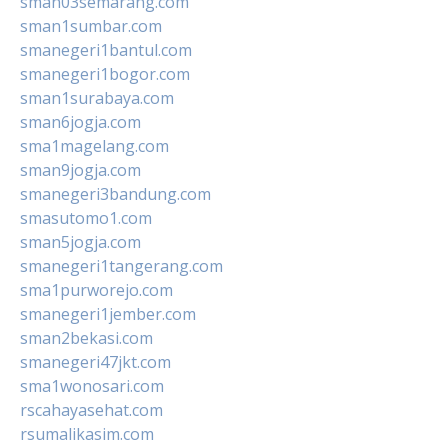
sman03semarang.com
sman1sumbar.com
smanegeri1bantul.com
smanegeri1bogor.com
sman1surabaya.com
sman6jogja.com
sma1magelang.com
sman9jogja.com
smanegeri3bandung.com
smasutomo1.com
sman5jogja.com
smanegeri1tangerang.com
sma1purworejo.com
smanegeri1jember.com
sman2bekasi.com
smanegeri47jkt.com
sma1wonosari.com
rscahayasehat.com
rsumalikasim.com