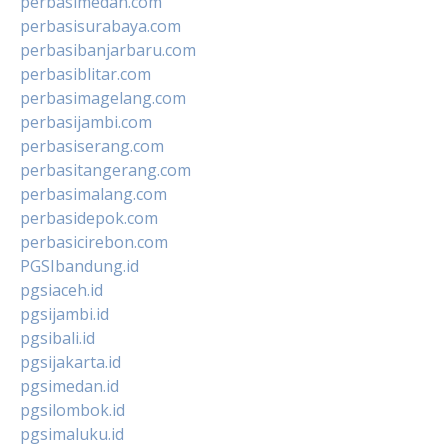
perbasimedan.com
perbasisurabaya.com
perbasibanjarbaru.com
perbasiblitar.com
perbasimagelang.com
perbasijambi.com
perbasiserang.com
perbasitangerang.com
perbasimalang.com
perbasidepok.com
perbasicirebon.com
PGSIbandung.id
pgsiaceh.id
pgsijambi.id
pgsibali.id
pgsijakarta.id
pgsimedan.id
pgsilombok.id
pgsimaluku.id