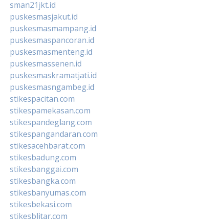
sman21jkt.id
puskesmasjakut.id
puskesmasmampang.id
puskesmaspancoran.id
puskesmasmenteng.id
puskesmassenen.id
puskesmaskramatjati.id
puskesmasngambeg.id
stikespacitan.com
stikespamekasan.com
stikespandeglang.com
stikespangandaran.com
stikesacehbarat.com
stikesbadung.com
stikesbanggai.com
stikesbangka.com
stikesbanyumas.com
stikesbekasi.com
stikesblitar.com