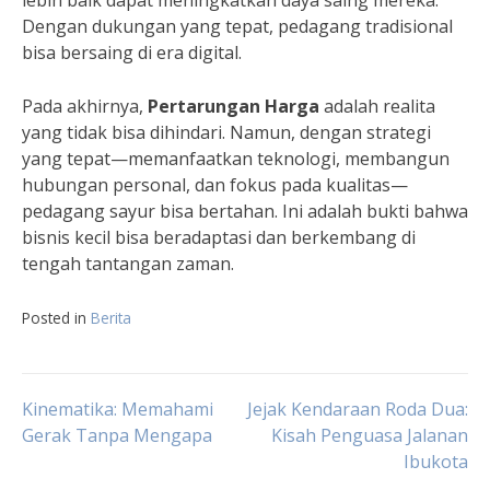
lebih baik dapat meningkatkan daya saing mereka.
Dengan dukungan yang tepat, pedagang tradisional
bisa bersaing di era digital.
Pada akhirnya,
Pertarungan Harga
adalah realita
yang tidak bisa dihindari. Namun, dengan strategi
yang tepat—memanfaatkan teknologi, membangun
hubungan personal, dan fokus pada kualitas—
pedagang sayur bisa bertahan. Ini adalah bukti bahwa
bisnis kecil bisa beradaptasi dan berkembang di
tengah tantangan zaman.
Posted in
Berita
Navigasi
Kinematika: Memahami
Jejak Kendaraan Roda Dua:
Gerak Tanpa Mengapa
Kisah Penguasa Jalanan
Ibukota
pos