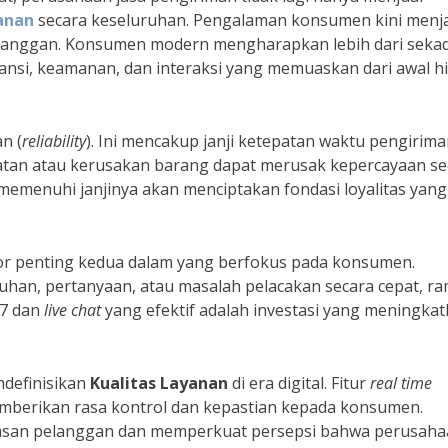
anan
secara keseluruhan. Pengalaman konsumen kini menj
langgan. Konsumen modern mengharapkan lebih dari seka
ansi, keamanan, dan interaksi yang memuaskan dari awal h
n (
reliability
). Ini mencakup janji ketepatan waktu pengirim
mbatan atau kerusakan barang dapat merusak kepercayaan se
emenuhi janjinya akan menciptakan fondasi loyalitas yang
or penting kedua dalam yang berfokus pada konsumen.
n, pertanyaan, atau masalah pelacakan secara cepat, ra
/7 dan
live chat
yang efektif adalah investasi yang meningka
definisikan
Kualitas Layanan
di era digital. Fitur
real time
emberikan rasa kontrol dan kepastian kepada konsumen.
masan pelanggan dan memperkuat persepsi bahwa perusah