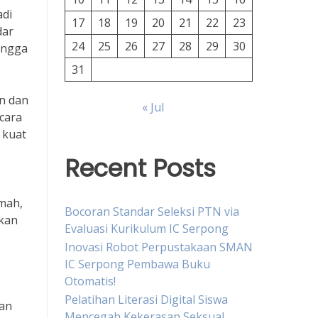
adi
17
18
19
20
21
22
23
dar
24
25
26
27
28
29
30
ingga
31
an dan
« Jul
cara
 kuat
Recent Posts
mah,
Bocoran Standar Seleksi PTN via
tkan
Evaluasi Kurikulum IC Serpong
Inovasi Robot Perpustakaan SMAN
IC Serpong Pembawa Buku
Otomatis!
Pelatihan Literasi Digital Siswa
aan
Mencegah Kekerasan Seksual