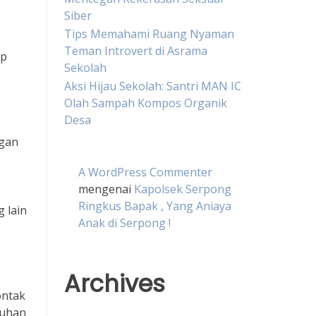
Siber
Tips Memahami Ruang Nyaman
Teman Introvert di Asrama
ap
Sekolah
Aksi Hijau Sekolah: Santri MAN IC
Olah Sampah Kompos Organik
Desa
ngan
A WordPress Commenter
mengenai
Kapolsek Serpong
Ringkus Bapak , Yang Aniaya
 lain
Anak di Serpong !
Archives
ontak
buhan