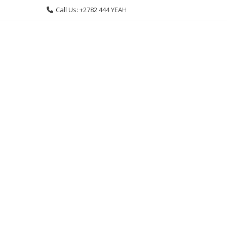
Skip
Call Us: +2782 444 YEAH
to
content