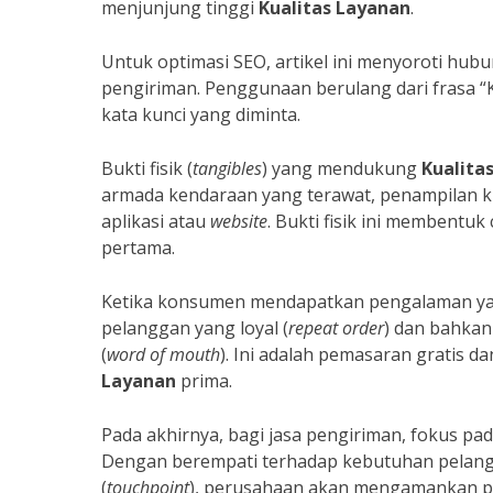
menjunjung tinggi
Kualitas Layanan
.
Untuk optimasi SEO, artikel ini menyoroti hu
pengiriman. Penggunaan berulang dari frasa “K
kata kunci yang diminta.
Bukti fisik (
tangibles
) yang mendukung
Kualita
armada kendaraan yang terawat, penampilan kur
aplikasi atau
website
. Bukti fisik ini membent
pertama.
Ketika konsumen mendapatkan pengalaman yang
pelanggan yang loyal (
repeat order
) dan bahkan
(
word of mouth
). Ini adalah pemasaran gratis da
Layanan
prima.
Pada akhirnya, bagi jasa pengiriman, fokus pa
Dengan berempati terhadap kebutuhan pelangga
(
touchpoint
), perusahaan akan mengamankan po