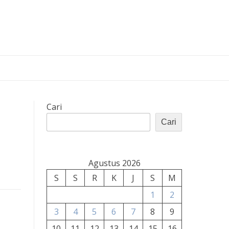
Cari
Cari
Agustus 2026
S
S
R
K
J
S
M
1
2
3
4
5
6
7
8
9
10
11
12
13
14
15
16