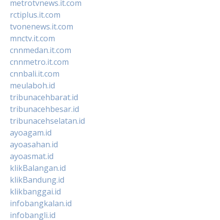
metrotvnews.it.com
rctiplus.it.com
tvonenews.it.com
mnctv.it.com
cnnmedan.it.com
cnnmetro.it.com
cnnbali.it.com
meulaboh.id
tribunacehbarat.id
tribunacehbesar.id
tribunacehselatan.id
ayoagam.id
ayoasahan.id
ayoasmat.id
klikBalangan.id
klikBandung.id
klikbanggai.id
infobangkalan.id
infobangli.id