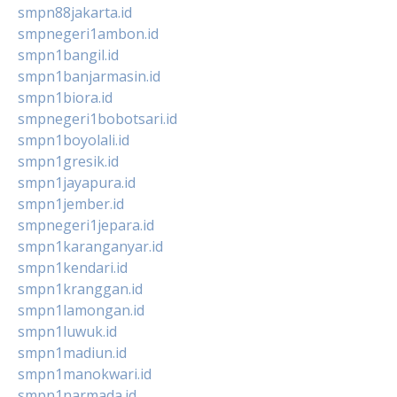
smpn88jakarta.id
smpnegeri1ambon.id
smpn1bangil.id
smpn1banjarmasin.id
smpn1biora.id
smpnegeri1bobotsari.id
smpn1boyolali.id
smpn1gresik.id
smpn1jayapura.id
smpn1jember.id
smpnegeri1jepara.id
smpn1karanganyar.id
smpn1kendari.id
smpn1kranggan.id
smpn1lamongan.id
smpn1luwuk.id
smpn1madiun.id
smpn1manokwari.id
smpn1narmada.id