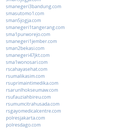
smanegeri3bandung.com
smasutomo1.com
sman5jogja.com
smanegeri1tangerang.com
sma1purworejo.com
smanegeri1jember.com
sman2bekasi.com
smanegeri47jkt.com
sma1wonosari.com
rscahayasehat.com
rsumalikasim.com
rsuprimaintimedika.com
rsarunlhokseumaw.com
rsufauziahbireu.com
rsumumcitrahusada.com
rsgayomedicalcentre.com
polresjakarta.com
polresdago.com