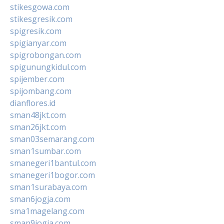
stikesgowa.com
stikesgresik.com
spigresik.com
spigianyar.com
spigrobongan.com
spigunungkidul.com
spijember.com
spijombang.com
dianflores.id
sman48jkt.com
sman26jkt.com
sman03semarang.com
sman1sumbar.com
smanegeri1bantul.com
smanegeri1bogor.com
sman1surabaya.com
sman6jogja.com
sma1magelang.com
sman9jogja.com