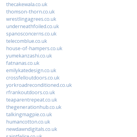
thecakewala.co.uk
thomson-thorn.co.uk
wrestlingagrees.co.uk
underneathfoiled.co.uk
spanosconcerns.co.uk
telecomblue.co.uk
house-of-hampers.co.uk
yumekanzashi.co.uk
fatnanas.co.uk
emilykatedesign.co.uk
crossfelloutdoors.co.uk
yorkroadreconditioned.co.uk
rfrankoutdoors.co.uk
teaparentrepeat.co.uk
thegenerationhub.co.uk
talkingmagpie.co.uk
humancotton.co.uk
newdawndigitals.co.uk
saintfelice.co.uk