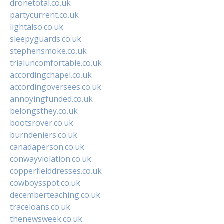
dronetotal.co.uk
partycurrent.co.uk
lightalso.co.uk
sleepyguards.co.uk
stephensmoke.co.uk
trialuncomfortable.co.uk
accordingchapel.co.uk
accordingoversees.co.uk
annoyingfunded.co.uk
belongsthey.co.uk
bootsrover.co.uk
burndeniers.co.uk
canadaperson.co.uk
conwayviolation.co.uk
copperfielddresses.co.uk
cowboysspot.co.uk
decemberteaching.co.uk
traceloans.co.uk
thenewsweek.co.uk