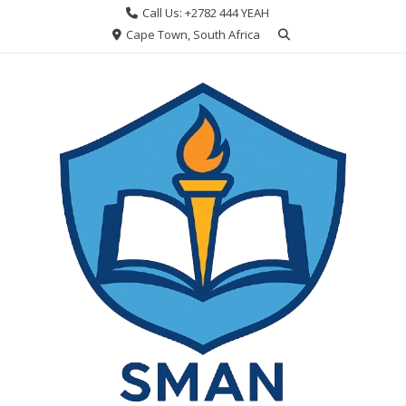
Skip
Call Us: +2782 444 YEAH
to
Cape Town, South Africa
content