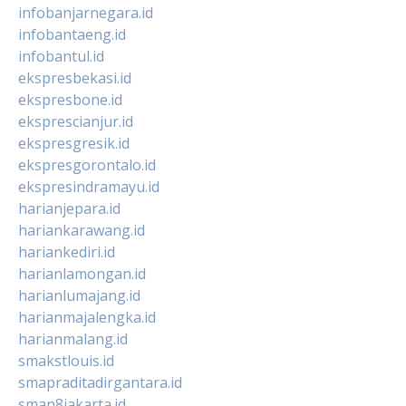
infobanjarnegara.id
infobantaeng.id
infobantul.id
ekspresbekasi.id
ekspresbone.id
eksprescianjur.id
ekspresgresik.id
ekspresgorontalo.id
ekspresindramayu.id
harianjepara.id
hariankarawang.id
hariankediri.id
harianlamongan.id
harianlumajang.id
harianmajalengka.id
harianmalang.id
smakstlouis.id
smapraditadirgantara.id
sman8jakarta.id