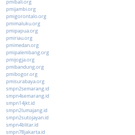
pmibali.org
pmijambi.org
pmigorontalo.org
pmimaluku.org
pmipapua.org
pmiriau.org
pmimedan.org
pmipalembang.org
pmijogja.org
pmibandung.org
pmibogor.org
pmisurabaya.org
smpn2semarang.id
smpn4semarang.id
smpn14jkt.id
smpn2lumajang.id
smpn2sutojayan.id
smpn4blitar.id
smpn78jakarta.id