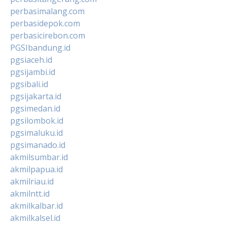
perbasimalang.com
perbasidepok.com
perbasicirebon.com
PGSIbandung.id
pgsiaceh.id
pgsijambi.id
pgsibali.id
pgsijakarta.id
pgsimedan.id
pgsilombok.id
pgsimaluku.id
pgsimanado.id
akmilsumbar.id
akmilpapua.id
akmilriau.id
akmilntt.id
akmilkalbar.id
akmilkalsel.id