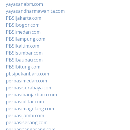
yayasanabm.com
yayasandharmawanita.com
PBSIjakarta.com
PBSIbogor.com
PBSImedan.com
PBSIlampung.com
PBSIkaltim.com
PBSIsumbar.com
PBSIbaubau.com
PBSIbitung.com
pbsipekanbaru.com
perbasimedan.com
perbasisurabaya.com
perbasibanjarbaru.com
perbasiblitar.com
perbasimagelang.com
perbasijambi.com
perbasiserang.com
perbasitangerang.com