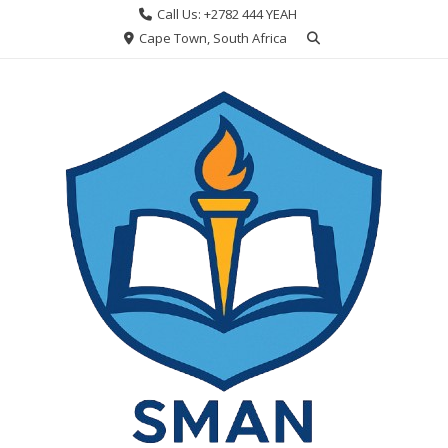
Skip
Call Us: +2782 444 YEAH
to
Cape Town, South Africa
content