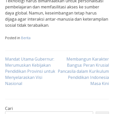
Teknologi harus dimanfaatkan untuk personalisasi
pembelajaran dan memfasilitasi akses ke sumber
daya global. Namun, keseimbangan tetap harus
dijaga agar interaksi antar-manusia dan keterampilan
sosial tidak terabaikan.
Posted in
Berita
Navigasi
Mandat Utama Gubernur:
Membangun Karakter
Merumuskan Kebijakan
Bangsa: Peran Krusial
Pendidikan Provinsi untuk
Pancasila dalam Kurikulum
pos
Menyelaraskan Visi
Pendidikan Indonesia
Nasional
Masa Kini
Cari