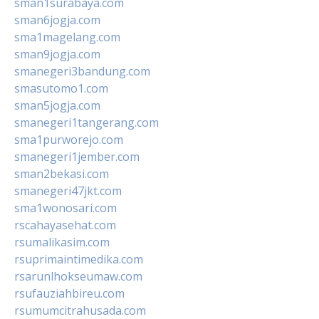
sman1surabaya.com
sman6jogja.com
sma1magelang.com
sman9jogja.com
smanegeri3bandung.com
smasutomo1.com
sman5jogja.com
smanegeri1tangerang.com
sma1purworejo.com
smanegeri1jember.com
sman2bekasi.com
smanegeri47jkt.com
sma1wonosari.com
rscahayasehat.com
rsumalikasim.com
rsuprimaintimedika.com
rsarunlhokseumaw.com
rsufauziahbireu.com
rsumumcitrahusada.com