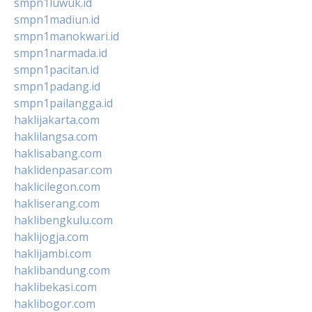
smpn1luwuk.id
smpn1madiun.id
smpn1manokwari.id
smpn1narmada.id
smpn1pacitan.id
smpn1padang.id
smpn1pailangga.id
haklijakarta.com
haklilangsa.com
haklisabang.com
haklidenpasar.com
haklicilegon.com
hakliserang.com
haklibengkulu.com
haklijogja.com
haklijambi.com
haklibandung.com
haklibekasi.com
haklibogor.com