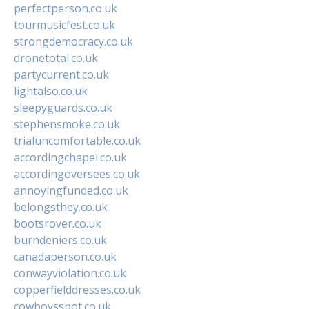
perfectperson.co.uk
tourmusicfest.co.uk
strongdemocracy.co.uk
dronetotal.co.uk
partycurrent.co.uk
lightalso.co.uk
sleepyguards.co.uk
stephensmoke.co.uk
trialuncomfortable.co.uk
accordingchapel.co.uk
accordingoversees.co.uk
annoyingfunded.co.uk
belongsthey.co.uk
bootsrover.co.uk
burndeniers.co.uk
canadaperson.co.uk
conwayviolation.co.uk
copperfielddresses.co.uk
cowboysspot.co.uk