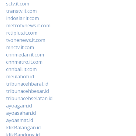
sctv.it.com
transtv.it.com
indosiar.it.com
metrotvnews.it.com
rctiplus.it.com
tvonenews.it.com
mnctv.it.com
cnnmedan.it.com
cnnmetro.it.com
cnnbali.it.com
meulaboh.id
tribunacehbarat.id
tribunacehbesar.id
tribunacehselatan.id
ayoagam.id
ayoasahan.id
ayoasmat.id
klikBalangan.id
klikBandung.id