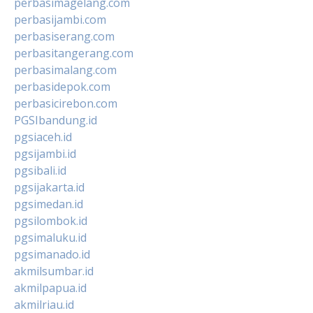
perbasimagelang.com
perbasijambi.com
perbasiserang.com
perbasitangerang.com
perbasimalang.com
perbasidepok.com
perbasicirebon.com
PGSIbandung.id
pgsiaceh.id
pgsijambi.id
pgsibali.id
pgsijakarta.id
pgsimedan.id
pgsilombok.id
pgsimaluku.id
pgsimanado.id
akmilsumbar.id
akmilpapua.id
akmilriau.id