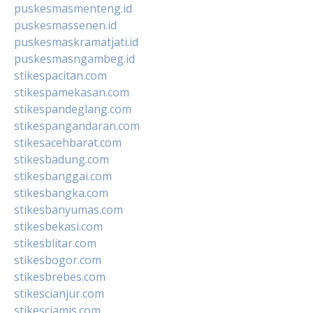
puskesmasmenteng.id
puskesmassenen.id
puskesmaskramatjati.id
puskesmasngambeg.id
stikespacitan.com
stikespamekasan.com
stikespandeglang.com
stikespangandaran.com
stikesacehbarat.com
stikesbadung.com
stikesbanggai.com
stikesbangka.com
stikesbanyumas.com
stikesbekasi.com
stikesblitar.com
stikesbogor.com
stikesbrebes.com
stikescianjur.com
stikesciamis.com