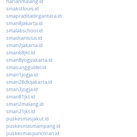
harianmalang.id
smakstlouis.id
smapraditadirgantara.id
sman8jakarta.id
smalabschool.id
smaskanisius.id
sman2jakarta.id
sman68jkt.id
sman8yogyakarta.id
smasungguldel.id
sman1jogja.id
sman28dkijakarta.id
sman3jogja.id
sman81jkt.id
sman2malang.id
sman21jkt.id
puskesmasjakut.id
puskesmasmampang.id
puskesmaspancoran.id