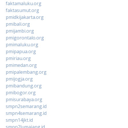
faktamaluku.org
faktasumut.org
pmidkijakarta.org
pmibali.org
pmijambi.org
pmigorontalo.org
pmimaluku.org
pmipapua.org
pmiriau.org
pmimedan.org
pmipalembang.org
pmijogja.org
pmibandung.org
pmibogor.org
pmisurabaya.org
smpn2semarang.id
smpn4semarang.id
smpn14jkt.id
smpn2lumajang.id