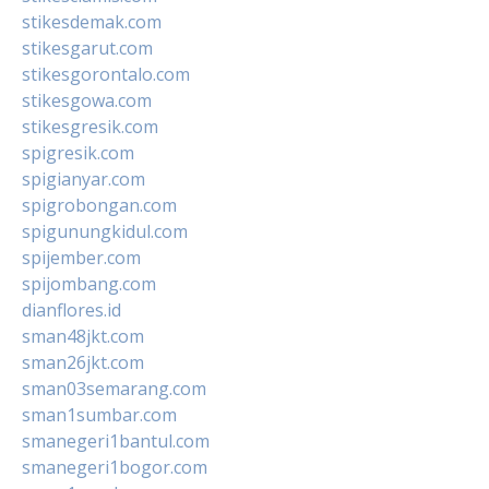
stikesdemak.com
stikesgarut.com
stikesgorontalo.com
stikesgowa.com
stikesgresik.com
spigresik.com
spigianyar.com
spigrobongan.com
spigunungkidul.com
spijember.com
spijombang.com
dianflores.id
sman48jkt.com
sman26jkt.com
sman03semarang.com
sman1sumbar.com
smanegeri1bantul.com
smanegeri1bogor.com