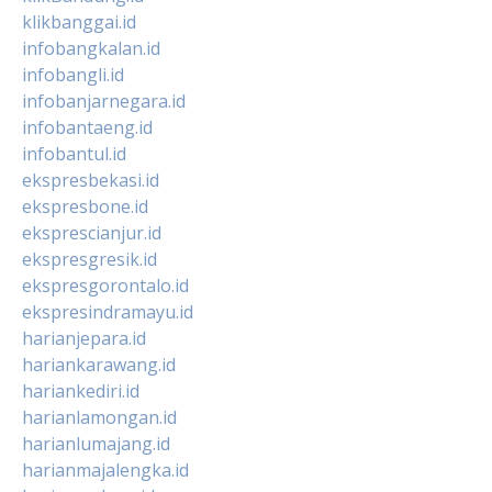
klikbanggai.id
infobangkalan.id
infobangli.id
infobanjarnegara.id
infobantaeng.id
infobantul.id
ekspresbekasi.id
ekspresbone.id
eksprescianjur.id
ekspresgresik.id
ekspresgorontalo.id
ekspresindramayu.id
harianjepara.id
hariankarawang.id
hariankediri.id
harianlamongan.id
harianlumajang.id
harianmajalengka.id