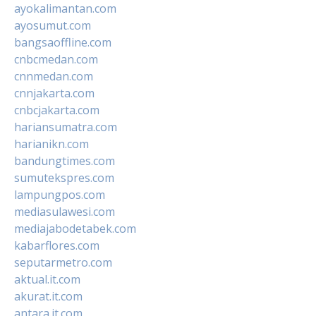
ayokalimantan.com
ayosumut.com
bangsaoffline.com
cnbcmedan.com
cnnmedan.com
cnnjakarta.com
cnbcjakarta.com
hariansumatra.com
harianikn.com
bandungtimes.com
sumutekspres.com
lampungpos.com
mediasulawesi.com
mediajabodetabek.com
kabarflores.com
seputarmetro.com
aktual.it.com
akurat.it.com
antara.it.com