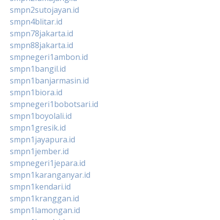
smpn2sutojayan.id
smpn4blitar.id
smpn78jakarta.id
smpn88jakarta.id
smpnegeri1ambon.id
smpn1bangil.id
smpn1banjarmasin.id
smpn1biora.id
smpnegeri1bobotsari.id
smpn1boyolali.id
smpn1gresik.id
smpn1jayapura.id
smpn1jember.id
smpnegeri1jepara.id
smpn1karanganyar.id
smpn1kendari.id
smpn1kranggan.id
smpn1lamongan.id