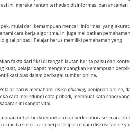
rasi ini, mereka rentan terhadap disinformasi dan ancaman
ek, mulai dari kemampuan mencari informasi yang akurat
ahami cara kerja algoritma. Ini juga melibatkan pemahama
k digital pribadi. Pelajar harus memiliki pemahaman yang
n fakta dari fiksi di tengah lautan berita palsu dan konte
g kuat, pelajar dapat mengembangkan kemampuan berpik
entifikasi bias dalam berbagai sumber online.
 Pelajar harus memahami risiko
phishing
, penipuan online, d
a cara melindungi data pribadi, membuat kata sandi yang
adaran ini sangat vital.
puan untuk berkomunikasi dan berkolaborasi secara efek
 di media sosial, cara berpartisipasi dalam diskusi online y