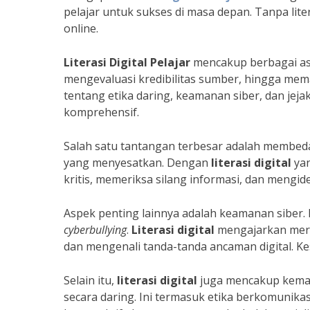
pelajar untuk sukses di masa depan. Tanpa lite
online.
Literasi Digital Pelajar
mencakup berbagai asp
mengevaluasi kredibilitas sumber, hingga mem
tentang etika daring, keamanan siber, dan jeja
komprehensif.
Salah satu tantangan terbesar adalah membedaka
yang menyesatkan. Dengan
literasi digital
yan
kritis, memeriksa silang informasi, dan mengid
Aspek penting lainnya adalah keamanan siber.
cyberbullying
.
Literasi digital
mengajarkan merek
dan mengenali tanda-tanda ancaman digital. Kes
Selain itu,
literasi digital
juga mencakup kemam
secara daring. Ini termasuk etika berkomunikasi