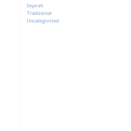
Sejarah
Tradisional
Uncategorized