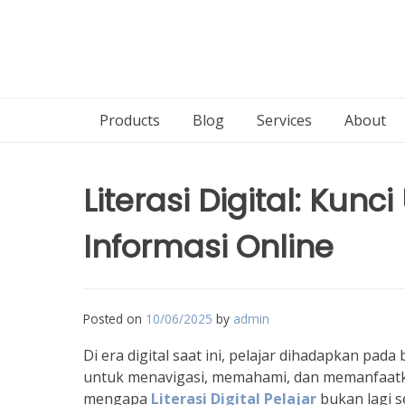
Products
Blog
Services
About
Literasi Digital: Ku
Informasi Online
Posted on
10/06/2025
by
admin
Di era digital saat ini, pelajar dihadapkan pa
untuk menavigasi, memahami, dan memanfaatkan 
mengapa
Literasi Digital Pelajar
bukan lagi s