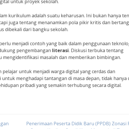
gital untuk proyek sekolah.
lam kurikulum adalah suatu keharusan. Ini bukan hanya te
api juga tentang menanamkan pola pikir kritis dan bertan
rus dibekali dari bangku sekolah.
a perlu menjadi contoh yang baik dalam penggunaan teknolo
endukung pengembangan
literasi
. Diskusi terbuka tentang
 mengidentifikasi masalah dan memberikan bimbingan.
elajar untuk menjadi warga digital yang cerdas dan
lai untuk menghadapi tantangan di masa depan, tidak hanya
ehidupan pribadi yang semakin terhubung secara digital.
ngan
Penerimaan Peserta Didik Baru (PPDB) Zonasi