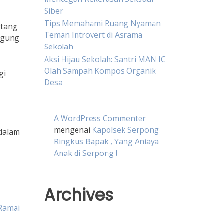
Siber
Tips Memahami Ruang Nyaman
ntang
Teman Introvert di Asrama
ggung
Sekolah
Aksi Hijau Sekolah: Santri MAN IC
Olah Sampah Kompos Organik
gi
Desa
A WordPress Commenter
mengenai
Kapolsek Serpong
 dalam
Ringkus Bapak , Yang Aniaya
Anak di Serpong !
Archives
 Ramai