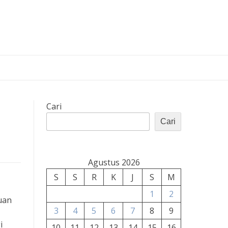
Cari
Cari
Agustus 2026
S
S
R
K
J
S
M
1
2
puan
3
4
5
6
7
8
9
i
10
11
12
13
14
15
16