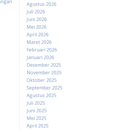
tangan
Agustus 2026
Juli 2026
Juni 2026
Mei 2026
April 2026
Maret 2026
Februari 2026
Januari 2026
Desember 2025
November 2025
Oktober 2025
September 2025
Agustus 2025
Juli 2025
Juni 2025
Mei 2025
April 2025