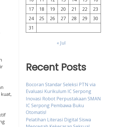
17
18
19
20
21
22
23
24
25
26
27
28
29
30
,
31
n
« Jul
n
Recent Posts
ir
Bocoran Standar Seleksi PTN via
an
Evaluasi Kurikulum IC Serpong
 kuat,
Inovasi Robot Perpustakaan SMAN
IC Serpong Pembawa Buku
Otomatis!
tif
Pelatihan Literasi Digital Siswa
ang
Mencegah Kekerasan Seksual