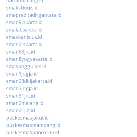
harianmalang.id
smakstlouis.id
smapraditadirgantara.id
sman8jakarta.id
smalabschool.id
smaskanisius.id
sman2jakarta.id
sman68jkt.id
sman8yogyakarta.id
smasungguldel.id
sman1jogja.id
sman28dkijakarta.id
sman3jogja.id
sman81jkt.id
sman2malang.id
sman21jkt.id
puskesmasjakut.id
puskesmasmampang.id
puskesmaspancoran.id