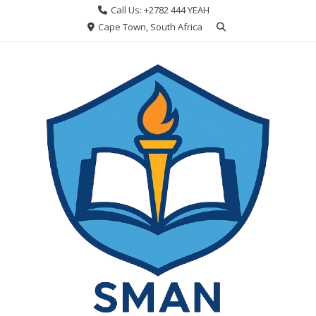
Skip
Call Us: +2782 444 YEAH
to
Cape Town, South Africa
content