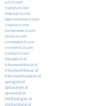
sctv.it.com
transtv.it.com
indosiar.it.com
metrotvnews.it.com
rctiplus.it.com
tvonenews.it.com
mnctv.it.com
cnnmedan.it.com
cnnmetro.it.com
cnnbali.it.com
meulaboh.id
tribunacehbarat.id
tribunacehbesar.id
tribunacehselatan.id
ayoagam.id
ayoasahan.id
ayoasmat.id
klikBalangan.id
klikBandung.id