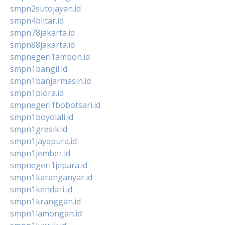
smpn2sutojayan.id
smpn4blitar.id
smpn78jakarta.id
smpn88jakarta.id
smpnegeri1ambon.id
smpn1bangil.id
smpn1banjarmasin.id
smpn1biora.id
smpnegeri1bobotsari.id
smpn1boyolali.id
smpn1gresik.id
smpn1jayapura.id
smpn1jember.id
smpnegeri1jepara.id
smpn1karanganyar.id
smpn1kendari.id
smpn1kranggan.id
smpn1lamongan.id