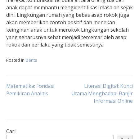
mereka. Komunikasi terbuka antara orang tua dan
anak dapat membantu mengidentifikasi masalah sejak
dini. Lingkungan rumah yang bebas asap rokok juga
akan memberikan contoh positif dan menekan
keinginan anak untuk merokok Lingkungan sekolah
yang seharusnya sehat menjadi tercemar oleh asap
rokok dan perilaku yang tidak semestinya.
Posted in
Berita
Navigasi
Matematika: Fondasi
Literasi Digital: Kunci
Pemikiran Analitis
Utama Menghadapi Banjir
Informasi Online
pos
Cari