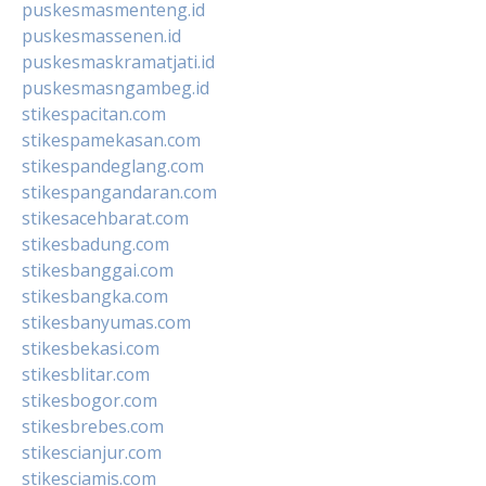
puskesmasmenteng.id
puskesmassenen.id
puskesmaskramatjati.id
puskesmasngambeg.id
stikespacitan.com
stikespamekasan.com
stikespandeglang.com
stikespangandaran.com
stikesacehbarat.com
stikesbadung.com
stikesbanggai.com
stikesbangka.com
stikesbanyumas.com
stikesbekasi.com
stikesblitar.com
stikesbogor.com
stikesbrebes.com
stikescianjur.com
stikesciamis.com