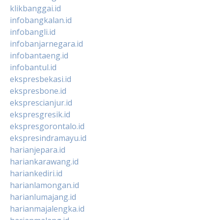
klikbanggai.id
infobangkalan.id
infobangli.id
infobanjarnegara.id
infobantaeng.id
infobantul.id
ekspresbekasi.id
ekspresbone.id
eksprescianjur.id
ekspresgresik.id
ekspresgorontalo.id
ekspresindramayu.id
harianjepara.id
hariankarawang.id
hariankediri.id
harianlamongan.id
harianlumajang.id
harianmajalengka.id