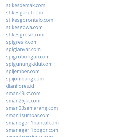
stikesdemak.com
stikesgarut.com
stikesgorontalo.com
stikesgowa.com
stikesgresik.com
spigresik.com
spigianyar.com
spigrobongan.com
spigunungkidul.com
spijember.com
spijombang.com
dianflores.id
sman48jkt.com
sman26jkt.com
sman03semarang.com
sman1sumbar.com
smanegeri1bantul.com
smanegeri1bogor.com