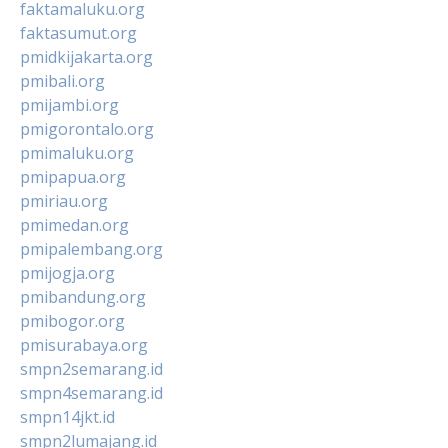
faktamaluku.org
faktasumut.org
pmidkijakarta.org
pmibali.org
pmijambi.org
pmigorontalo.org
pmimaluku.org
pmipapua.org
pmiriau.org
pmimedan.org
pmipalembang.org
pmijogja.org
pmibandung.org
pmibogor.org
pmisurabaya.org
smpn2semarang.id
smpn4semarang.id
smpn14jkt.id
smpn2lumajang.id