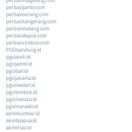
perbasimagelang.com
perbasijambi.com
perbasiserang.com
perbasitangerang.com
perbasimalang.com
perbasidepok.com
perbasicirebon.com
PGSIbandung.id
pgsiaceh.id
pgsijambi.id
pgsibali.id
pgsijakarta.id
pgsimedan.id
pgsilombok.id
pgsimaluku.id
pgsimanado.id
akmilsumbar.id
akmilpapua.id
akmilriau.id