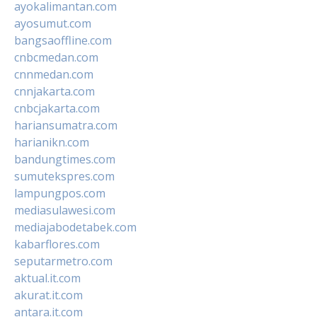
ayokalimantan.com
ayosumut.com
bangsaoffline.com
cnbcmedan.com
cnnmedan.com
cnnjakarta.com
cnbcjakarta.com
hariansumatra.com
harianikn.com
bandungtimes.com
sumutekspres.com
lampungpos.com
mediasulawesi.com
mediajabodetabek.com
kabarflores.com
seputarmetro.com
aktual.it.com
akurat.it.com
antara.it.com