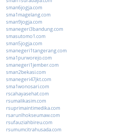
sman1surabaya.com
sman6jogja.com
sma1magelang.com
sman9jogja.com
smanegeri3bandung.com
smasutomo1.com
sman5jogja.com
smanegeri1tangerang.com
sma1purworejo.com
smanegeri1jember.com
sman2bekasi.com
smanegeri47jkt.com
sma1wonosari.com
rscahayasehat.com
rsumalikasim.com
rsuprimaintimedika.com
rsarunlhokseumaw.com
rsufauziahbireu.com
rsumumcitrahusada.com