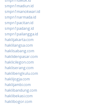
smpn1luwuk.id
smpn1madiun.id
smpn1manokwari.id
smpn1narmada.id
smpn1pacitan.id
smpn1padang.id
smpn1pailangga.id
haklijakarta.com
haklilangsa.com
haklisabang.com
haklidenpasar.com
haklicilegon.com
hakliserang.com
haklibengkulu.com
haklijogja.com
haklijambi.com
haklibandung.com
haklibekasi.com
haklibogor.com