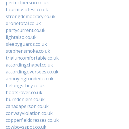
perfectperson.co.uk
tourmusicfest.co.uk
strongdemocracy.co.uk
dronetotal.co.uk
partycurrent.co.uk
lightalso.co.uk
sleepyguards.co.uk
stephensmoke.co.uk
trialuncomfortable.co.uk
accordingchapel.co.uk
accordingoversees.co.uk
annoyingfunded.co.uk
belongsthey.co.uk
bootsrover.co.uk
burndeniers.co.uk
canadaperson.co.uk
conwayviolation.co.uk
copperfielddresses.co.uk
cowboysspot.co.uk