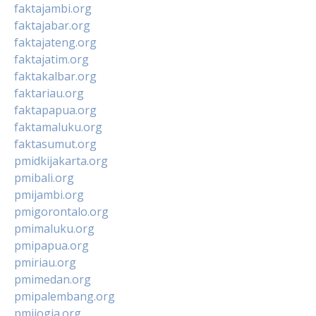
faktajambi.org
faktajabar.org
faktajateng.org
faktajatim.org
faktakalbar.org
faktariau.org
faktapapua.org
faktamaluku.org
faktasumut.org
pmidkijakarta.org
pmibali.org
pmijambi.org
pmigorontalo.org
pmimaluku.org
pmipapua.org
pmiriau.org
pmimedan.org
pmipalembang.org
pmijogja.org