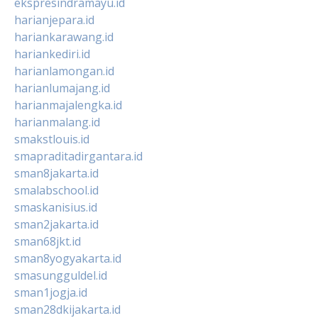
ekspresindramayu.id
harianjepara.id
hariankarawang.id
hariankediri.id
harianlamongan.id
harianlumajang.id
harianmajalengka.id
harianmalang.id
smakstlouis.id
smapraditadirgantara.id
sman8jakarta.id
smalabschool.id
smaskanisius.id
sman2jakarta.id
sman68jkt.id
sman8yogyakarta.id
smasungguldel.id
sman1jogja.id
sman28dkijakarta.id