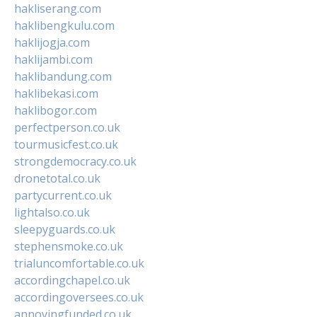
hakliserang.com
haklibengkulu.com
haklijogja.com
haklijambi.com
haklibandung.com
haklibekasi.com
haklibogor.com
perfectperson.co.uk
tourmusicfest.co.uk
strongdemocracy.co.uk
dronetotal.co.uk
partycurrent.co.uk
lightalso.co.uk
sleepyguards.co.uk
stephensmoke.co.uk
trialuncomfortable.co.uk
accordingchapel.co.uk
accordingoversees.co.uk
annoyingfunded.co.uk