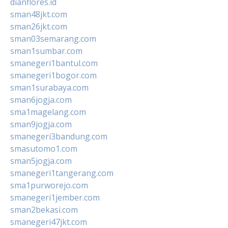
dianflores.id
sman48jkt.com
sman26jkt.com
sman03semarang.com
sman1sumbar.com
smanegeri1bantul.com
smanegeri1bogor.com
sman1surabaya.com
sman6jogja.com
sma1magelang.com
sman9jogja.com
smanegeri3bandung.com
smasutomo1.com
sman5jogja.com
smanegeri1tangerang.com
sma1purworejo.com
smanegeri1jember.com
sman2bekasi.com
smanegeri47jkt.com