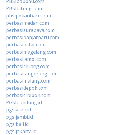
PBSIbaubau.com
PBSIbitung.com
pbsipekanbaru.com
perbasimedan.com
perbasisurabaya.com
perbasibanjarbaru.com
perbasiblitar.com
perbasimagelang.com
perbasijambi.com
perbasiserang.com
perbasitangerang.com
perbasimalang.com
perbasidepok.com
perbasicirebon.com
PGSIbandung.id
pgsiaceh.id
pgsijambi.id
pgsibali.id
pgsijakarta.id