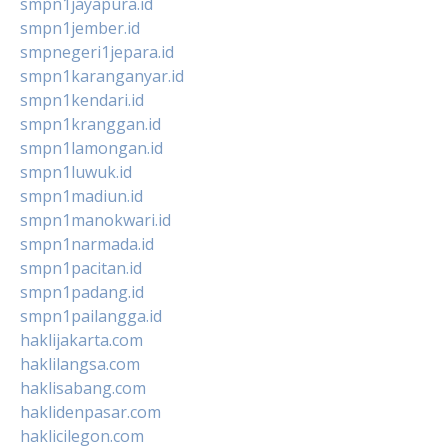
smpn1jayapura.id
smpn1jember.id
smpnegeri1jepara.id
smpn1karanganyar.id
smpn1kendari.id
smpn1kranggan.id
smpn1lamongan.id
smpn1luwuk.id
smpn1madiun.id
smpn1manokwari.id
smpn1narmada.id
smpn1pacitan.id
smpn1padang.id
smpn1pailangga.id
haklijakarta.com
haklilangsa.com
haklisabang.com
haklidenpasar.com
haklicilegon.com