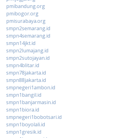
pmibandung.org
pmibogor.org
pmisurabaya.org
smpn2semarang.id
smpn4semarang.id
smpn14jkt.id
smpn2lumajang.id
smpn2sutojayan.id
smpn4blitar.id
smpn78jakarta.id
smpn88jakarta.id
smpnegeri1ambon.id
smpn1bangil.id
smpn1banjarmasin.id
smpn1biora.id
smpnegeri1bobotsari.id
smpn1boyolali.id
smpn1gresik.id