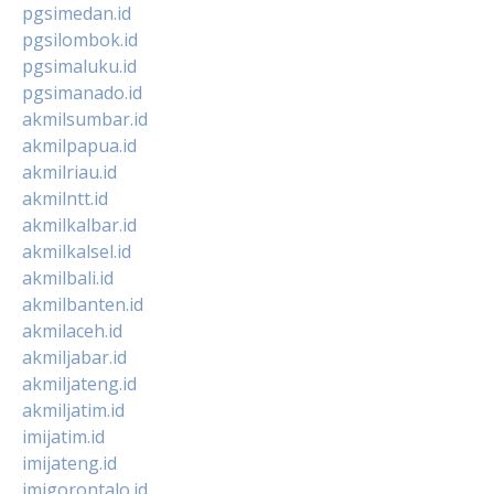
pgsimedan.id
pgsilombok.id
pgsimaluku.id
pgsimanado.id
akmilsumbar.id
akmilpapua.id
akmilriau.id
akmilntt.id
akmilkalbar.id
akmilkalsel.id
akmilbali.id
akmilbanten.id
akmilaceh.id
akmiljabar.id
akmiljateng.id
akmiljatim.id
imijatim.id
imijateng.id
imigorontalo.id