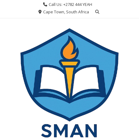
Skip
Call Us: +2782 444 YEAH
to
Cape Town, South Africa
content