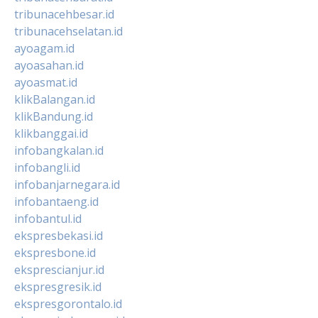
tribunacehbesar.id
tribunacehselatan.id
ayoagam.id
ayoasahan.id
ayoasmat.id
klikBalangan.id
klikBandung.id
klikbanggai.id
infobangkalan.id
infobangli.id
infobanjarnegara.id
infobantaeng.id
infobantul.id
ekspresbekasi.id
ekspresbone.id
eksprescianjur.id
ekspresgresik.id
ekspresgorontalo.id