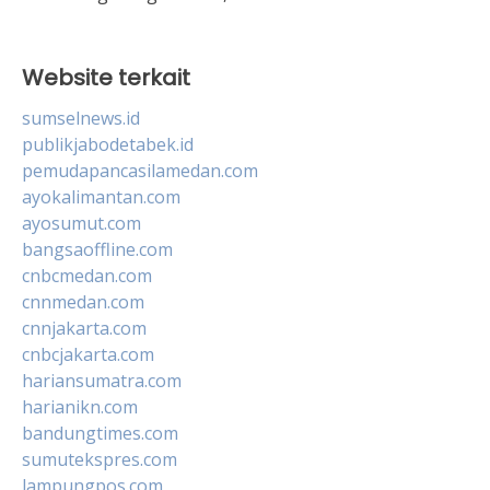
Website terkait
sumselnews.id
publikjabodetabek.id
pemudapancasilamedan.com
ayokalimantan.com
ayosumut.com
bangsaoffline.com
cnbcmedan.com
cnnmedan.com
cnnjakarta.com
cnbcjakarta.com
hariansumatra.com
harianikn.com
bandungtimes.com
sumutekspres.com
lampungpos.com