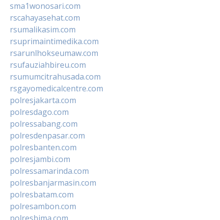
sma1wonosari.com
rscahayasehat.com
rsumalikasim.com
rsuprimaintimedika.com
rsarunlhokseumaw.com
rsufauziahbireu.com
rsumumcitrahusada.com
rsgayomedicalcentre.com
polresjakarta.com
polresdago.com
polressabang.com
polresdenpasar.com
polresbanten.com
polresjambi.com
polressamarinda.com
polresbanjarmasin.com
polresbatam.com
polresambon.com
polresbima.com