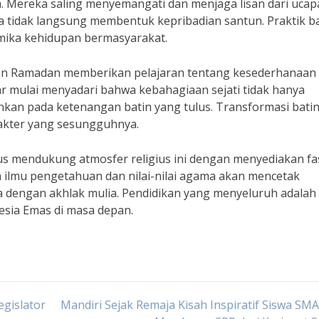
. Mereka saling menyemangati dan menjaga lisan dari ucap
 tidak langsung membentuk kepribadian santun. Praktik bai
mika kehidupan bermasyarakat.
lan Ramadan memberikan pelajaran tentang kesederhanaan
jar mulai menyadari bahwa kebahagiaan sejati tidak hanya
kan pada ketenangan batin yang tulus. Transformasi batin 
rakter yang sesungguhnya.
s mendukung atmosfer religius ini dengan menyediakan fas
a ilmu pengetahuan dan nilai-nilai agama akan mencetak
dengan akhlak mulia. Pendidikan yang menyeluruh adalah 
esia Emas di masa depan.
egislator
Mandiri Sejak Remaja Kisah Inspiratif Siswa SM