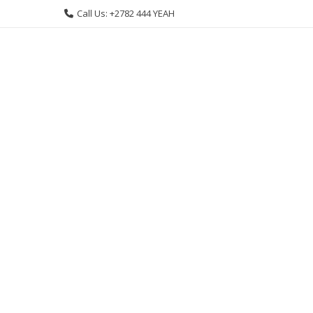
Skip
Call Us: +2782 444 YEAH
to
content