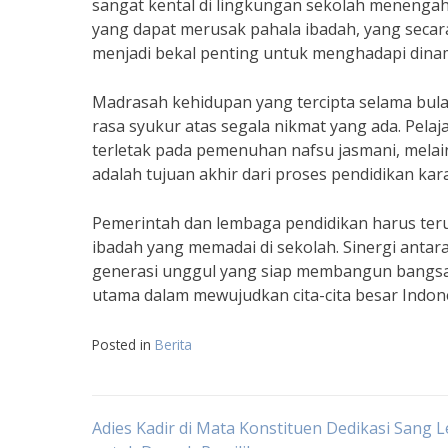
sangat kental di lingkungan sekolah menengah
yang dapat merusak pahala ibadah, yang secara
menjadi bekal penting untuk menghadapi dina
Madrasah kehidupan yang tercipta selama bu
rasa syukur atas segala nikmat yang ada. Pela
terletak pada pemenuhan nafsu jasmani, melain
adalah tujuan akhir dari proses pendidikan ka
Pemerintah dan lembaga pendidikan harus teru
ibadah yang memadai di sekolah. Sinergi antar
generasi unggul yang siap membangun bangsa 
utama dalam mewujudkan cita-cita besar Indon
Posted in
Berita
Navigasi
Adies Kadir di Mata Konstituen Dedikasi Sang L