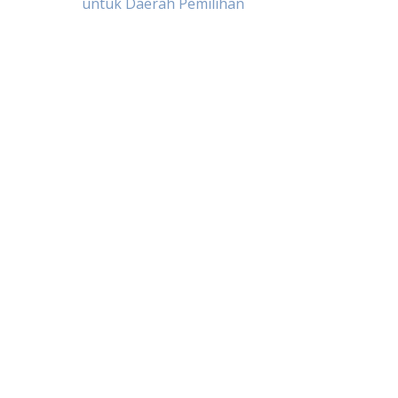
untuk Daerah Pemilihan
pos