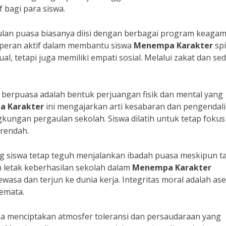
 bagi para siswa.
bulan puasa biasanya diisi dengan berbagai program keaga
erperan aktif dalam membantu siswa
Menempa Karakter
spi
al, tetapi juga memiliki empati sosial. Melalui zakat dan se
si berpuasa adalah bentuk perjuangan fisik dan mental yang
 Karakter
ini mengajarkan arti kesabaran dan pengendal
gkungan pergaulan sekolah. Siswa dilatih untuk tetap fokus
erendah.
ng siswa tetap teguh menjalankan ibadah puasa meskipun t
 letak keberhasilan sekolah dalam
Menempa Karakter
asa dan terjun ke dunia kerja. Integritas moral adalah ase
semata.
ga menciptakan atmosfer toleransi dan persaudaraan yang