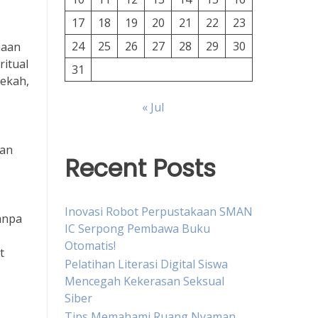
17
18
19
20
21
22
23
24
25
26
27
28
29
30
maan
ritual
31
dekah,
« Jul
ian
Recent Posts
Inovasi Robot Perpustakaan SMAN
anpa
IC Serpong Pembawa Buku
Otomatis!
t
Pelatihan Literasi Digital Siswa
Mencegah Kekerasan Seksual
Siber
Tips Memahami Ruang Nyaman