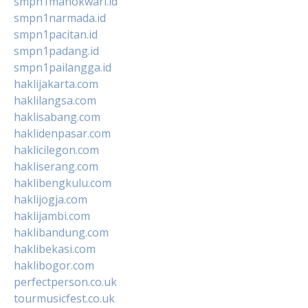
smpn1manokwari.id
smpn1narmada.id
smpn1pacitan.id
smpn1padang.id
smpn1pailangga.id
haklijakarta.com
haklilangsa.com
haklisabang.com
haklidenpasar.com
haklicilegon.com
hakliserang.com
haklibengkulu.com
haklijogja.com
haklijambi.com
haklibandung.com
haklibekasi.com
haklibogor.com
perfectperson.co.uk
tourmusicfest.co.uk