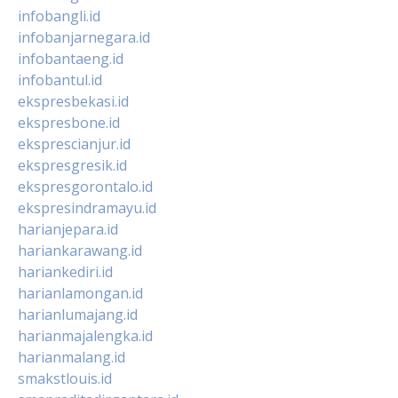
infobangli.id
infobanjarnegara.id
infobantaeng.id
infobantul.id
ekspresbekasi.id
ekspresbone.id
eksprescianjur.id
ekspresgresik.id
ekspresgorontalo.id
ekspresindramayu.id
harianjepara.id
hariankarawang.id
hariankediri.id
harianlamongan.id
harianlumajang.id
harianmajalengka.id
harianmalang.id
smakstlouis.id