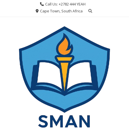
Skip
Call Us: +2782 444 YEAH
to
Cape Town, South Africa
content