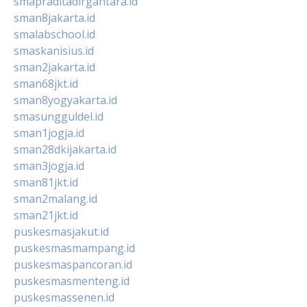
smapraditadirgantara.id
sman8jakarta.id
smalabschool.id
smaskanisius.id
sman2jakarta.id
sman68jkt.id
sman8yogyakarta.id
smasungguldel.id
sman1jogja.id
sman28dkijakarta.id
sman3jogja.id
sman81jkt.id
sman2malang.id
sman21jkt.id
puskesmasjakut.id
puskesmasmampang.id
puskesmaspancoran.id
puskesmasmenteng.id
puskesmassenen.id