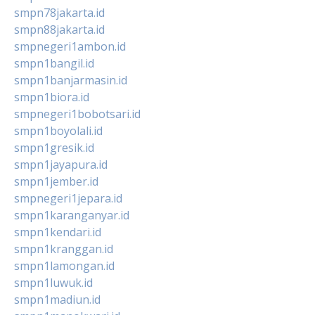
smpn78jakarta.id
smpn88jakarta.id
smpnegeri1ambon.id
smpn1bangil.id
smpn1banjarmasin.id
smpn1biora.id
smpnegeri1bobotsari.id
smpn1boyolali.id
smpn1gresik.id
smpn1jayapura.id
smpn1jember.id
smpnegeri1jepara.id
smpn1karanganyar.id
smpn1kendari.id
smpn1kranggan.id
smpn1lamongan.id
smpn1luwuk.id
smpn1madiun.id