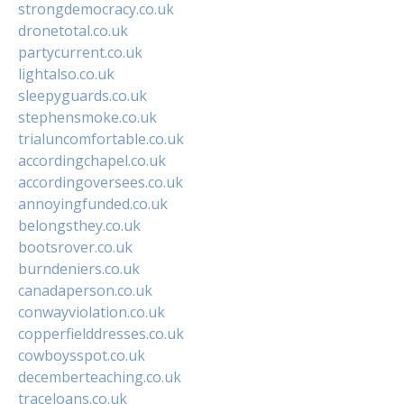
strongdemocracy.co.uk
dronetotal.co.uk
partycurrent.co.uk
lightalso.co.uk
sleepyguards.co.uk
stephensmoke.co.uk
trialuncomfortable.co.uk
accordingchapel.co.uk
accordingoversees.co.uk
annoyingfunded.co.uk
belongsthey.co.uk
bootsrover.co.uk
burndeniers.co.uk
canadaperson.co.uk
conwayviolation.co.uk
copperfielddresses.co.uk
cowboysspot.co.uk
decemberteaching.co.uk
traceloans.co.uk