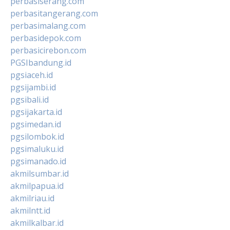
perbasiserang.com
perbasitangerang.com
perbasimalang.com
perbasidepok.com
perbasicirebon.com
PGSIbandung.id
pgsiaceh.id
pgsijambi.id
pgsibali.id
pgsijakarta.id
pgsimedan.id
pgsilombok.id
pgsimaluku.id
pgsimanado.id
akmilsumbar.id
akmilpapua.id
akmilriau.id
akmilntt.id
akmilkalbar.id