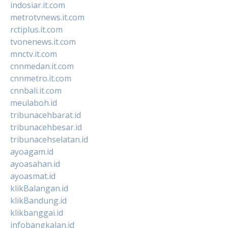
indosiar.it.com
metrotvnews.it.com
rctiplus.it.com
tvonenews.it.com
mnctv.it.com
cnnmedan.it.com
cnnmetro.it.com
cnnbali.it.com
meulaboh.id
tribunacehbarat.id
tribunacehbesar.id
tribunacehselatan.id
ayoagam.id
ayoasahan.id
ayoasmat.id
klikBalangan.id
klikBandung.id
klikbanggai.id
infobangkalan.id