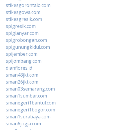
stikesgorontalo.com
stikesgowa.com
stikesgresik.com
spigresik.com
spigianyar.com
spigrobongan.com
spigunungkidul.com
spijember.com
spijombang.com
dianflores.id
sman48jkt.com
sman26jkt.com
sman03semarang.com
sman1sumbar.com
smanegeri1bantul.com
smanegeri1bogor.com
sman1surabaya.com
sman6jogja.com