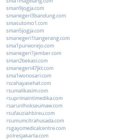
sma1magelang.com
sman9jogja.com
smanegeri3bandung.com
smasutomo1.com
sman5jogja.com
smanegeri1tangerang.com
sma1purworejo.com
smanegeri1jember.com
sman2bekasi.com
smanegeri47jkt.com
sma1wonosari.com
rscahayasehat.com
rsumalikasim.com
rsuprimaintimedika.com
rsarunlhokseumaw.com
rsufauziahbireu.com
rsumumcitrahusada.com
rsgayomedicalcentre.com
polresjakarta.com