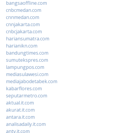
bangsaoffline.com
cnbcmedan.com
cnnmedan.com
cnnjakarta.com
cnbcjakarta.com
hariansumatra.com
harianikn.com
bandungtimes.com
sumutekspres.com
lampungpos.com
mediasulawesi.com
mediajabodetabek.com
kabarflores.com
seputarmetro.com
aktual.it.com
akurat.it.com
antara.it.com
analisadaily.it.com
antv.it.com