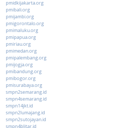
pmidkijakarta.org
pmibali.org
pmijambi.org
pmigorontalo.org
pmimaluku.org
pmipapua.org
pmiriau.org
pmimedan.org
pmipalembang.org
pmijogja.org
pmibandung.org
pmibogor.org
pmisurabaya.org
smpn2semarang.id
smpn4semarang.id
smpn14jkt.id
smpn2lumajang.id
smpn2sutojayan.id
smpn4blitar.id