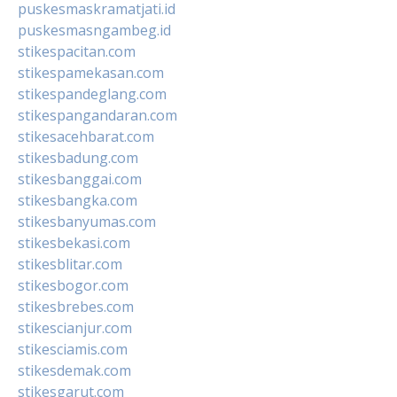
puskesmaskramatjati.id
puskesmasngambeg.id
stikespacitan.com
stikespamekasan.com
stikespandeglang.com
stikespangandaran.com
stikesacehbarat.com
stikesbadung.com
stikesbanggai.com
stikesbangka.com
stikesbanyumas.com
stikesbekasi.com
stikesblitar.com
stikesbogor.com
stikesbrebes.com
stikescianjur.com
stikesciamis.com
stikesdemak.com
stikesgarut.com