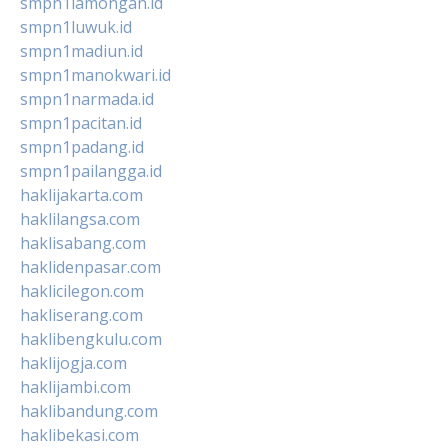
smpn1lamongan.id
smpn1luwuk.id
smpn1madiun.id
smpn1manokwari.id
smpn1narmada.id
smpn1pacitan.id
smpn1padang.id
smpn1pailangga.id
haklijakarta.com
haklilangsa.com
haklisabang.com
haklidenpasar.com
haklicilegon.com
hakliserang.com
haklibengkulu.com
haklijogja.com
haklijambi.com
haklibandung.com
haklibekasi.com