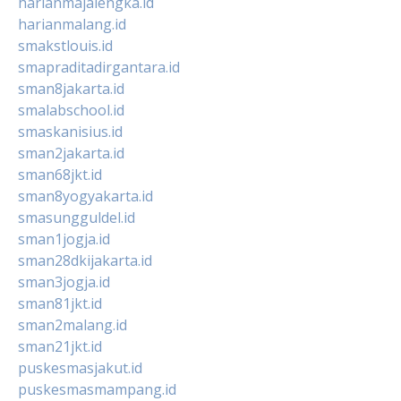
harianmajalengka.id
harianmalang.id
smakstlouis.id
smapraditadirgantara.id
sman8jakarta.id
smalabschool.id
smaskanisius.id
sman2jakarta.id
sman68jkt.id
sman8yogyakarta.id
smasungguldel.id
sman1jogja.id
sman28dkijakarta.id
sman3jogja.id
sman81jkt.id
sman2malang.id
sman21jkt.id
puskesmasjakut.id
puskesmasmampang.id