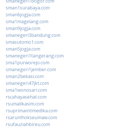
smanegeri1bogor.com
sman1surabaya.com
sman6jogja.com
sma1magelang.com
sman9jogja.com
smanegeri3bandung.com
smasutomo1.com
sman5jogja.com
smanegeri1tangerang.com
sma1purworejo.com
smanegeri1jember.com
sman2bekasi.com
smanegeri47jkt.com
sma1wonosari.com
rscahayasehat.com
rsumalikasim.com
rsuprimaintimedika.com
rsarunlhokseumaw.com
rsufauziahbireu.com