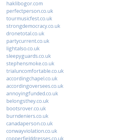
haklibogor.com
perfectperson.co.uk
tourmusicfest.co.uk
strongdemocracy.co.uk
dronetotal.co.uk
partycurrent.co.uk
lightalso.co.uk
sleepyguards.co.uk
stephensmoke.co.uk
trialuncomfortable.co.uk
accordingchapel.co.uk
accordingoversees.co.uk
annoyingfunded.co.uk
belongsthey.co.uk
bootsrover.co.uk
burndeniers.co.uk
canadaperson.co.uk
conwayviolation.co.uk
copperfielddresses.co.uk