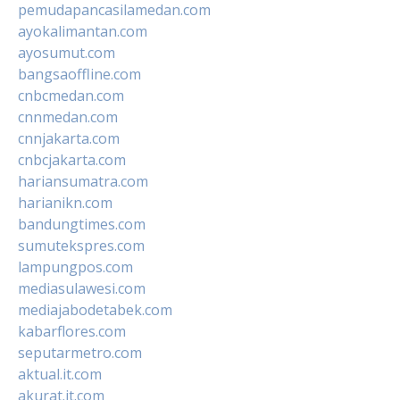
pemudapancasilamedan.com
ayokalimantan.com
ayosumut.com
bangsaoffline.com
cnbcmedan.com
cnnmedan.com
cnnjakarta.com
cnbcjakarta.com
hariansumatra.com
harianikn.com
bandungtimes.com
sumutekspres.com
lampungpos.com
mediasulawesi.com
mediajabodetabek.com
kabarflores.com
seputarmetro.com
aktual.it.com
akurat.it.com