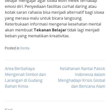
belajar mengajar agar siswa lebih melek terhadap
emosi diri. Penyediaan fasilitas curhat daring atau
kotak saran rahasia bisa menjadi alternatif bagi siswa
yang merasa malu untuk bicara langsung.
Keterbukaan informasi mengenai kesehatan mental
akan membuat
Tekanan Belajar
tidak lagi menjadi
beban yang mematikan kreativitas.
Posted in
Berita
Navigasi
Area Berbahaya
Ketahanan Rantai Pasok
Mengenali Simbol dan
Indonesia dalam
Larangan di Gudang
Menghadapi Krisis Global
pos
Bahan Kimia
dan Bencana Alam