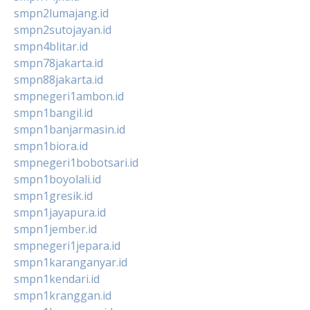
smpn2lumajang.id
smpn2sutojayan.id
smpn4blitar.id
smpn78jakarta.id
smpn88jakarta.id
smpnegeri1ambon.id
smpn1bangil.id
smpn1banjarmasin.id
smpn1biora.id
smpnegeri1bobotsari.id
smpn1boyolali.id
smpn1gresik.id
smpn1jayapura.id
smpn1jember.id
smpnegeri1jepara.id
smpn1karanganyar.id
smpn1kendari.id
smpn1kranggan.id