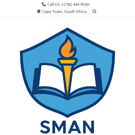
Skip
Call Us: +2782 444 YEAH
to
Cape Town, South Africa
content