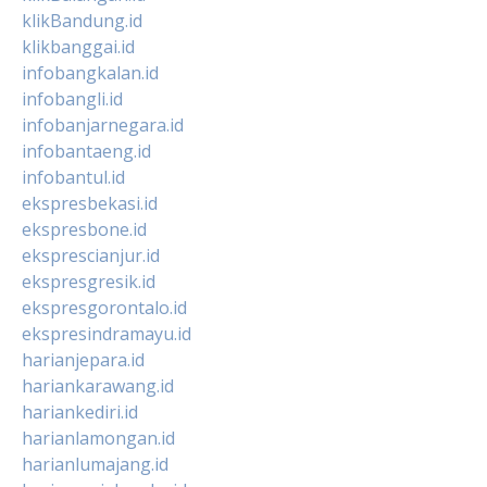
klikBandung.id
klikbanggai.id
infobangkalan.id
infobangli.id
infobanjarnegara.id
infobantaeng.id
infobantul.id
ekspresbekasi.id
ekspresbone.id
eksprescianjur.id
ekspresgresik.id
ekspresgorontalo.id
ekspresindramayu.id
harianjepara.id
hariankarawang.id
hariankediri.id
harianlamongan.id
harianlumajang.id