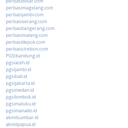
perbasiblitar.com
perbasimagelang.com
perbasijambi.com
perbasiserang.com
perbasitangerang.com
perbasimalang.com
perbasidepok.com
perbasicirebon.com
PGSIbandung.id
pgsiaceh.id
pgsijambi.id
pgsibali.id
pgsijakarta.id
pgsimedan.id
pgsilombok.id
pgsimaluku.id
pgsimanado.id
akmilsumbar.id
akmilpapua.id