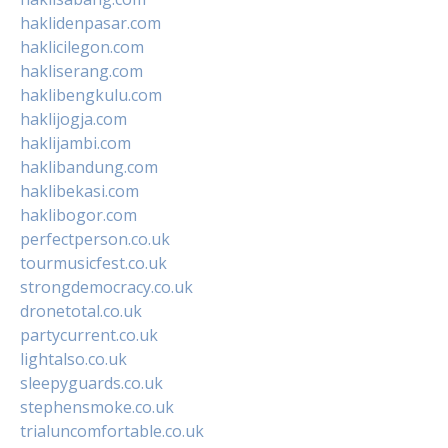
haklidenpasar.com
haklicilegon.com
hakliserang.com
haklibengkulu.com
haklijogja.com
haklijambi.com
haklibandung.com
haklibekasi.com
haklibogor.com
perfectperson.co.uk
tourmusicfest.co.uk
strongdemocracy.co.uk
dronetotal.co.uk
partycurrent.co.uk
lightalso.co.uk
sleepyguards.co.uk
stephensmoke.co.uk
trialuncomfortable.co.uk