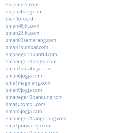
spijember.com
spijombang.com
dianflores.id
sman48jkt.com
sman26jkt.com
sman03semarang.com
sman1sumbar.com
smanegeri1bantul.com
smanegeri1bogor.com
sman1surabaya.com
sman6jogja.com
sma1magelang.com
sman9jogja.com
smanegeri3bandung.com
smasutomo1.com
sman5jogja.com
smanegeri1tangerang.com
sma1purworejo.com
smanegeri1jember.com