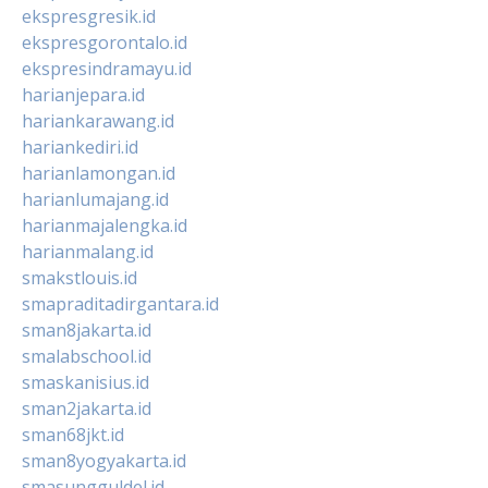
ekspresgresik.id
ekspresgorontalo.id
ekspresindramayu.id
harianjepara.id
hariankarawang.id
hariankediri.id
harianlamongan.id
harianlumajang.id
harianmajalengka.id
harianmalang.id
smakstlouis.id
smapraditadirgantara.id
sman8jakarta.id
smalabschool.id
smaskanisius.id
sman2jakarta.id
sman68jkt.id
sman8yogyakarta.id
smasungguldel.id