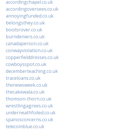
accordingchapel.co.uk
accordingoversees.co.uk
annoyingfunded.co.uk
belongsthey.co.uk
bootsrover.co.uk
burndeniers.co.uk
canadaperson.co.uk
conwayviolation.co.uk
copperfielddresses.co.uk
cowboysspot.co.uk
decemberteaching.co.uk
traceloans.co.uk
thenewsweek.co.uk
thecakewala.co.uk
thomson-thorn.co.uk
wrestlingagrees.co.uk
underneathfoiled.co.uk
spanosconcerns.co.uk
telecomblue.co.uk