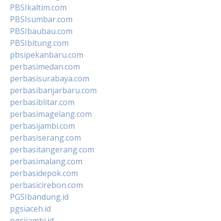
PBSIkaltim.com
PBSIsumbar.com
PBSIbaubau.com
PBSIbitung.com
pbsipekanbaru.com
perbasimedan.com
perbasisurabaya.com
perbasibanjarbaru.com
perbasiblitar.com
perbasimagelang.com
perbasijambi.com
perbasiserang.com
perbasitangerang.com
perbasimalang.com
perbasidepok.com
perbasicirebon.com
PGSIbandung.id
pgsiaceh.id
pgsijambi.id