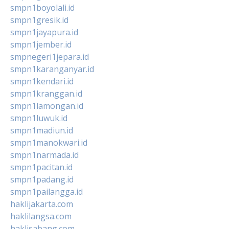
smpn1boyolali.id
smpn1gresik.id
smpn1jayapura.id
smpn1jember.id
smpnegeri1jepara.id
smpn1karanganyar.id
smpn1kendari.id
smpn1kranggan.id
smpn1lamongan.id
smpn1luwuk.id
smpn1madiun.id
smpn1manokwari.id
smpn1narmada.id
smpn1pacitan.id
smpn1padang.id
smpn1pailangga.id
haklijakarta.com
haklilangsa.com
haklisabang.com