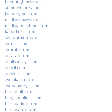
bandungtimes.com
sumutekspres.com
lampungpos.com
mediasulawesi.com
mediajabodetabek.com
kabarflores.com
seputarmetro.com
aktual.it.com
akurat.it.com
antara.it.com
analisadaily.it.com
antv.it.com
antvklik.it.com
ayojakarta.it.com
ayobandung.it.com
beritabali.it.com
bangsaonline.it.com
beritajatim.it.com
beritasatu.it.com