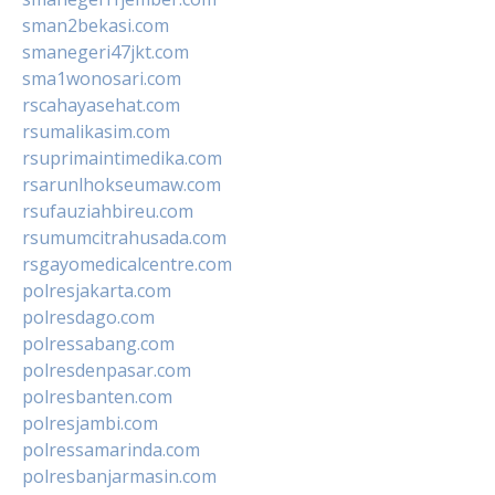
sman2bekasi.com
smanegeri47jkt.com
sma1wonosari.com
rscahayasehat.com
rsumalikasim.com
rsuprimaintimedika.com
rsarunlhokseumaw.com
rsufauziahbireu.com
rsumumcitrahusada.com
rsgayomedicalcentre.com
polresjakarta.com
polresdago.com
polressabang.com
polresdenpasar.com
polresbanten.com
polresjambi.com
polressamarinda.com
polresbanjarmasin.com