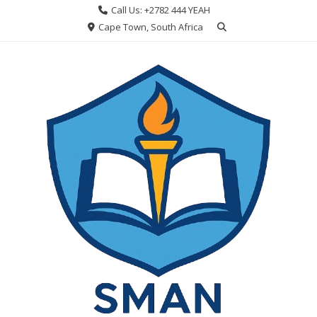
Skip
Call Us: +2782 444 YEAH
to
Cape Town, South Africa
content