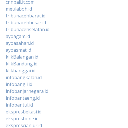
cnnbali.it.com
meulaboh.id
tribunacehbarat.id
tribunacehbesar.id
tribunacehselatan.id
ayoagam.id
ayoasahan.id
ayoasmat.id
klikBalangan.id
klikBandung.id
klikbanggai.id
infobangkalan.id
infobangli.id
infobanjarnegara.id
infobantaeng.id
infobantul.id
ekspresbekasi.id
ekspresbone.id
eksprescianjur.id