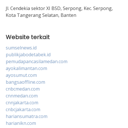
Jl. Cendekia sektor XI BSD, Serpong, Kec. Serpong,
Kota Tangerang Selatan, Banten
Website terkait
sumselnews.id
publikjabodetabek.id
pemudapancasilamedan.com
ayokalimantan.com
ayosumut.com
bangsaoffline.com
cnbcmedan.com
cnnmedan.com
cnnjakarta.com
cnbcjakarta.com
hariansumatra.com
harianikn.com