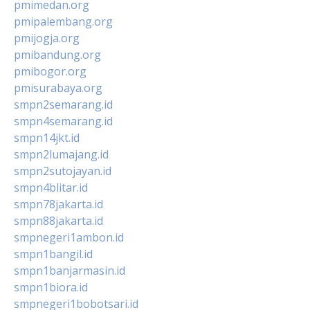
pmimedan.org
pmipalembang.org
pmijogja.org
pmibandung.org
pmibogor.org
pmisurabaya.org
smpn2semarang.id
smpn4semarang.id
smpn14jkt.id
smpn2lumajang.id
smpn2sutojayan.id
smpn4blitar.id
smpn78jakarta.id
smpn88jakarta.id
smpnegeri1ambon.id
smpn1bangil.id
smpn1banjarmasin.id
smpn1biora.id
smpnegeri1bobotsari.id