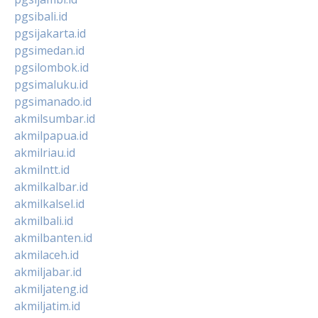
pgsibali.id
pgsijakarta.id
pgsimedan.id
pgsilombok.id
pgsimaluku.id
pgsimanado.id
akmilsumbar.id
akmilpapua.id
akmilriau.id
akmilntt.id
akmilkalbar.id
akmilkalsel.id
akmilbali.id
akmilbanten.id
akmilaceh.id
akmiljabar.id
akmiljateng.id
akmiljatim.id