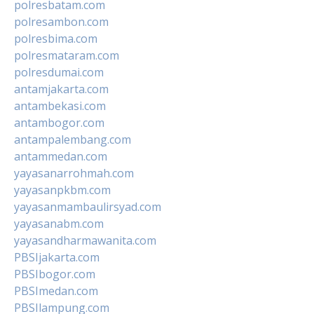
polresbatam.com
polresambon.com
polresbima.com
polresmataram.com
polresdumai.com
antamjakarta.com
antambekasi.com
antambogor.com
antampalembang.com
antammedan.com
yayasanarrohmah.com
yayasanpkbm.com
yayasanmambaulirsyad.com
yayasanabm.com
yayasandharmawanita.com
PBSIjakarta.com
PBSIbogor.com
PBSImedan.com
PBSIlampung.com