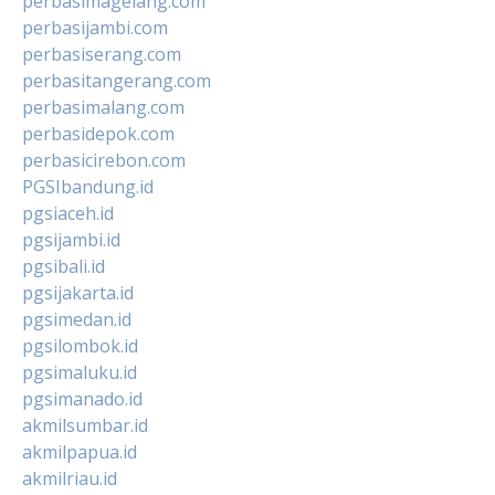
perbasimagelang.com
perbasijambi.com
perbasiserang.com
perbasitangerang.com
perbasimalang.com
perbasidepok.com
perbasicirebon.com
PGSIbandung.id
pgsiaceh.id
pgsijambi.id
pgsibali.id
pgsijakarta.id
pgsimedan.id
pgsilombok.id
pgsimaluku.id
pgsimanado.id
akmilsumbar.id
akmilpapua.id
akmilriau.id