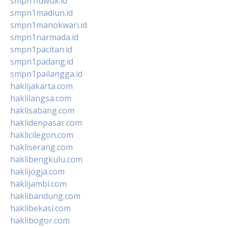
smpn1luwuk.id
smpn1madiun.id
smpn1manokwari.id
smpn1narmada.id
smpn1pacitan.id
smpn1padang.id
smpn1pailangga.id
haklijakarta.com
haklilangsa.com
haklisabang.com
haklidenpasar.com
haklicilegon.com
hakliserang.com
haklibengkulu.com
haklijogja.com
haklijambi.com
haklibandung.com
haklibekasi.com
haklibogor.com