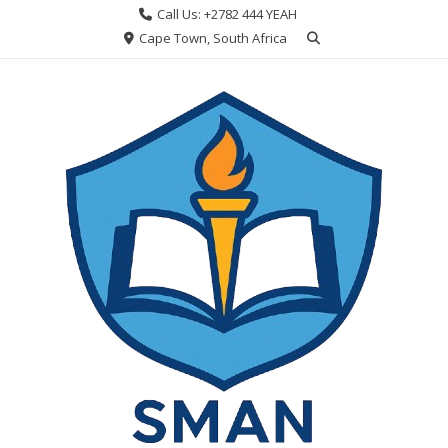
Skip
Call Us: +2782 444 YEAH
to
Cape Town, South Africa
content