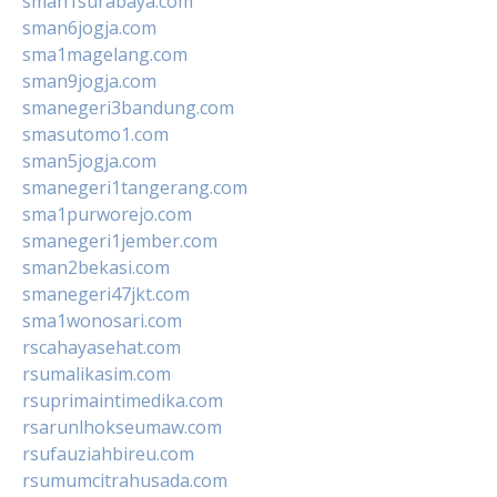
sman1surabaya.com
sman6jogja.com
sma1magelang.com
sman9jogja.com
smanegeri3bandung.com
smasutomo1.com
sman5jogja.com
smanegeri1tangerang.com
sma1purworejo.com
smanegeri1jember.com
sman2bekasi.com
smanegeri47jkt.com
sma1wonosari.com
rscahayasehat.com
rsumalikasim.com
rsuprimaintimedika.com
rsarunlhokseumaw.com
rsufauziahbireu.com
rsumumcitrahusada.com