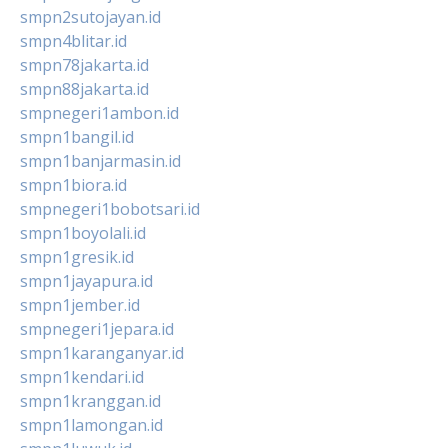
smpn2sutojayan.id
smpn4blitar.id
smpn78jakarta.id
smpn88jakarta.id
smpnegeri1ambon.id
smpn1bangil.id
smpn1banjarmasin.id
smpn1biora.id
smpnegeri1bobotsari.id
smpn1boyolali.id
smpn1gresik.id
smpn1jayapura.id
smpn1jember.id
smpnegeri1jepara.id
smpn1karanganyar.id
smpn1kendari.id
smpn1kranggan.id
smpn1lamongan.id