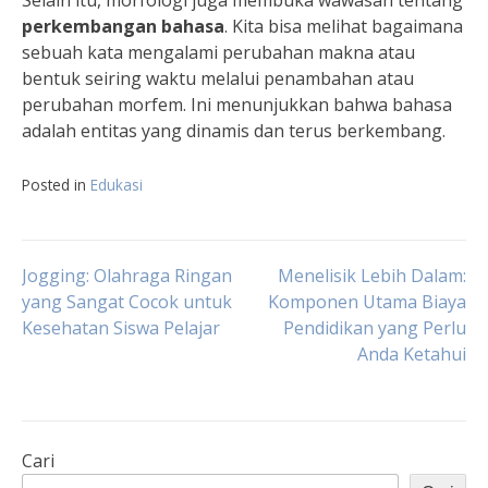
Selain itu, morfologi juga membuka wawasan tentang
perkembangan bahasa
. Kita bisa melihat bagaimana
sebuah kata mengalami perubahan makna atau
bentuk seiring waktu melalui penambahan atau
perubahan morfem. Ini menunjukkan bahwa bahasa
adalah entitas yang dinamis dan terus berkembang.
Posted in
Edukasi
Navigasi
Jogging: Olahraga Ringan
Menelisik Lebih Dalam:
yang Sangat Cocok untuk
Komponen Utama Biaya
Kesehatan Siswa Pelajar
Pendidikan yang Perlu
pos
Anda Ketahui
Cari