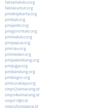
faktamaluku.org
faktasumut.org
pmidkijakarta.org
pmibali.org
pmijambi.org
pmigorontalo.org
pmimaluku.org
pmipapua.org
pmiriau.org
pmimedan.org
pmipalembang.org
pmijogja.org
pmibandung.org
pmibogor.org
pmisurabaya.org
smpn2semarang.id
smpn4semarang.id
smpn14jkt.id
smpn2lumajang.id