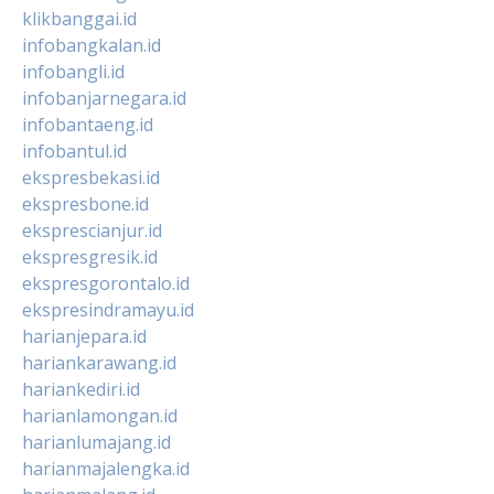
klikbanggai.id
infobangkalan.id
infobangli.id
infobanjarnegara.id
infobantaeng.id
infobantul.id
ekspresbekasi.id
ekspresbone.id
eksprescianjur.id
ekspresgresik.id
ekspresgorontalo.id
ekspresindramayu.id
harianjepara.id
hariankarawang.id
hariankediri.id
harianlamongan.id
harianlumajang.id
harianmajalengka.id