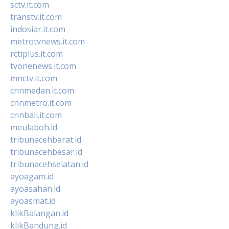
sctv.it.com
transtv.it.com
indosiar.it.com
metrotvnews.it.com
rctiplus.it.com
tvonenews.it.com
mnctv.it.com
cnnmedan.it.com
cnnmetro.it.com
cnnbali.it.com
meulaboh.id
tribunacehbarat.id
tribunacehbesar.id
tribunacehselatan.id
ayoagam.id
ayoasahan.id
ayoasmat.id
klikBalangan.id
klikBandung.id