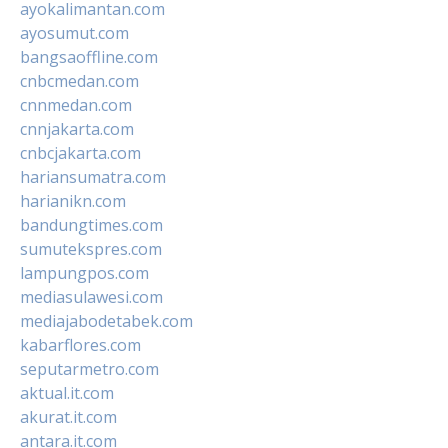
ayokalimantan.com
ayosumut.com
bangsaoffline.com
cnbcmedan.com
cnnmedan.com
cnnjakarta.com
cnbcjakarta.com
hariansumatra.com
harianikn.com
bandungtimes.com
sumutekspres.com
lampungpos.com
mediasulawesi.com
mediajabodetabek.com
kabarflores.com
seputarmetro.com
aktual.it.com
akurat.it.com
antara.it.com