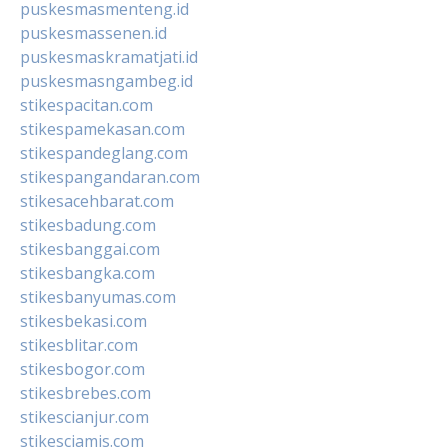
puskesmasmenteng.id
puskesmassenen.id
puskesmaskramatjati.id
puskesmasngambeg.id
stikespacitan.com
stikespamekasan.com
stikespandeglang.com
stikespangandaran.com
stikesacehbarat.com
stikesbadung.com
stikesbanggai.com
stikesbangka.com
stikesbanyumas.com
stikesbekasi.com
stikesblitar.com
stikesbogor.com
stikesbrebes.com
stikescianjur.com
stikesciamis.com