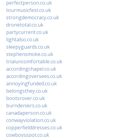
perfectperson.co.uk
tourmusicfest.co.uk
strongdemocracy.co.uk
dronetotal.co.uk
partycurrent.co.uk
lightalso.co.uk
sleepyguards.co.uk
stephensmoke.co.uk
trialuncomfortable.co.uk
accordingchapel.co.uk
accordingoversees.co.uk
annoyingfunded.co.uk
belongsthey.co.uk
bootsrover.co.uk
burndeniers.co.uk
canadaperson.co.uk
conwayviolation.co.uk
copperfielddresses.co.uk
cowboysspot.co.uk