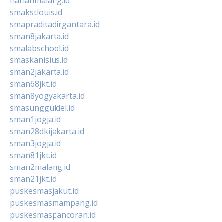
harianmalang.id
smakstlouis.id
smapraditadirgantara.id
sman8jakarta.id
smalabschool.id
smaskanisius.id
sman2jakarta.id
sman68jkt.id
sman8yogyakarta.id
smasungguldel.id
sman1jogja.id
sman28dkijakarta.id
sman3jogja.id
sman81jkt.id
sman2malang.id
sman21jkt.id
puskesmasjakut.id
puskesmasmampang.id
puskesmaspancoran.id