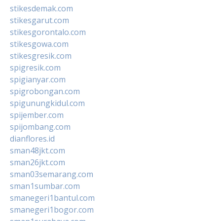
stikesdemak.com
stikesgarut.com
stikesgorontalo.com
stikesgowa.com
stikesgresik.com
spigresik.com
spigianyar.com
spigrobongan.com
spigunungkidul.com
spijember.com
spijombang.com
dianflores.id
sman48jkt.com
sman26jkt.com
sman03semarang.com
sman1sumbar.com
smanegeri1bantul.com
smanegeri1bogor.com