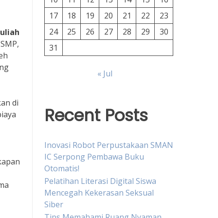
17
18
19
20
21
22
23
24
25
26
27
28
29
30
uliah
, SMP,
31
leh
ang
« Jul
kan di
Recent Posts
biaya
Inovasi Robot Perpustakaan SMAN
IC Serpong Pembawa Buku
gkapan
Otomatis!
Pelatihan Literasi Digital Siswa
ama
Mencegah Kekerasan Seksual
Siber
Tips Memahami Ruang Nyaman