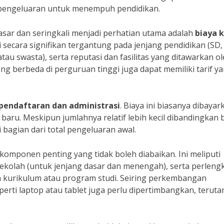
 pengeluaran untuk menempuh pendidikan.
sar dan seringkali menjadi perhatian utama adalah
biaya k
asi secara signifikan tergantung pada jenjang pendidikan (SD
atau swasta), serta reputasi dan fasilitas yang ditawarkan o
ng berbeda di perguruan tinggi juga dapat memiliki tarif y
 pendaftaran dan administrasi
. Biaya ini biasanya dibayar
aru. Meskipun jumlahnya relatif lebih kecil dibandingkan 
 bagian dari total pengeluaran awal.
omponen penting yang tidak boleh diabaikan. Ini meliputi
 sekolah (untuk jenjang dasar dan menengah), serta perlen
n kurikulum atau program studi. Seiring perkembangan
perti laptop atau tablet juga perlu dipertimbangkan, terut