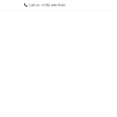
Skip
Call Us: +2782 444 YEAH
to
content