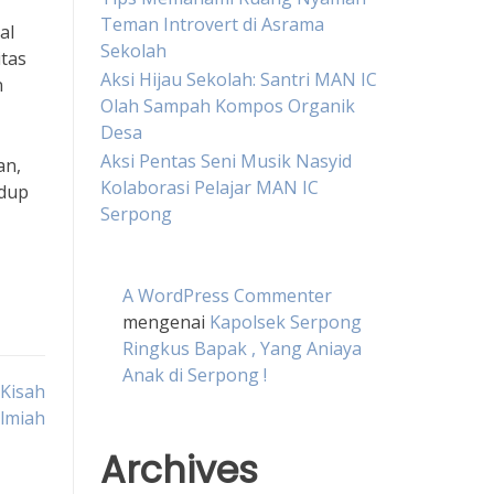
Teman Introvert di Asrama
al
Sekolah
itas
Aksi Hijau Sekolah: Santri MAN IC
n
Olah Sampah Kompos Organik
Desa
Aksi Pentas Seni Musik Nasyid
an,
Kolaborasi Pelajar MAN IC
idup
Serpong
A WordPress Commenter
mengenai
Kapolsek Serpong
Ringkus Bapak , Yang Aniaya
Anak di Serpong !
Kisah
Ilmiah
Archives