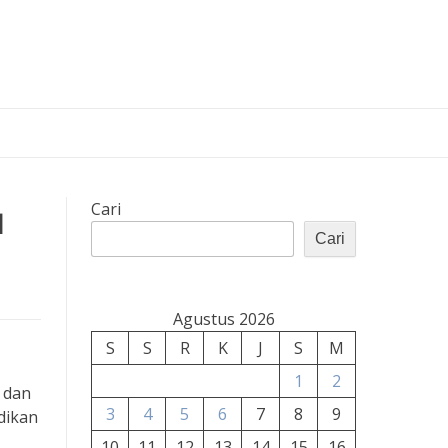
a
Cari
Cari
Agustus 2026
S
S
R
K
J
S
M
1
2
 dan
3
4
5
6
7
8
9
dikan
10
11
12
13
14
15
16