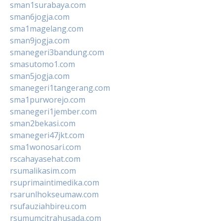
sman1surabaya.com
sman6jogja.com
sma1magelang.com
sman9jogja.com
smanegeri3bandung.com
smasutomo1.com
sman5jogja.com
smanegeri1tangerang.com
sma1purworejo.com
smanegeri1jember.com
sman2bekasi.com
smanegeri47jkt.com
sma1wonosari.com
rscahayasehat.com
rsumalikasim.com
rsuprimaintimedika.com
rsarunlhokseumaw.com
rsufauziahbireu.com
rsumumcitrahusada.com