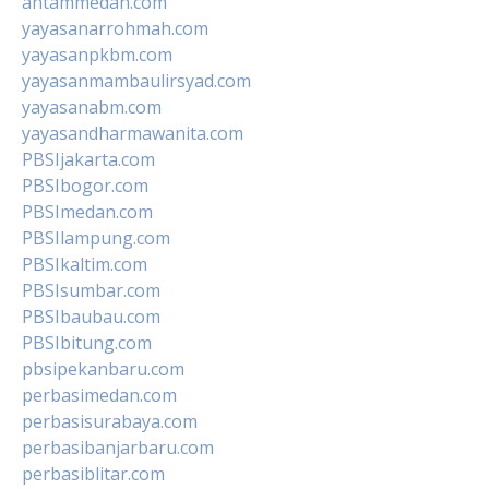
antammedan.com
yayasanarrohmah.com
yayasanpkbm.com
yayasanmambaulirsyad.com
yayasanabm.com
yayasandharmawanita.com
PBSIjakarta.com
PBSIbogor.com
PBSImedan.com
PBSIlampung.com
PBSIkaltim.com
PBSIsumbar.com
PBSIbaubau.com
PBSIbitung.com
pbsipekanbaru.com
perbasimedan.com
perbasisurabaya.com
perbasibanjarbaru.com
perbasiblitar.com