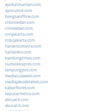
ayokalimantan.com
ayosumut.com
bangsaoffline.com
cnbcmedan.com
cnnmedan.com
cnnjakarta.com
cnbcjakarta.com
hariansumatra.com
harianikn.com
bandungtimes.com
sumutekspres.com
lampungpos.com
mediasulawesi.com
mediajabodetabek.com
kabarflores.com
seputarmetro.com
aktual.it.com
akurat.it.com