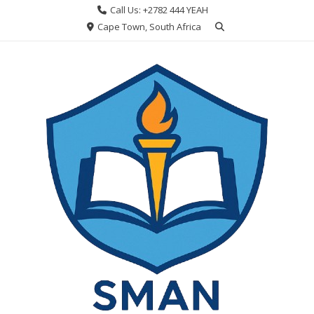
Skip
Call Us: +2782 444 YEAH
to
Cape Town, South Africa
content