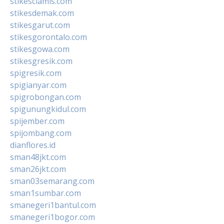
stikesciamis.com
stikesdemak.com
stikesgarut.com
stikesgorontalo.com
stikesgowa.com
stikesgresik.com
spigresik.com
spigianyar.com
spigrobongan.com
spigunungkidul.com
spijember.com
spijombang.com
dianflores.id
sman48jkt.com
sman26jkt.com
sman03semarang.com
sman1sumbar.com
smanegeri1bantul.com
smanegeri1bogor.com