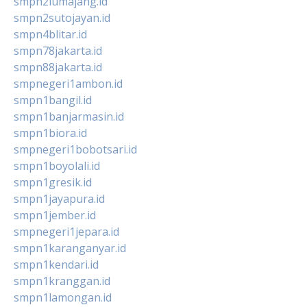
smpn2lumajang.id
smpn2sutojayan.id
smpn4blitar.id
smpn78jakarta.id
smpn88jakarta.id
smpnegeri1ambon.id
smpn1bangil.id
smpn1banjarmasin.id
smpn1biora.id
smpnegeri1bobotsari.id
smpn1boyolali.id
smpn1gresik.id
smpn1jayapura.id
smpn1jember.id
smpnegeri1jepara.id
smpn1karanganyar.id
smpn1kendari.id
smpn1kranggan.id
smpn1lamongan.id