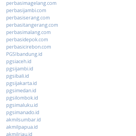
perbasimagelang.com
perbasijambi.com
perbasiserang.com
perbasitangerang.com
perbasimalang.com
perbasidepok.com
perbasicirebon.com
PGSIbandung.id
pgsiaceh.id
pgsijambi.id
pgsibali.id
pgsijakarta.id
pgsimedan.id
pgsilombok.id
pgsimaluku.id
pgsimanado.id
akmilsumbar.id
akmilpapua.id
akmilriau.id