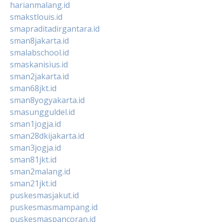
harianmalang.id
smakstlouis.id
smapraditadirgantara.id
sman8jakarta.id
smalabschool.id
smaskanisius.id
sman2jakarta.id
sman68jkt.id
sman8yogyakarta.id
smasungguldel.id
sman1jogja.id
sman28dkijakarta.id
sman3jogja.id
sman81jkt.id
sman2malang.id
sman21jkt.id
puskesmasjakut.id
puskesmasmampang.id
puskesmaspancoran.id