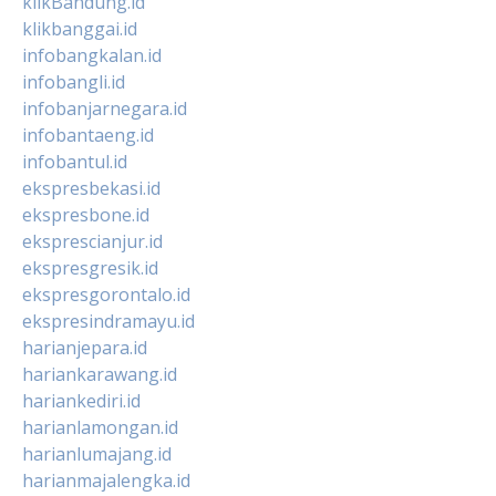
klikBandung.id
klikbanggai.id
infobangkalan.id
infobangli.id
infobanjarnegara.id
infobantaeng.id
infobantul.id
ekspresbekasi.id
ekspresbone.id
eksprescianjur.id
ekspresgresik.id
ekspresgorontalo.id
ekspresindramayu.id
harianjepara.id
hariankarawang.id
hariankediri.id
harianlamongan.id
harianlumajang.id
harianmajalengka.id