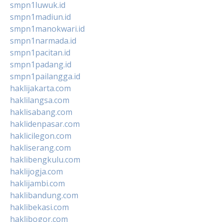
smpn1luwuk.id
smpn1madiun.id
smpn1manokwari.id
smpn1narmada.id
smpn1pacitan.id
smpn1padang.id
smpn1pailangga.id
haklijakarta.com
haklilangsa.com
haklisabang.com
haklidenpasar.com
haklicilegon.com
hakliserang.com
haklibengkulu.com
haklijogja.com
haklijambi.com
haklibandung.com
haklibekasi.com
haklibogor.com