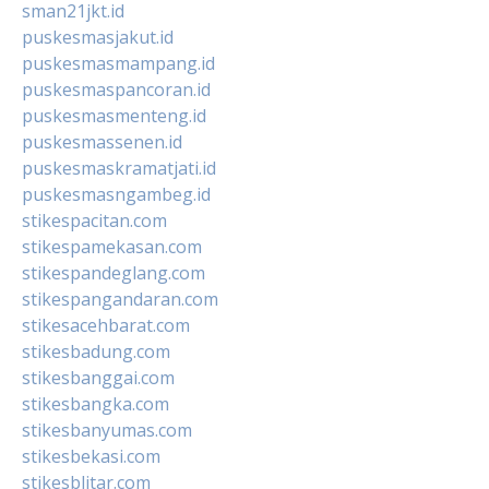
sman21jkt.id
puskesmasjakut.id
puskesmasmampang.id
puskesmaspancoran.id
puskesmasmenteng.id
puskesmassenen.id
puskesmaskramatjati.id
puskesmasngambeg.id
stikespacitan.com
stikespamekasan.com
stikespandeglang.com
stikespangandaran.com
stikesacehbarat.com
stikesbadung.com
stikesbanggai.com
stikesbangka.com
stikesbanyumas.com
stikesbekasi.com
stikesblitar.com