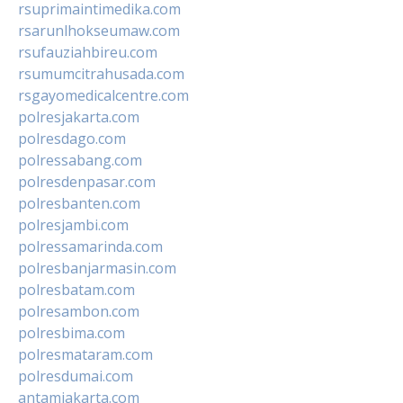
rsuprimaintimedika.com
rsarunlhokseumaw.com
rsufauziahbireu.com
rsumumcitrahusada.com
rsgayomedicalcentre.com
polresjakarta.com
polresdago.com
polressabang.com
polresdenpasar.com
polresbanten.com
polresjambi.com
polressamarinda.com
polresbanjarmasin.com
polresbatam.com
polresambon.com
polresbima.com
polresmataram.com
polresdumai.com
antamjakarta.com