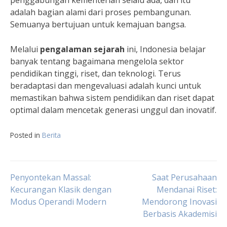
penggabungan kementerian selalu ada, dan itu
adalah bagian alami dari proses pembangunan.
Semuanya bertujuan untuk kemajuan bangsa.
Melalui
pengalaman sejarah
ini, Indonesia belajar
banyak tentang bagaimana mengelola sektor
pendidikan tinggi, riset, dan teknologi. Terus
beradaptasi dan mengevaluasi adalah kunci untuk
memastikan bahwa sistem pendidikan dan riset dapat
optimal dalam mencetak generasi unggul dan inovatif.
Posted in
Berita
Navigasi
Penyontekan Massal:
Saat Perusahaan
Kecurangan Klasik dengan
Mendanai Riset:
Modus Operandi Modern
Mendorong Inovasi
pos
Berbasis Akademisi