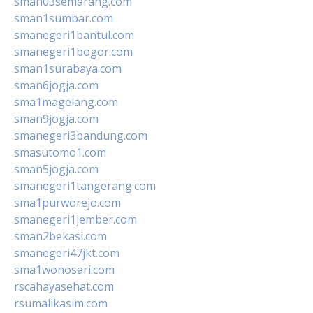
sman03semarang.com
sman1sumbar.com
smanegeri1bantul.com
smanegeri1bogor.com
sman1surabaya.com
sman6jogja.com
sma1magelang.com
sman9jogja.com
smanegeri3bandung.com
smasutomo1.com
sman5jogja.com
smanegeri1tangerang.com
sma1purworejo.com
smanegeri1jember.com
sman2bekasi.com
smanegeri47jkt.com
sma1wonosari.com
rscahayasehat.com
rsumalikasim.com