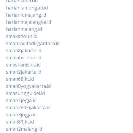
hariankediri.id
harianlamongan.id
harianlumajang.id
harianmajalengka.id
harianmalang.id
smakstlouis.id
smapraditadirgantara.id
sman8jakarta.id
smalabschool.id
smaskanisius.id
sman2jakarta.id
sman68jkt.id
sman8yogyakarta.id
smasungguldel.id
sman1jogja.id
sman28dkijakarta.id
sman3jogja.id
sman81jkt.id
sman2malang.id