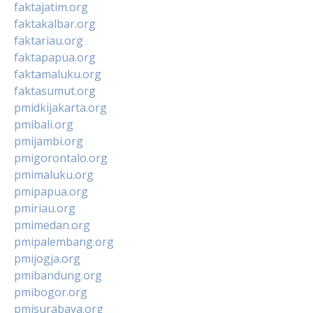
faktajatim.org
faktakalbar.org
faktariau.org
faktapapua.org
faktamaluku.org
faktasumut.org
pmidkijakarta.org
pmibali.org
pmijambi.org
pmigorontalo.org
pmimaluku.org
pmipapua.org
pmiriau.org
pmimedan.org
pmipalembang.org
pmijogja.org
pmibandung.org
pmibogor.org
pmisurabaya.org