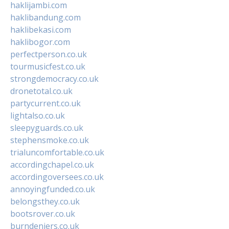
haklijambi.com
haklibandung.com
haklibekasi.com
haklibogor.com
perfectperson.co.uk
tourmusicfest.co.uk
strongdemocracy.co.uk
dronetotal.co.uk
partycurrent.co.uk
lightalso.co.uk
sleepyguards.co.uk
stephensmoke.co.uk
trialuncomfortable.co.uk
accordingchapel.co.uk
accordingoversees.co.uk
annoyingfunded.co.uk
belongsthey.co.uk
bootsrover.co.uk
burndeniers.co.uk