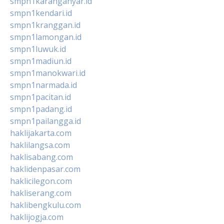
smpn1karanganyar.id
smpn1kendari.id
smpn1kranggan.id
smpn1lamongan.id
smpn1luwuk.id
smpn1madiun.id
smpn1manokwari.id
smpn1narmada.id
smpn1pacitan.id
smpn1padang.id
smpn1pailangga.id
haklijakarta.com
haklilangsa.com
haklisabang.com
haklidenpasar.com
haklicilegon.com
hakliserang.com
haklibengkulu.com
haklijogja.com