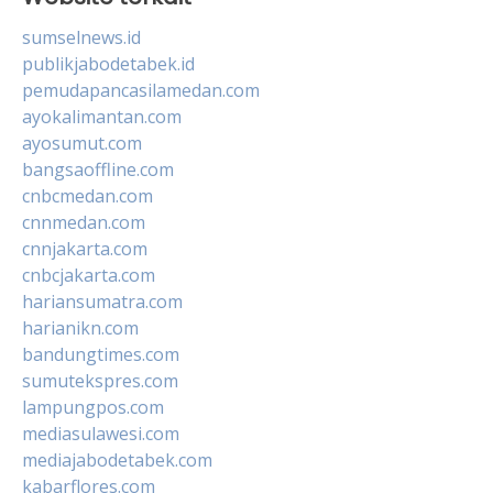
sumselnews.id
publikjabodetabek.id
pemudapancasilamedan.com
ayokalimantan.com
ayosumut.com
bangsaoffline.com
cnbcmedan.com
cnnmedan.com
cnnjakarta.com
cnbcjakarta.com
hariansumatra.com
harianikn.com
bandungtimes.com
sumutekspres.com
lampungpos.com
mediasulawesi.com
mediajabodetabek.com
kabarflores.com