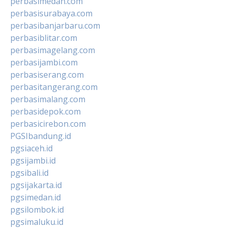
perbasimedan.com
perbasisurabaya.com
perbasibanjarbaru.com
perbasiblitar.com
perbasimagelang.com
perbasijambi.com
perbasiserang.com
perbasitangerang.com
perbasimalang.com
perbasidepok.com
perbasicirebon.com
PGSIbandung.id
pgsiaceh.id
pgsijambi.id
pgsibali.id
pgsijakarta.id
pgsimedan.id
pgsilombok.id
pgsimaluku.id