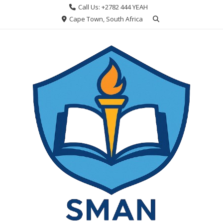
Skip
Call Us: +2782 444 YEAH
to
Cape Town, South Africa
content