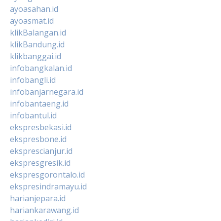
ayoasahan.id
ayoasmat.id
klikBalangan.id
klikBandung.id
klikbanggai.id
infobangkalan.id
infobangli.id
infobanjarnegara.id
infobantaeng.id
infobantul.id
ekspresbekasi.id
ekspresbone.id
eksprescianjur.id
ekspresgresik.id
ekspresgorontalo.id
ekspresindramayu.id
harianjepara.id
hariankarawang.id