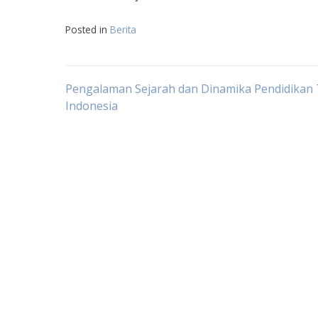
Posted in
Berita
Navigasi
Pengalaman Sejarah dan Dinamika Pendidikan T
Indonesia
pos