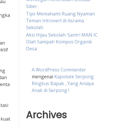
tau
Siber
Tips Memahami Ruang Nyaman
angka
Teman Introvert di Asrama
Sekolah
Aksi Hijau Sekolah: Santri MAN IC
Olah Sampah Kompos Organik
man
Desa
ktif
A WordPress Commenter
ang
mengenai
Kapolsek Serpong
dan
Ringkus Bapak , Yang Aniaya
lenta
Anak di Serpong !
tasi
Archives
 kuat