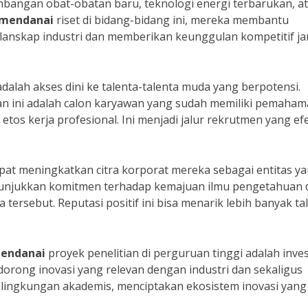
embangan obat-obatan baru, teknologi energi terbarukan, a
 mendanai
riset di bidang-bidang ini, mereka membantu
nskap industri dan memberikan keunggulan kompetitif j
dalah akses dini ke talenta-talenta muda yang berpotensi.
ian ini adalah calon karyawan yang sudah memiliki pemaha
s kerja profesional. Ini menjadi jalur rekrutmen yang efe
apat meningkatkan citra korporat mereka sebagai entitas y
menunjukkan komitmen terhadap kemajuan ilmu pengetahuan 
rsebut. Reputasi positif ini bisa menarik lebih banyak ta
endanai
proyek penelitian di perguruan tinggi adalah inves
rong inovasi yang relevan dengan industri dan sekaligus
 lingkungan akademis, menciptakan ekosistem inovasi yang