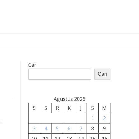
Cari
Cari
Agustus 2026
S
S
R
K
J
S
M
1
2
i
3
4
5
6
7
8
9
10
11
12
13
14
15
16