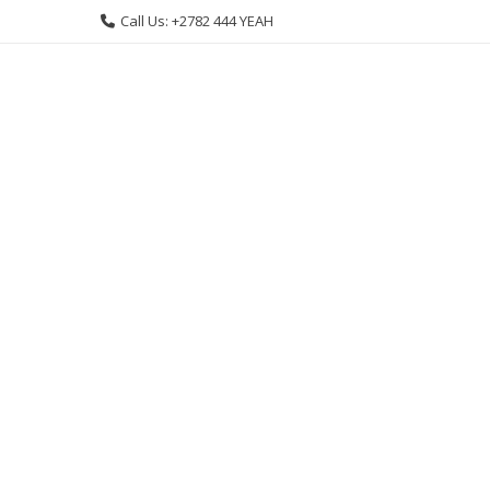
Skip
Call Us: +2782 444 YEAH
to
content