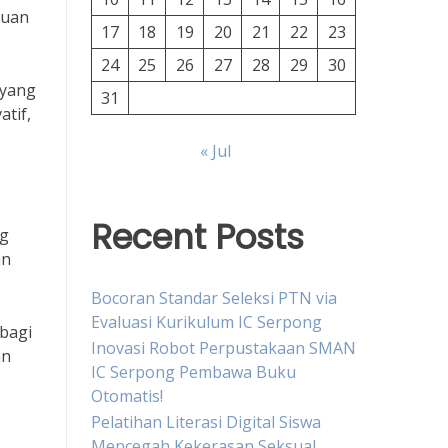
juan
17
18
19
20
21
22
23
24
25
26
27
28
29
30
 yang
31
atif,
« Jul
Recent Posts
ng
an
Bocoran Standar Seleksi PTN via
Evaluasi Kurikulum IC Serpong
rbagi
Inovasi Robot Perpustakaan SMAN
an
IC Serpong Pembawa Buku
Otomatis!
Pelatihan Literasi Digital Siswa
Mencegah Kekerasan Seksual