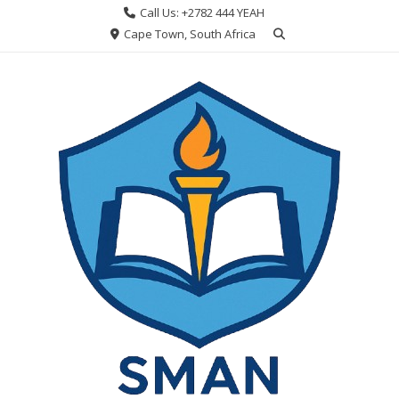
Skip
Call Us: +2782 444 YEAH
to
Cape Town, South Africa
content