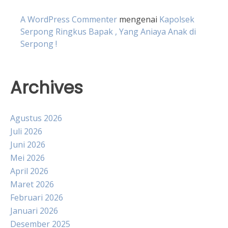
A WordPress Commenter
mengenai
Kapolsek
Serpong Ringkus Bapak , Yang Aniaya Anak di
Serpong !
Archives
Agustus 2026
Juli 2026
Juni 2026
Mei 2026
April 2026
Maret 2026
Februari 2026
Januari 2026
Desember 2025