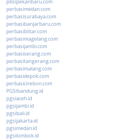
pbsipekanbaru.com
perbasimedan.com
perbasisurabaya.com
perbasibanjarbaru.com
perbasiblitar.com
perbasimagelang.com
perbasijambi.com
perbasiserang.com
perbasitangerang.com
perbasimalang.com
perbasidepok.com
perbasicirebon.com
PGSIbandung.id
pgsiaceh.id
pgsijambi.id
pgsibali.id
pgsijakarta.id
pgsimedan.id
pgsilombok.id