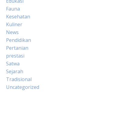
Edukasi
Fauna
Kesehatan
Kuliner
News
Pendidikan
Pertanian
prestasi
Satwa
Sejarah
Tradisional
Uncategorized