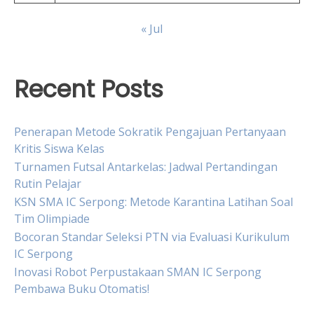
« Jul
Recent Posts
Penerapan Metode Sokratik Pengajuan Pertanyaan
Kritis Siswa Kelas
Turnamen Futsal Antarkelas: Jadwal Pertandingan
Rutin Pelajar
KSN SMA IC Serpong: Metode Karantina Latihan Soal
Tim Olimpiade
Bocoran Standar Seleksi PTN via Evaluasi Kurikulum
IC Serpong
Inovasi Robot Perpustakaan SMAN IC Serpong
Pembawa Buku Otomatis!