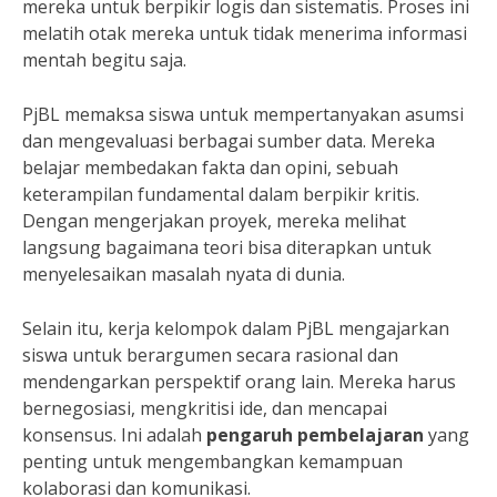
mereka untuk berpikir logis dan sistematis. Proses ini
melatih otak mereka untuk tidak menerima informasi
mentah begitu saja.
PjBL memaksa siswa untuk mempertanyakan asumsi
dan mengevaluasi berbagai sumber data. Mereka
belajar membedakan fakta dan opini, sebuah
keterampilan fundamental dalam berpikir kritis.
Dengan mengerjakan proyek, mereka melihat
langsung bagaimana teori bisa diterapkan untuk
menyelesaikan masalah nyata di dunia.
Selain itu, kerja kelompok dalam PjBL mengajarkan
siswa untuk berargumen secara rasional dan
mendengarkan perspektif orang lain. Mereka harus
bernegosiasi, mengkritisi ide, dan mencapai
konsensus. Ini adalah
pengaruh pembelajaran
yang
penting untuk mengembangkan kemampuan
kolaborasi dan komunikasi.