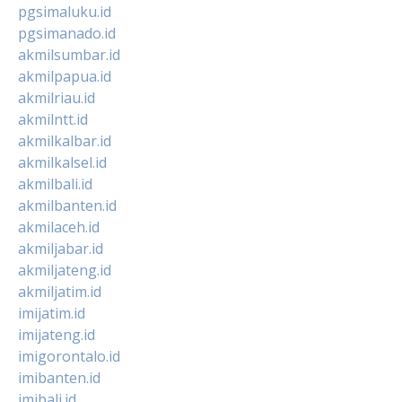
pgsimaluku.id
pgsimanado.id
akmilsumbar.id
akmilpapua.id
akmilriau.id
akmilntt.id
akmilkalbar.id
akmilkalsel.id
akmilbali.id
akmilbanten.id
akmilaceh.id
akmiljabar.id
akmiljateng.id
akmiljatim.id
imijatim.id
imijateng.id
imigorontalo.id
imibanten.id
imibali.id