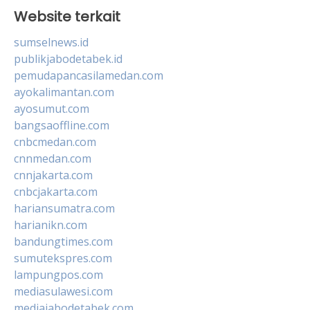
Website terkait
sumselnews.id
publikjabodetabek.id
pemudapancasilamedan.com
ayokalimantan.com
ayosumut.com
bangsaoffline.com
cnbcmedan.com
cnnmedan.com
cnnjakarta.com
cnbcjakarta.com
hariansumatra.com
harianikn.com
bandungtimes.com
sumutekspres.com
lampungpos.com
mediasulawesi.com
mediajabodetabek.com