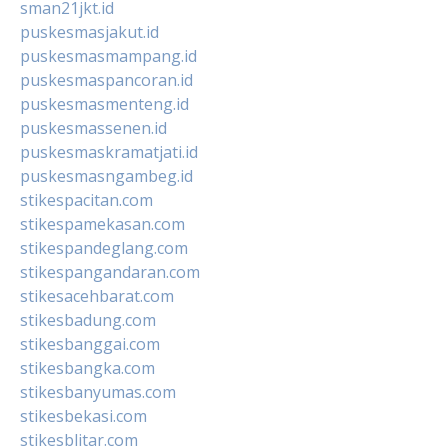
sman21jkt.id
puskesmasjakut.id
puskesmasmampang.id
puskesmaspancoran.id
puskesmasmenteng.id
puskesmassenen.id
puskesmaskramatjati.id
puskesmasngambeg.id
stikespacitan.com
stikespamekasan.com
stikespandeglang.com
stikespangandaran.com
stikesacehbarat.com
stikesbadung.com
stikesbanggai.com
stikesbangka.com
stikesbanyumas.com
stikesbekasi.com
stikesblitar.com