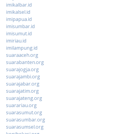
imikalbar.id
imikalsel.id
imipapua.id
imisumbar.id
imisumut.id
imiriau.id
imilampung.id
suaraaceh.org
suarabanten.org
suarajogja.org
suarajambi.org
suarajabar.org
suarajatim.org
suarajateng.org
suarariau.org
suarasumut.org
suarasumbar.org
suarasumsel.org
konibekasi.org