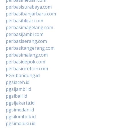
perbasisurabaya.com
perbasibanjarbaru.com
perbasiblitar.com
perbasimagelang.com
perbasijambi.com
perbasiserang.com
perbasitangerang.com
perbasimalang.com
perbasidepok.com
perbasicirebon.com
PGSIbandung.id
pgsiaceh.id
pgsijambi.id
pgsibali.id
pgsijakarta.id
pgsimedan.id
pgsilombok.id
pgsimaluku.id