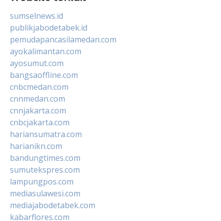
sumselnews.id
publikjabodetabek.id
pemudapancasilamedan.com
ayokalimantan.com
ayosumut.com
bangsaoffline.com
cnbcmedan.com
cnnmedan.com
cnnjakarta.com
cnbcjakarta.com
hariansumatra.com
harianikn.com
bandungtimes.com
sumutekspres.com
lampungpos.com
mediasulawesi.com
mediajabodetabek.com
kabarflores.com