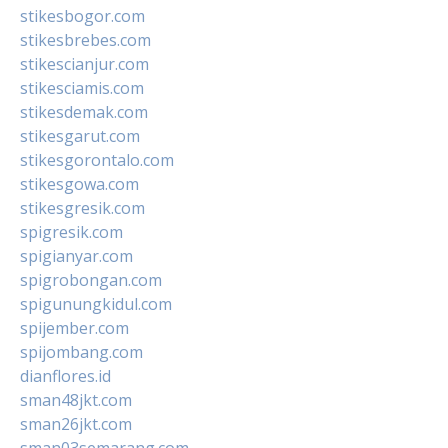
stikesbogor.com
stikesbrebes.com
stikescianjur.com
stikesciamis.com
stikesdemak.com
stikesgarut.com
stikesgorontalo.com
stikesgowa.com
stikesgresik.com
spigresik.com
spigianyar.com
spigrobongan.com
spigunungkidul.com
spijember.com
spijombang.com
dianflores.id
sman48jkt.com
sman26jkt.com
sman03semarang.com