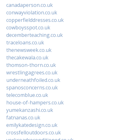
canadaperson.co.uk
conwayviolation.co.uk
copperfielddresses.co.uk
cowboysspot.co.uk
decemberteaching.co.uk
traceloans.co.uk
thenewsweek.co.uk
thecakewala.co.uk
thomson-thorn.co.uk
wrestlingagrees.co.uk
underneathfoiled.co.uk
spanosconcerns.co.uk
telecomblue.co.uk
house-of-hampers.co.uk
yumekanzashi.co.uk
fatnanas.co.uk
emilykatedesign.co.uk
crossfelloutdoors.co.uk
yorkroadreconditioned.co.uk