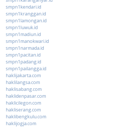
smpn1kendari.id
smpn1kranggan.id
smpn1lamongan.id
smpn1luwuk.id
smpn1madiun.id
smpn1manokwari.id
smpn1narmada.id
smpn1pacitan.id
smpn1padang.id
smpn1pailangga.id
haklijakarta.com
haklilangsa.com
haklisabang.com
haklidenpasar.com
haklicilegon.com
hakliserang.com
haklibengkulu.com
haklijogja.com