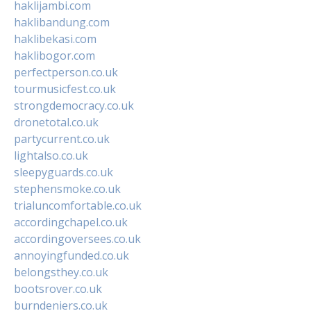
haklijambi.com
haklibandung.com
haklibekasi.com
haklibogor.com
perfectperson.co.uk
tourmusicfest.co.uk
strongdemocracy.co.uk
dronetotal.co.uk
partycurrent.co.uk
lightalso.co.uk
sleepyguards.co.uk
stephensmoke.co.uk
trialuncomfortable.co.uk
accordingchapel.co.uk
accordingoversees.co.uk
annoyingfunded.co.uk
belongsthey.co.uk
bootsrover.co.uk
burndeniers.co.uk