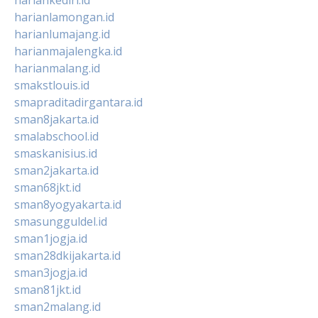
harianlamongan.id
harianlumajang.id
harianmajalengka.id
harianmalang.id
smakstlouis.id
smapraditadirgantara.id
sman8jakarta.id
smalabschool.id
smaskanisius.id
sman2jakarta.id
sman68jkt.id
sman8yogyakarta.id
smasungguldel.id
sman1jogja.id
sman28dkijakarta.id
sman3jogja.id
sman81jkt.id
sman2malang.id