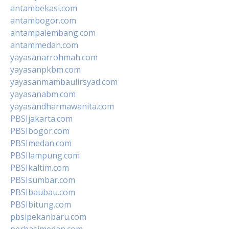
antambekasi.com
antambogor.com
antampalembang.com
antammedan.com
yayasanarrohmah.com
yayasanpkbm.com
yayasanmambaulirsyad.com
yayasanabm.com
yayasandharmawanita.com
PBSIjakarta.com
PBSIbogor.com
PBSImedan.com
PBSIlampung.com
PBSIkaltim.com
PBSIsumbar.com
PBSIbaubau.com
PBSIbitung.com
pbsipekanbaru.com
perbasimedan.com