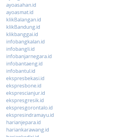
ayoasahan.id
ayoasmat.id
klikBalangan.id
klikBandung.id
klikbanggai.id
infobangkalan.id
infobangli.id
infobanjarnegara.id
infobantaeng.id
infobantul.id
ekspresbekasi.id
ekspresbone.id
eksprescianjur.id
ekspresgresik.id
ekspresgorontalo.id
ekspresindramayu.id
harianjepara.id
hariankarawang.id
hariankediri.id