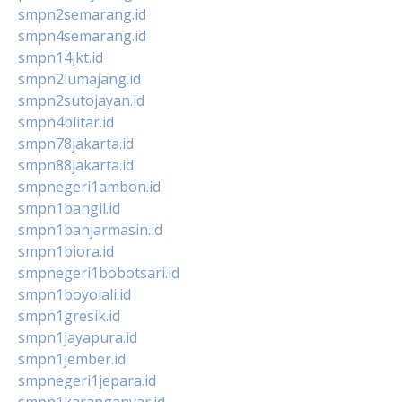
smpn2semarang.id
smpn4semarang.id
smpn14jkt.id
smpn2lumajang.id
smpn2sutojayan.id
smpn4blitar.id
smpn78jakarta.id
smpn88jakarta.id
smpnegeri1ambon.id
smpn1bangil.id
smpn1banjarmasin.id
smpn1biora.id
smpnegeri1bobotsari.id
smpn1boyolali.id
smpn1gresik.id
smpn1jayapura.id
smpn1jember.id
smpnegeri1jepara.id
smpn1karanganyar.id