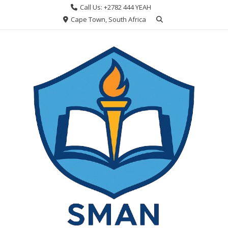
Skip
Call Us: +2782 444 YEAH
to
Cape Town, South Africa
content