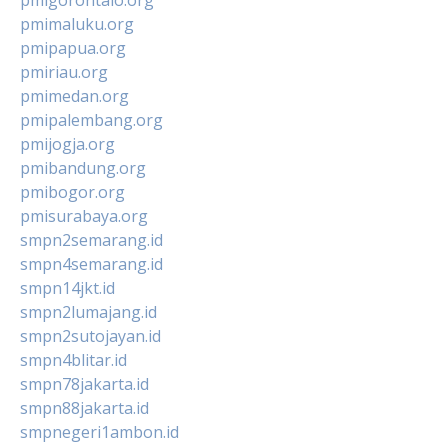
pmimaluku.org
pmipapua.org
pmiriau.org
pmimedan.org
pmipalembang.org
pmijogja.org
pmibandung.org
pmibogor.org
pmisurabaya.org
smpn2semarang.id
smpn4semarang.id
smpn14jkt.id
smpn2lumajang.id
smpn2sutojayan.id
smpn4blitar.id
smpn78jakarta.id
smpn88jakarta.id
smpnegeri1ambon.id