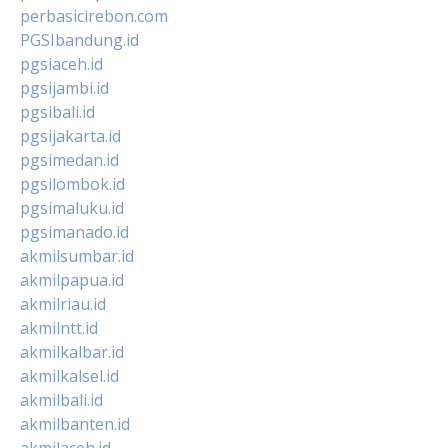
perbasicirebon.com
PGSIbandung.id
pgsiaceh.id
pgsijambi.id
pgsibali.id
pgsijakarta.id
pgsimedan.id
pgsilombok.id
pgsimaluku.id
pgsimanado.id
akmilsumbar.id
akmilpapua.id
akmilriau.id
akmilntt.id
akmilkalbar.id
akmilkalsel.id
akmilbali.id
akmilbanten.id
akmilaceh.id