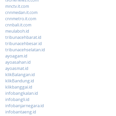
mnctv.it.com
cnnmedan.it.com
cnnmetro.it.com
cnnbali.it.com
meulaboh.id
tribunacehbarat.id
tribunacehbesar.id
tribunacehselatan.id
ayoagam.id
ayoasahan.id
ayoasmat.id
klikBalangan.id
klikBandung.id
klikbanggai.id
infobangkalan.id
infobangli.id
infobanjarnegara.id
infobantaeng.id