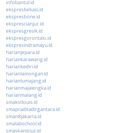
infobantul.id
ekspresbekasi.id
ekspresbone.id
eksprescianjur.id
ekspresgresik.id
ekspresgorontalo.id
ekspresindramayu.id
harianjepara.id
hariankarawang.id
hariankediri.id
harianlamongan.id
harianlumajang.id
harianmajalengka.id
harianmalang.id
smakstlouis.id
smapraditadirgantara.id
sman8jakarta.id
smalabschool.id
smaskanisius.id