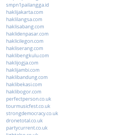
smpn1pailangga.id
haklijakarta.com
haklilangsa.com
haklisabang.com
haklidenpasar.com
haklicilegon.com
hakliserang.com
haklibengkulu.com
haklijogja.com
haklijambi.com
haklibandung.com
haklibekasi.com
haklibogor.com
perfectperson.co.uk
tourmusicfest.co.uk
strongdemocracy.co.uk
dronetotal.co.uk
partycurrent.co.uk
lightalso.co.uk