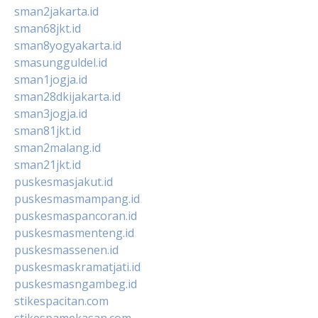
sman2jakarta.id
sman68jkt.id
sman8yogyakarta.id
smasungguldel.id
sman1jogja.id
sman28dkijakarta.id
sman3jogja.id
sman81jkt.id
sman2malang.id
sman21jkt.id
puskesmasjakut.id
puskesmasmampang.id
puskesmaspancoran.id
puskesmasmenteng.id
puskesmassenen.id
puskesmaskramatjati.id
puskesmasngambeg.id
stikespacitan.com
stikespamekasan.com