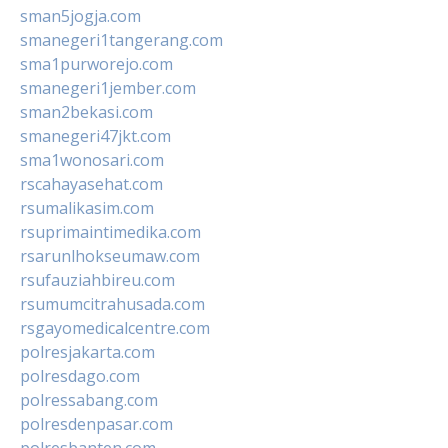
sman5jogja.com
smanegeri1tangerang.com
sma1purworejo.com
smanegeri1jember.com
sman2bekasi.com
smanegeri47jkt.com
sma1wonosari.com
rscahayasehat.com
rsumalikasim.com
rsuprimaintimedika.com
rsarunlhokseumaw.com
rsufauziahbireu.com
rsumumcitrahusada.com
rsgayomedicalcentre.com
polresjakarta.com
polresdago.com
polressabang.com
polresdenpasar.com
polresbanten.com