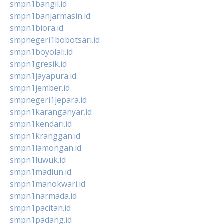
smpn1bangil.id
smpn1banjarmasin.id
smpn1biora.id
smpnegeri1bobotsari.id
smpn1boyolali.id
smpn1gresik.id
smpn1jayapura.id
smpn1jember.id
smpnegeri1jepara.id
smpn1karanganyar.id
smpn1kendari.id
smpn1kranggan.id
smpn1lamongan.id
smpn1luwuk.id
smpn1madiun.id
smpn1manokwari.id
smpn1narmada.id
smpn1pacitan.id
smpn1padang.id