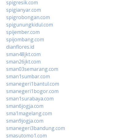
spigresik.com
spigianyar.com
spigrobongan.com
spigunungkidul.com
spijember.com
spijombang.com
dianflores.id
sman48jkt.com
sman26jkt.com
sman03semarang.com
sman1sumbar.com
smanegeri1bantul.com
smanegeri1bogor.com
sman1surabaya.com
sman6jogja.com
sma1magelang.com
sman9jogja.com
smanegeri3bandung.com
smasutomo1.com