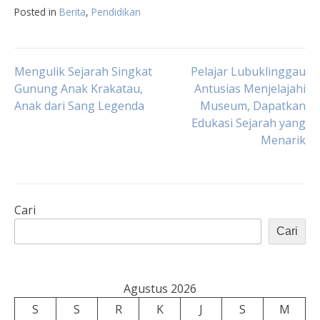
Posted in
Berita
,
Pendidikan
Navigasi
Mengulik Sejarah Singkat
Pelajar Lubuklinggau
Gunung Anak Krakatau,
Antusias Menjelajahi
Anak dari Sang Legenda
Museum, Dapatkan
pos
Edukasi Sejarah yang
Menarik
Cari
Cari
Agustus 2026
S
S
R
K
J
S
M