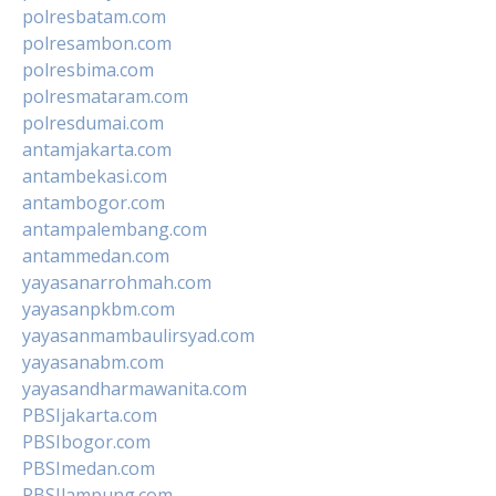
polresbatam.com
polresambon.com
polresbima.com
polresmataram.com
polresdumai.com
antamjakarta.com
antambekasi.com
antambogor.com
antampalembang.com
antammedan.com
yayasanarrohmah.com
yayasanpkbm.com
yayasanmambaulirsyad.com
yayasanabm.com
yayasandharmawanita.com
PBSIjakarta.com
PBSIbogor.com
PBSImedan.com
PBSIlampung.com