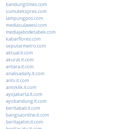
bandungtimes.com
sumutekspres.com
lampungpos.com
mediasulawesi.com
mediajabodetabek.com
kabarflores.com
seputarmetro.com
aktual.it.com
akurat.it.com
antara.it.com
analisadaily.it.com
antv.it.com
antvklik.it.com
ayojakarta.it.com
ayobandung.it.com
beritabali.it.com
bangsaonline.it.com
beritajatim.it.com
beritasatu.it.com