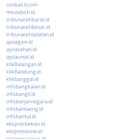
cnnbali.it.com
meulaboh.id
tribunacehbarat.id
tribunacehbesar.id
tribunacehselatan.id
ayoagam.id
ayoasahan.id
ayoasmat.id
klikBalangan.id
klikBandung.id
klikbanggai.id
infobangkalan.id
infobangli.id
infobanjarnegara.id
infobantaeng.id
infobantul.id
ekspresbekasi.id
ekspresbone.id
eksprescianjur.id