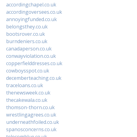
accordingchapel.co.uk
accordingoversees.co.uk
annoyingfunded.co.uk
belongsthey.co.uk
bootsrover.co.uk
burndeniers.co.uk
canadaperson.co.uk
conwayviolation.co.uk
copperfielddresses.co.uk
cowboysspot.co.uk
decemberteaching.co.uk
traceloans.co.uk
thenewsweek.co.uk
thecakewala.co.uk
thomson-thorn.co.uk
wrestlingagrees.co.uk
underneathfoiled.co.uk
spanosconcerns.co.uk
telecomblue.co.uk