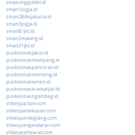
smasungguldel.id
sman1jogja.id
sman28dkijakarta.id
sman3jogja.id
sman81jkt.id
sman2malang.id
sman21jkt.id
puskesmasjakut.id
puskesmasmampang.id
puskesmaspancoran.id
puskesmasmenteng.id
puskesmassenen.id
puskesmaskramatjati.id
puskesmasngambeg.id
stikespacitan.com
stikespamekasan.com
stikespandeglang.com
stikespangandaran.com
stikesacehbarat.com