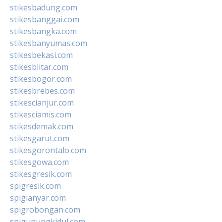
stikesbadung.com
stikesbanggai.com
stikesbangka.com
stikesbanyumas.com
stikesbekasi.com
stikesblitar.com
stikesbogor.com
stikesbrebes.com
stikescianjur.com
stikesciamis.com
stikesdemak.com
stikesgarut.com
stikesgorontalo.com
stikesgowa.com
stikesgresik.com
spigresik.com
spigianyar.com
spigrobongan.com
spigunungkidul.com