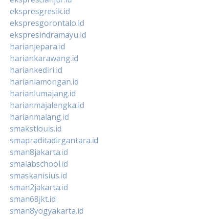
ekspresgresik.id
ekspresgorontalo.id
ekspresindramayu.id
harianjepara.id
hariankarawang.id
hariankediri.id
harianlamongan.id
harianlumajang.id
harianmajalengka.id
harianmalang.id
smakstlouis.id
smapraditadirgantara.id
sman8jakarta.id
smalabschool.id
smaskanisius.id
sman2jakarta.id
sman68jkt.id
sman8yogyakarta.id