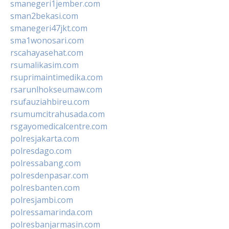
smanegeri1jember.com
sman2bekasi.com
smanegeri47jkt.com
sma1wonosari.com
rscahayasehat.com
rsumalikasim.com
rsuprimaintimedika.com
rsarunlhokseumaw.com
rsufauziahbireu.com
rsumumcitrahusada.com
rsgayomedicalcentre.com
polresjakarta.com
polresdago.com
polressabang.com
polresdenpasar.com
polresbanten.com
polresjambi.com
polressamarinda.com
polresbanjarmasin.com