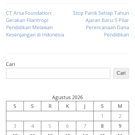
Navigasi
CT Arsa Foundation:
Stop Panik Setiap Tahun
Gerakan Filantropi
Ajaran Baru: 5 Pilar
Pendidikan Melawan
Perencanaan Dana
pos
Kesenjangan di Indonesia
Pendidikan
Cari
Cari
Agustus 2026
S
S
R
K
J
S
M
1
2
3
4
5
6
7
8
9