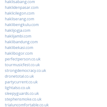
haklisabang.com
haklidenpasar.com
haklicilegon.com
hakliserang.com
haklibengkulu.com
haklijogja.com
haklijambi.com
haklibandung.com
haklibekasi.com
haklibogor.com
perfectperson.co.uk
tourmusicfest.co.uk
strongdemocracy.co.uk
dronetotal.co.uk
partycurrent.co.uk
lightalso.co.uk
sleepyguards.co.uk
stephensmoke.co.uk
trialuncomfortable.co.uk