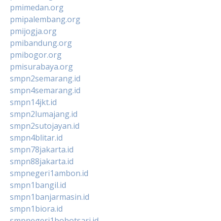
pmimedan.org
pmipalembang.org
pmijogja.org
pmibandung.org
pmibogor.org
pmisurabaya.org
smpn2semarang.id
smpn4semarang.id
smpn14jkt.id
smpn2lumajang.id
smpn2sutojayan.id
smpn4blitar.id
smpn78jakarta.id
smpn88jakarta.id
smpnegeri1ambon.id
smpn1bangil.id
smpn1banjarmasin.id
smpn1biora.id
smpnegeri1bobotsari.id