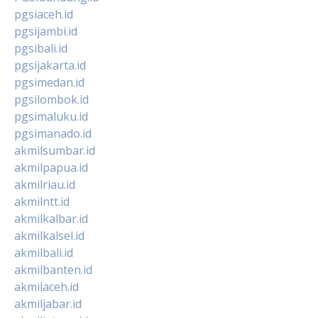
pgsiaceh.id
pgsijambi.id
pgsibali.id
pgsijakarta.id
pgsimedan.id
pgsilombok.id
pgsimaluku.id
pgsimanado.id
akmilsumbar.id
akmilpapua.id
akmilriau.id
akmilntt.id
akmilkalbar.id
akmilkalsel.id
akmilbali.id
akmilbanten.id
akmilaceh.id
akmiljabar.id