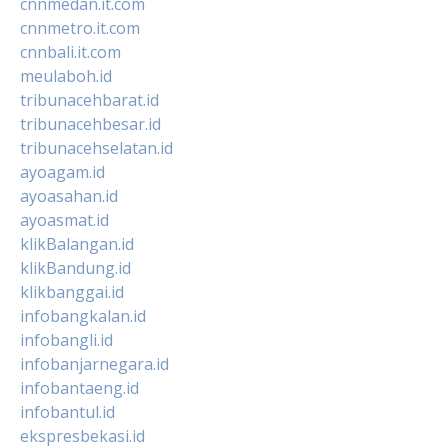
cnnmedan.it.com
cnnmetro.it.com
cnnbali.it.com
meulaboh.id
tribunacehbarat.id
tribunacehbesar.id
tribunacehselatan.id
ayoagam.id
ayoasahan.id
ayoasmat.id
klikBalangan.id
klikBandung.id
klikbanggai.id
infobangkalan.id
infobangli.id
infobanjarnegara.id
infobantaeng.id
infobantul.id
ekspresbekasi.id