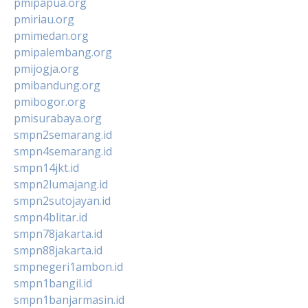
pmipapua.org
pmiriau.org
pmimedan.org
pmipalembang.org
pmijogja.org
pmibandung.org
pmibogor.org
pmisurabaya.org
smpn2semarang.id
smpn4semarang.id
smpn14jkt.id
smpn2lumajang.id
smpn2sutojayan.id
smpn4blitar.id
smpn78jakarta.id
smpn88jakarta.id
smpnegeri1ambon.id
smpn1bangil.id
smpn1banjarmasin.id