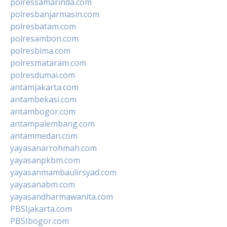
polressamarinda.com
polresbanjarmasin.com
polresbatam.com
polresambon.com
polresbima.com
polresmataram.com
polresdumai.com
antamjakarta.com
antambekasi.com
antambogor.com
antampalembang.com
antammedan.com
yayasanarrohmah.com
yayasanpkbm.com
yayasanmambaulirsyad.com
yayasanabm.com
yayasandharmawanita.com
PBSIjakarta.com
PBSIbogor.com