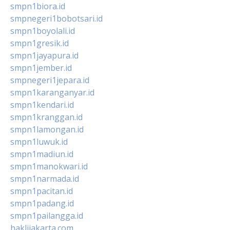
smpn1biora.id
smpnegeri1bobotsari.id
smpn1boyolali.id
smpn1gresik.id
smpn1jayapura.id
smpn1jember.id
smpnegeri1jepara.id
smpn1karanganyar.id
smpn1kendari.id
smpn1kranggan.id
smpn1lamongan.id
smpn1luwuk.id
smpn1madiun.id
smpn1manokwari.id
smpn1narmada.id
smpn1pacitan.id
smpn1padang.id
smpn1pailangga.id
haklijakarta.com