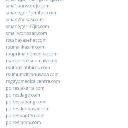
sma1purworejo.com
smanegeri1jember.com
sman2bekasi.com
smanegeri47jkt.com
sma1wonosari.com
rscahayasehat.com
rsumalikasim.com
rsuprimaintimedika.com
rsarunlhokseumaw.com
rsufauziahbireu.com
rsumumcitrahusada.com
rsgayomedicalcentre.com
polresjakarta.com
polresdago.com
polressabang.com
polresdenpasar.com
polresbanten.com
polresjambi.com