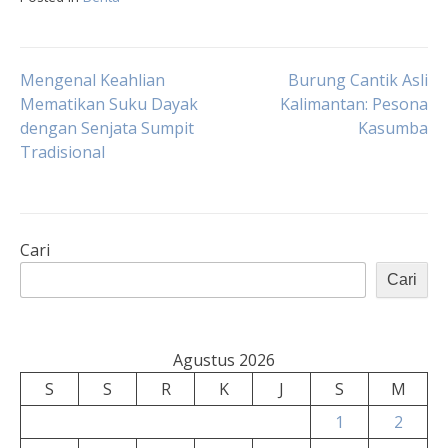
Navigasi
Mengenal Keahlian
Burung Cantik Asli
Mematikan Suku Dayak
Kalimantan: Pesona
dengan Senjata Sumpit
Kasumba
pos
Tradisional
Cari
Cari
Agustus 2026
S
S
R
K
J
S
M
1
2