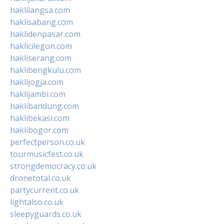
haklilangsa.com
haklisabang.com
haklidenpasar.com
haklicilegon.com
hakliserang.com
haklibengkulu.com
haklijogja.com
haklijambi.com
haklibandung.com
haklibekasi.com
haklibogor.com
perfectperson.co.uk
tourmusicfest.co.uk
strongdemocracy.co.uk
dronetotal.co.uk
partycurrent.co.uk
lightalso.co.uk
sleepyguards.co.uk