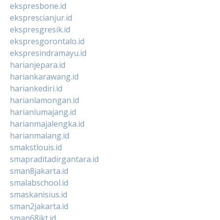
ekspresbone.id
eksprescianjur.id
ekspresgresik.id
ekspresgorontalo.id
ekspresindramayu.id
harianjepara.id
hariankarawang.id
hariankediri.id
harianlamongan.id
harianlumajang.id
harianmajalengka.id
harianmalang.id
smakstlouis.id
smapraditadirgantara.id
sman8jakarta.id
smalabschool.id
smaskanisius.id
sman2jakarta.id
sman68jkt.id