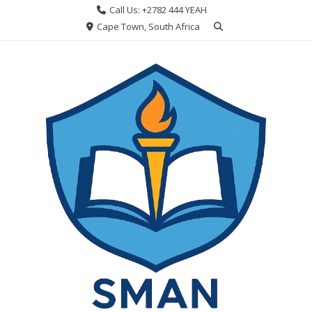
Skip
Call Us: +2782 444 YEAH
to
Cape Town, South Africa
content