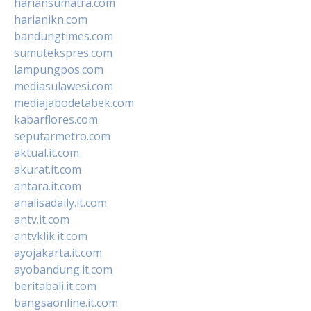
hariansumatra.com
harianikn.com
bandungtimes.com
sumutekspres.com
lampungpos.com
mediasulawesi.com
mediajabodetabek.com
kabarflores.com
seputarmetro.com
aktual.it.com
akurat.it.com
antara.it.com
analisadaily.it.com
antv.it.com
antvklik.it.com
ayojakarta.it.com
ayobandung.it.com
beritabali.it.com
bangsaonline.it.com