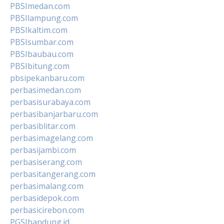
PBSImedan.com
PBSIlampung.com
PBSIkaltim.com
PBSIsumbar.com
PBSIbaubau.com
PBSIbitung.com
pbsipekanbaru.com
perbasimedan.com
perbasisurabaya.com
perbasibanjarbaru.com
perbasiblitar.com
perbasimagelang.com
perbasijambi.com
perbasiserang.com
perbasitangerang.com
perbasimalang.com
perbasidepok.com
perbasicirebon.com
PGSIbandung.id