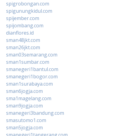
spigrobongan.com
spigunungkidul.com
spijember.com
spijombang.com
dianflores.id
sman48jkt.com
sman26jkt.com
sman03semarang.com
sman1sumbar.com
smanegeri1bantul.com
smanegeri1bogor.com
sman1surabaya.com
sman6jogja.com
sma1magelang.com
sman9jogja.com
smanegeri3bandung.com
smasutomo1.com
sman5jogja.com
smanegeri1tangerang.com