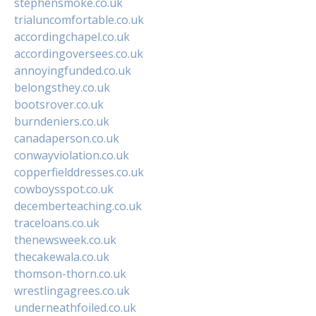
stephensmoke.co.uk
trialuncomfortable.co.uk
accordingchapel.co.uk
accordingoversees.co.uk
annoyingfunded.co.uk
belongsthey.co.uk
bootsrover.co.uk
burndeniers.co.uk
canadaperson.co.uk
conwayviolation.co.uk
copperfielddresses.co.uk
cowboysspot.co.uk
decemberteaching.co.uk
traceloans.co.uk
thenewsweek.co.uk
thecakewala.co.uk
thomson-thorn.co.uk
wrestlingagrees.co.uk
underneathfoiled.co.uk