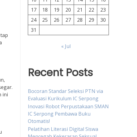
17
18
19
20
21
22
23
24
25
26
27
28
29
30
31
etap
a
« Jul
Recent Posts
un,
segar.
Bocoran Standar Seleksi PTN via
 ini
Evaluasi Kurikulum IC Serpong
Inovasi Robot Perpustakaan SMAN
IC Serpong Pembawa Buku
Otomatis!
Pelatihan Literasi Digital Siswa
u
Mencegah Kekerasan Seksual