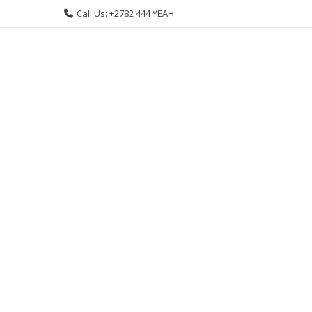
Skip
Call Us: +2782 444 YEAH
to
content