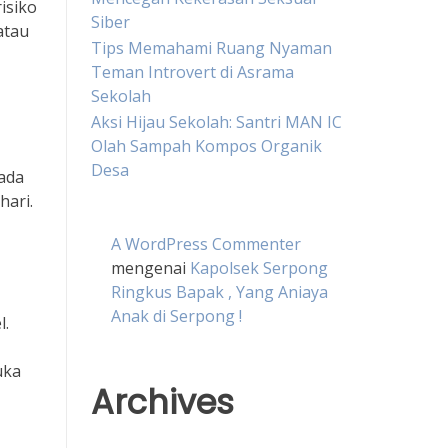
isiko
Siber
atau
Tips Memahami Ruang Nyaman
Teman Introvert di Asrama
Sekolah
Aksi Hijau Sekolah: Santri MAN IC
Olah Sampah Kompos Organik
Desa
 ada
hari.
A WordPress Commenter
mengenai
Kapolsek Serpong
Ringkus Bapak , Yang Aniaya
Anak di Serpong !
l.
uka
Archives