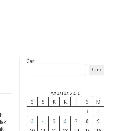
Cari
Cari
Agustus 2026
S
S
R
K
J
S
M
1
2
ah
3
4
5
6
7
8
9
dak
ak
10
11
12
13
14
15
16