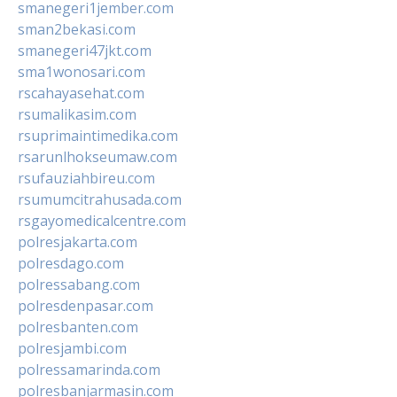
smanegeri1jember.com
sman2bekasi.com
smanegeri47jkt.com
sma1wonosari.com
rscahayasehat.com
rsumalikasim.com
rsuprimaintimedika.com
rsarunlhokseumaw.com
rsufauziahbireu.com
rsumumcitrahusada.com
rsgayomedicalcentre.com
polresjakarta.com
polresdago.com
polressabang.com
polresdenpasar.com
polresbanten.com
polresjambi.com
polressamarinda.com
polresbanjarmasin.com