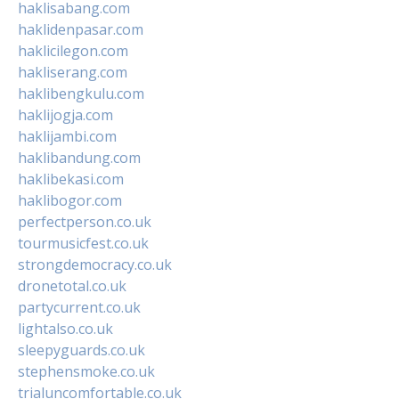
haklisabang.com
haklidenpasar.com
haklicilegon.com
hakliserang.com
haklibengkulu.com
haklijogja.com
haklijambi.com
haklibandung.com
haklibekasi.com
haklibogor.com
perfectperson.co.uk
tourmusicfest.co.uk
strongdemocracy.co.uk
dronetotal.co.uk
partycurrent.co.uk
lightalso.co.uk
sleepyguards.co.uk
stephensmoke.co.uk
trialuncomfortable.co.uk