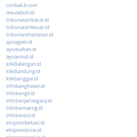
cnnbali.it.com
meulaboh.id
tribunacehbarat.id
tribunacehbesar.id
tribunacehselatan.id
ayoagam.id
ayoasahan.id
ayoasmat.id
klikBalangan.id
klikBandung.id
klikbanggai.id
infobangkalan.id
infobangli.id
infobanjarnegara.id
infobantaeng.id
infobantul.id
ekspresbekasi.id
ekspresbone.id