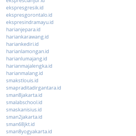
eksprescianjur.id
ekspresgresik.id
ekspresgorontalo.id
ekspresindramayu.id
harianjepara.id
hariankarawang.id
hariankediri.id
harianlamongan.id
harianlumajang.id
harianmajalengka.id
harianmalang.id
smakstlouis.id
smapraditadirgantara.id
sman8jakarta.id
smalabschool.id
smaskanisius.id
sman2jakarta.id
sman68jkt.id
sman8yogyakarta.id