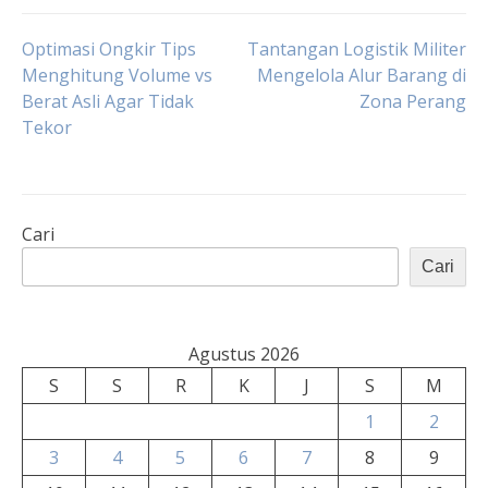
Navigasi
Optimasi Ongkir Tips
Tantangan Logistik Militer
Menghitung Volume vs
Mengelola Alur Barang di
Berat Asli Agar Tidak
Zona Perang
pos
Tekor
Cari
Cari
Agustus 2026
S
S
R
K
J
S
M
1
2
3
4
5
6
7
8
9