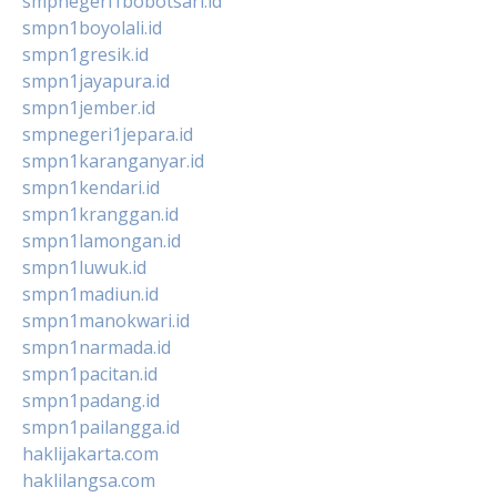
smpnegeri1bobotsari.id
smpn1boyolali.id
smpn1gresik.id
smpn1jayapura.id
smpn1jember.id
smpnegeri1jepara.id
smpn1karanganyar.id
smpn1kendari.id
smpn1kranggan.id
smpn1lamongan.id
smpn1luwuk.id
smpn1madiun.id
smpn1manokwari.id
smpn1narmada.id
smpn1pacitan.id
smpn1padang.id
smpn1pailangga.id
haklijakarta.com
haklilangsa.com