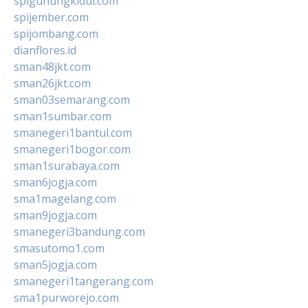
spigunungkidul.com
spijember.com
spijombang.com
dianflores.id
sman48jkt.com
sman26jkt.com
sman03semarang.com
sman1sumbar.com
smanegeri1bantul.com
smanegeri1bogor.com
sman1surabaya.com
sman6jogja.com
sma1magelang.com
sman9jogja.com
smanegeri3bandung.com
smasutomo1.com
sman5jogja.com
smanegeri1tangerang.com
sma1purworejo.com