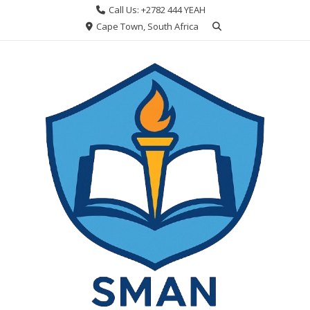
Skip
Call Us: +2782 444 YEAH
to
Cape Town, South Africa
content