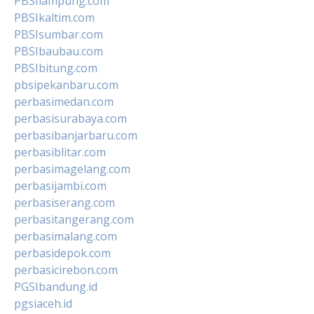
PBSIlampung.com
PBSIkaltim.com
PBSIsumbar.com
PBSIbaubau.com
PBSIbitung.com
pbsipekanbaru.com
perbasimedan.com
perbasisurabaya.com
perbasibanjarbaru.com
perbasiblitar.com
perbasimagelang.com
perbasijambi.com
perbasiserang.com
perbasitangerang.com
perbasimalang.com
perbasidepok.com
perbasicirebon.com
PGSIbandung.id
pgsiaceh.id