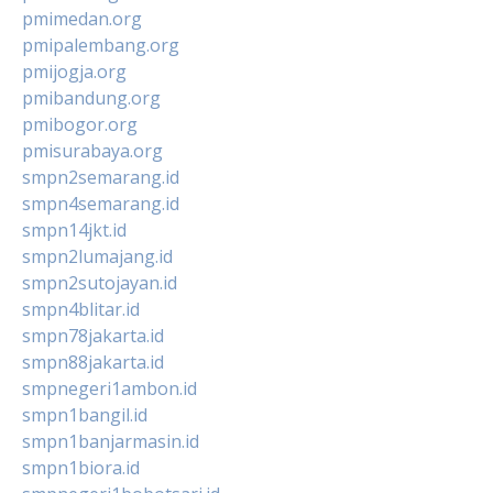
pmimedan.org
pmipalembang.org
pmijogja.org
pmibandung.org
pmibogor.org
pmisurabaya.org
smpn2semarang.id
smpn4semarang.id
smpn14jkt.id
smpn2lumajang.id
smpn2sutojayan.id
smpn4blitar.id
smpn78jakarta.id
smpn88jakarta.id
smpnegeri1ambon.id
smpn1bangil.id
smpn1banjarmasin.id
smpn1biora.id