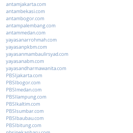
antamjakarta.com
antambekasi.com
antambogor.com
antampalembang.com
antammedan.com
yayasanarrohmah.com
yayasanpkbm.com
yayasanmambaulirsyad.com
yayasanabm.com
yayasandharmawanita.com
PBSIjakarta.com
PBSIbogor.com
PBSImedan.com
PBSIlampung.com
PBSIkaltim.com
PBSIsumbar.com
PBSIbaubau.com
PBSIbitung.com
pbsipekanbaru.com