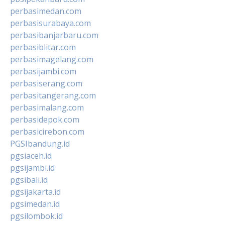
perbasimedan.com
perbasisurabaya.com
perbasibanjarbaru.com
perbasiblitar.com
perbasimagelang.com
perbasijambi.com
perbasiserang.com
perbasitangerang.com
perbasimalang.com
perbasidepok.com
perbasicirebon.com
PGSIbandung.id
pgsiaceh.id
pgsijambi.id
pgsibali.id
pgsijakarta.id
pgsimedan.id
pgsilombok.id