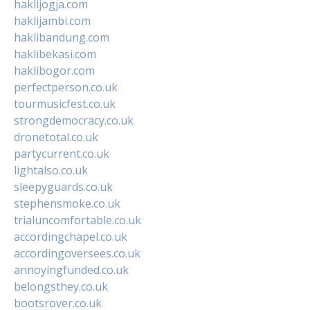
haklijogja.com
haklijambi.com
haklibandung.com
haklibekasi.com
haklibogor.com
perfectperson.co.uk
tourmusicfest.co.uk
strongdemocracy.co.uk
dronetotal.co.uk
partycurrent.co.uk
lightalso.co.uk
sleepyguards.co.uk
stephensmoke.co.uk
trialuncomfortable.co.uk
accordingchapel.co.uk
accordingoversees.co.uk
annoyingfunded.co.uk
belongsthey.co.uk
bootsrover.co.uk