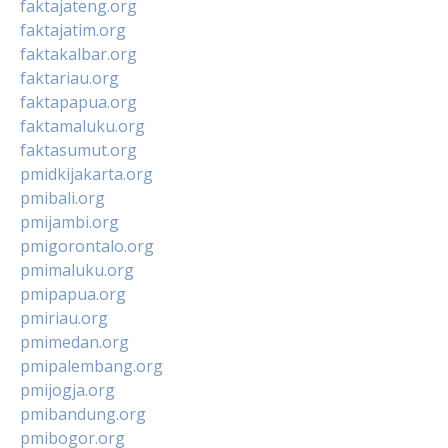
faktajateng.org
faktajatim.org
faktakalbar.org
faktariau.org
faktapapua.org
faktamaluku.org
faktasumut.org
pmidkijakarta.org
pmibali.org
pmijambi.org
pmigorontalo.org
pmimaluku.org
pmipapua.org
pmiriau.org
pmimedan.org
pmipalembang.org
pmijogja.org
pmibandung.org
pmibogor.org