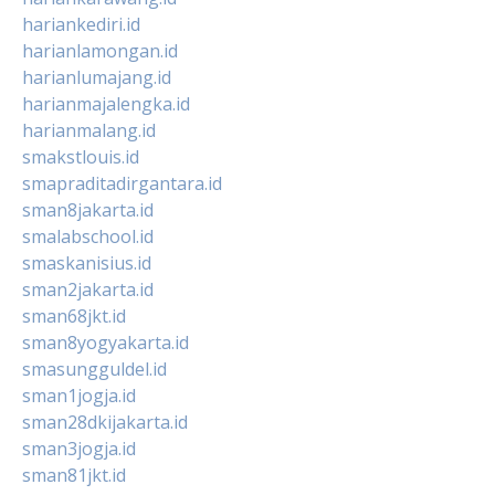
hariankediri.id
harianlamongan.id
harianlumajang.id
harianmajalengka.id
harianmalang.id
smakstlouis.id
smapraditadirgantara.id
sman8jakarta.id
smalabschool.id
smaskanisius.id
sman2jakarta.id
sman68jkt.id
sman8yogyakarta.id
smasungguldel.id
sman1jogja.id
sman28dkijakarta.id
sman3jogja.id
sman81jkt.id