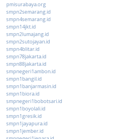
pmisurabaya.org
smpn2semarang.id
smpn4semarang.id
smpn14jkt.id
smpn2lumajang.id
smpn2sutojayan.id
smpn4blitar.id
smpn78jakarta.id
smpn88jakarta.id
smpnegeri1ambon.id
smpn1bangil.id
smpn1banjarmasin.id
smpn1biora.id
smpnegeri1bobotsari.id
smpn1boyolali.id
smpn1gresik.id
smpn1jayapura.id
smpn1jember.id
smpnegeri1jepara.id