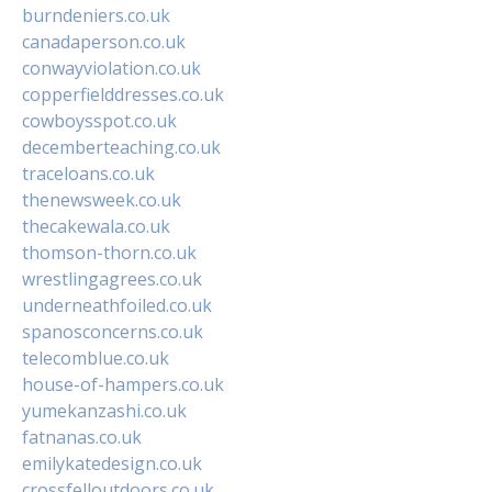
burndeniers.co.uk
canadaperson.co.uk
conwayviolation.co.uk
copperfielddresses.co.uk
cowboysspot.co.uk
decemberteaching.co.uk
traceloans.co.uk
thenewsweek.co.uk
thecakewala.co.uk
thomson-thorn.co.uk
wrestlingagrees.co.uk
underneathfoiled.co.uk
spanosconcerns.co.uk
telecomblue.co.uk
house-of-hampers.co.uk
yumekanzashi.co.uk
fatnanas.co.uk
emilykatedesign.co.uk
crossfelloutdoors.co.uk