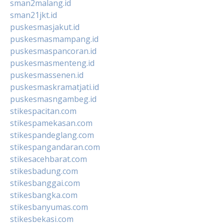
sman2malang.id
sman21jkt.id
puskesmasjakut.id
puskesmasmampang.id
puskesmaspancoran.id
puskesmasmenteng.id
puskesmassenen.id
puskesmaskramatjati.id
puskesmasngambeg.id
stikespacitan.com
stikespamekasan.com
stikespandeglang.com
stikespangandaran.com
stikesacehbarat.com
stikesbadung.com
stikesbanggai.com
stikesbangka.com
stikesbanyumas.com
stikesbekasi.com