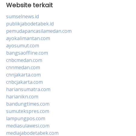
Website terkait
sumselnews.id
publikjabodetabek.id
pemudapancasilamedan.com
ayokalimantan.com
ayosumut.com
bangsaoffline.com
cnbcmedan.com
cnnmedan.com
cnnjakarta.com
cnbcjakarta.com
hariansumatra.com
harianikn.com
bandungtimes.com
sumutekspres.com
lampungpos.com
mediasulawesi.com
mediajabodetabek.com