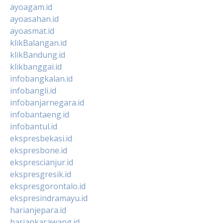
ayoagam.id
ayoasahan.id
ayoasmat.id
klikBalangan.id
klikBandung.id
klikbanggai.id
infobangkalan.id
infobangli.id
infobanjarnegara.id
infobantaeng.id
infobantul.id
ekspresbekasi.id
ekspresbone.id
eksprescianjur.id
ekspresgresik.id
ekspresgorontalo.id
ekspresindramayu.id
harianjepara.id
hariankarawang.id