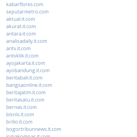
kabarflores.com
seputarmetro.com
aktual.it.com
akurat.it.com
antara.it.com
analisadaily.it.com
antv.it.com
antvklik.it.com
ayojakarta.it.com
ayobandung.it.com
beritabali.it.com
bangsaonline.it.com
beritajatim.it.com
beritasatu.it.com
bernas.it.com
bisnis.it.com
brilio.it.com
bogortribunnews.it.com
jogjakompas.it.com