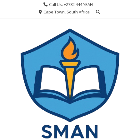
Skip
Call Us: +2782 444 YEAH
to
Cape Town, South Africa
content