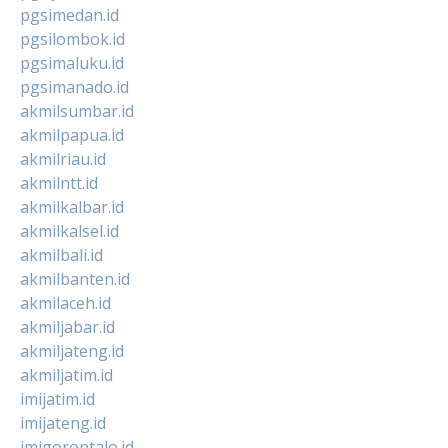
pgsimedan.id
pgsilombok.id
pgsimaluku.id
pgsimanado.id
akmilsumbar.id
akmilpapua.id
akmilriau.id
akmilntt.id
akmilkalbar.id
akmilkalsel.id
akmilbali.id
akmilbanten.id
akmilaceh.id
akmiljabar.id
akmiljateng.id
akmiljatim.id
imijatim.id
imijateng.id
imigorontalo.id