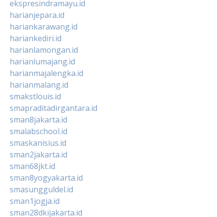
ekspresindramayu.id
harianjepara.id
hariankarawang.id
hariankediri.id
harianlamongan.id
harianlumajang.id
harianmajalengka.id
harianmalang.id
smakstlouis.id
smapraditadirgantara.id
sman8jakarta.id
smalabschool.id
smaskanisius.id
sman2jakarta.id
sman68jkt.id
sman8yogyakarta.id
smasungguldel.id
sman1jogja.id
sman28dkijakarta.id