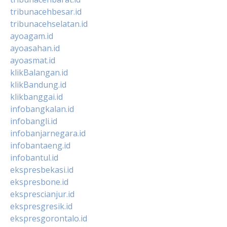
tribunacehbesar.id
tribunacehselatan.id
ayoagam.id
ayoasahan.id
ayoasmat.id
klikBalangan.id
klikBandung.id
klikbanggai.id
infobangkalan.id
infobangli.id
infobanjarnegara.id
infobantaeng.id
infobantul.id
ekspresbekasi.id
ekspresbone.id
eksprescianjur.id
ekspresgresik.id
ekspresgorontalo.id