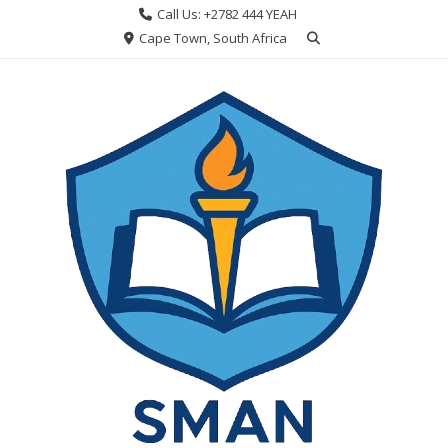
Skip
Call Us: +2782 444 YEAH
to
Cape Town, South Africa
content