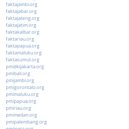
faktajambi.org
faktajabar.org
faktajateng.org
faktajatim.org
faktakalbar.org
faktariau.org
faktapapua.org
faktamaluku.org
faktasumut.org
pmidkijakarta.org
pmibali.org
pmijambi.org
pmigorontalo.org
pmimaluku.org
pmipapua.org
pmiriau.org
pmimedan.org
pmipalembang.org
pmijogja.org