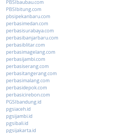
PBSIbaubau.com
PBSIbitung.com
pbsipekanbaru.com
perbasimedan.com
perbasisurabaya.com
perbasibanjarbaru.com
perbasiblitar.com
perbasimagelang.com
perbasijambi.com
perbasiserang.com
perbasitangerang.com
perbasimalang.com
perbasidepok.com
perbasicirebon.com
PGSIbandung.id
pgsiaceh.id
pgsijambi.id
pgsibali.id
pgsijakarta.id