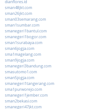
dianflores.id
sman48jkt.com
sman26jkt.com
sman03semarang.com
sman1sumbar.com
smanegeri1bantul.com
smanegeri1bogor.com
sman1surabaya.com
sman6jogja.com
sma1magelang.com
sman9jogja.com
smanegeri3bandung.com
smasutomo1.com
sman5jogja.com
smanegeri1tangerang.com
sma1purworejo.com
smanegeri1jember.com
sman2bekasi.com
smanegeri47jkt.com