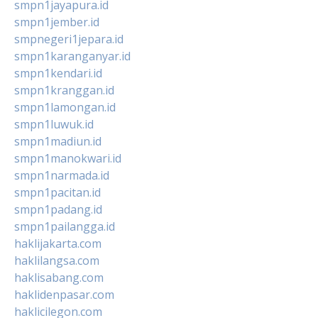
smpn1jayapura.id
smpn1jember.id
smpnegeri1jepara.id
smpn1karanganyar.id
smpn1kendari.id
smpn1kranggan.id
smpn1lamongan.id
smpn1luwuk.id
smpn1madiun.id
smpn1manokwari.id
smpn1narmada.id
smpn1pacitan.id
smpn1padang.id
smpn1pailangga.id
haklijakarta.com
haklilangsa.com
haklisabang.com
haklidenpasar.com
haklicilegon.com