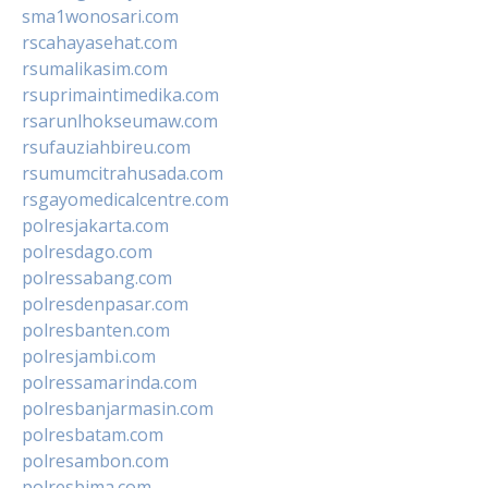
sma1wonosari.com
rscahayasehat.com
rsumalikasim.com
rsuprimaintimedika.com
rsarunlhokseumaw.com
rsufauziahbireu.com
rsumumcitrahusada.com
rsgayomedicalcentre.com
polresjakarta.com
polresdago.com
polressabang.com
polresdenpasar.com
polresbanten.com
polresjambi.com
polressamarinda.com
polresbanjarmasin.com
polresbatam.com
polresambon.com
polresbima.com