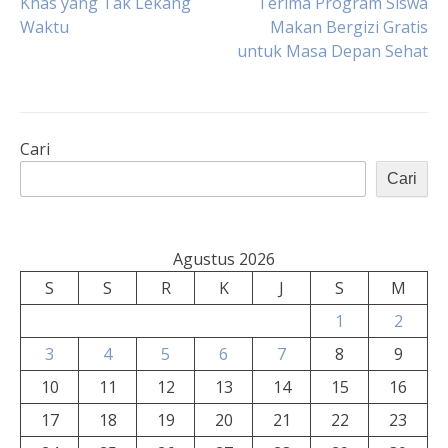
Khas yang Tak Lekang
Terima Program Siswa
pos
Waktu
Makan Bergizi Gratis
untuk Masa Depan Sehat
Cari
Cari
Agustus 2026
S
S
R
K
J
S
M
1
2
3
4
5
6
7
8
9
10
11
12
13
14
15
16
17
18
19
20
21
22
23