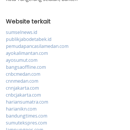
Website terkait
sumselnews.id
publikjabodetabek.id
pemudapancasilamedan.com
ayokalimantan.com
ayosumut.com
bangsaoffline.com
cnbcmedan.com
cnnmedan.com
cnnjakarta.com
cnbcjakarta.com
hariansumatra.com
harianikn.com
bandungtimes.com
sumutekspres.com
lampungpos.com