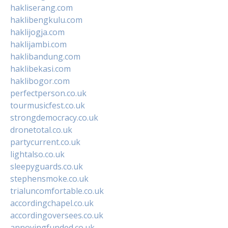
hakliserang.com
haklibengkulu.com
haklijogja.com
haklijambi.com
haklibandung.com
haklibekasi.com
haklibogor.com
perfectperson.co.uk
tourmusicfest.co.uk
strongdemocracy.co.uk
dronetotal.co.uk
partycurrent.co.uk
lightalso.co.uk
sleepyguards.co.uk
stephensmoke.co.uk
trialuncomfortable.co.uk
accordingchapel.co.uk
accordingoversees.co.uk
annoyingfunded.co.uk