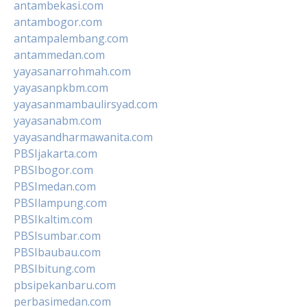
antambekasi.com
antambogor.com
antampalembang.com
antammedan.com
yayasanarrohmah.com
yayasanpkbm.com
yayasanmambaulirsyad.com
yayasanabm.com
yayasandharmawanita.com
PBSIjakarta.com
PBSIbogor.com
PBSImedan.com
PBSIlampung.com
PBSIkaltim.com
PBSIsumbar.com
PBSIbaubau.com
PBSIbitung.com
pbsipekanbaru.com
perbasimedan.com