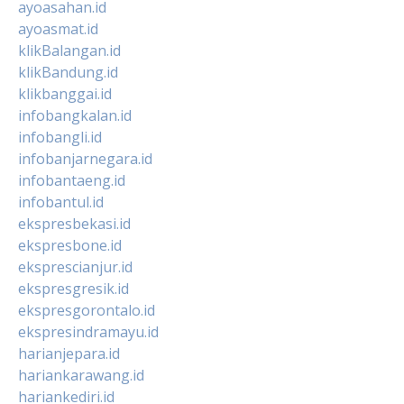
ayoasahan.id
ayoasmat.id
klikBalangan.id
klikBandung.id
klikbanggai.id
infobangkalan.id
infobangli.id
infobanjarnegara.id
infobantaeng.id
infobantul.id
ekspresbekasi.id
ekspresbone.id
eksprescianjur.id
ekspresgresik.id
ekspresgorontalo.id
ekspresindramayu.id
harianjepara.id
hariankarawang.id
hariankediri.id