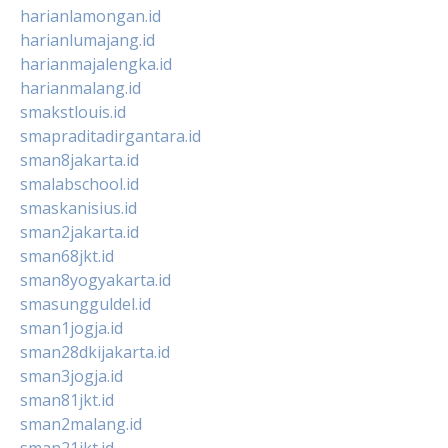
harianlamongan.id
harianlumajang.id
harianmajalengka.id
harianmalang.id
smakstlouis.id
smapraditadirgantara.id
sman8jakarta.id
smalabschool.id
smaskanisius.id
sman2jakarta.id
sman68jkt.id
sman8yogyakarta.id
smasungguldel.id
sman1jogja.id
sman28dkijakarta.id
sman3jogja.id
sman81jkt.id
sman2malang.id
sman21jkt.id