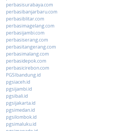
perbasisurabaya.com
perbasibanjarbaru.com
perbasiblitar.com
perbasimagelang.com
perbasijambi.com
perbasiserang.com
perbasitangerang.com
perbasimalang.com
perbasidepok.com
perbasicirebon.com
PGSIbandung.id
pgsiaceh.id
pgsijambi.id
pgsibali.id
pgsijakarta.id
pgsimedan.id
pgsilombok.id
pgsimaluku.id
pgsimanado.id