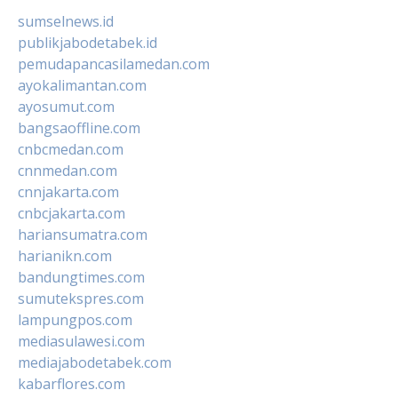
sumselnews.id
publikjabodetabek.id
pemudapancasilamedan.com
ayokalimantan.com
ayosumut.com
bangsaoffline.com
cnbcmedan.com
cnnmedan.com
cnnjakarta.com
cnbcjakarta.com
hariansumatra.com
harianikn.com
bandungtimes.com
sumutekspres.com
lampungpos.com
mediasulawesi.com
mediajabodetabek.com
kabarflores.com