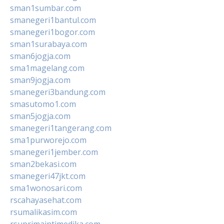
sman1sumbar.com
smanegeri1bantul.com
smanegeri1bogor.com
sman1surabaya.com
sman6jogja.com
sma1magelang.com
sman9jogja.com
smanegeri3bandung.com
smasutomo1.com
sman5jogja.com
smanegeri1tangerang.com
sma1purworejo.com
smanegeri1jember.com
sman2bekasi.com
smanegeri47jkt.com
sma1wonosari.com
rscahayasehat.com
rsumalikasim.com
rsuprimaintimedika.com