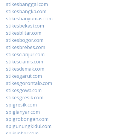
stikesbanggai.com
stikesbangka.com
stikesbanyumas.com
stikesbekasi.com
stikesblitar.com
stikesbogor.com
stikesbrebes.com
stikescianjur.com
stikesciamis.com
stikesdemak.com
stikesgarut.com
stikesgorontalo.com
stikesgowa.com
stikesgresik.com
spigresik.com
spigianyar.com
spigrobongan.com
spigunungkidul.com
spijember.com