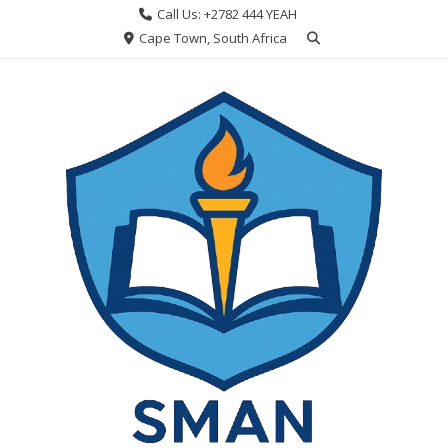
Skip
Call Us: +2782 444 YEAH
to
Cape Town, South Africa
content