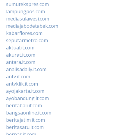
sumutekspres.com
lampungpos.com
mediasulawesi.com
mediajabodetabek.com
kabarflores.com
seputarmetro.com
aktual.it.com
akurat.it.com
antara.it.com
analisadaily.it.com
antv.it.com
antvklik.it.com
ayojakarta.it.com
ayobandung.it.com
beritabali.it.com
bangsaonline.it.com
beritajatim.it.com
beritasatu.it.com
bernas.it.com