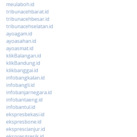
meulaboh.id
tribunacehbarat.id
tribunacehbesar.id
tribunacehselatan.id
ayoagam.id
ayoasahan.id
ayoasmat.id
klikBalangan.id
klikBandung.id
klikbanggai.id
infobangkalan.id
infobangli.id
infobanjarnegara.id
infobantaeng.id
infobantul.id
ekspresbekasi.id
ekspresbone.id
eksprescianjur.id
ekspresgresik.id