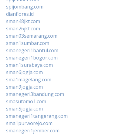
spijombang.com
dianflores.id
sman48jkt.com
sman26jkt.com
sman03semarang.com
sman1sumbar.com
smanegeri1bantul.com
smanegeri1bogor.com
sman1surabaya.com
sman6jogja.com
sma1magelang.com
sman9jogja.com
smanegeri3bandung.com
smasutomo1.com
sman5jogja.com
smanegeri1tangerang.com
sma1purworejo.com
smanegeri1jember.com