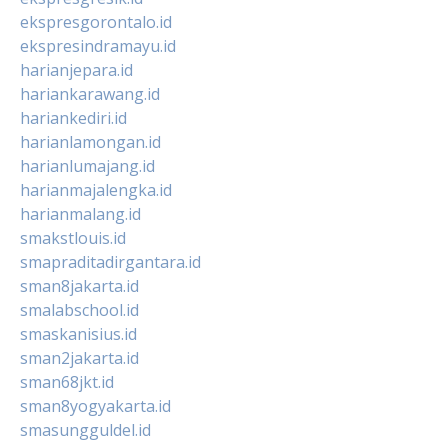
ekspresgorontalo.id
ekspresindramayu.id
harianjepara.id
hariankarawang.id
hariankediri.id
harianlamongan.id
harianlumajang.id
harianmajalengka.id
harianmalang.id
smakstlouis.id
smapraditadirgantara.id
sman8jakarta.id
smalabschool.id
smaskanisius.id
sman2jakarta.id
sman68jkt.id
sman8yogyakarta.id
smasungguldel.id