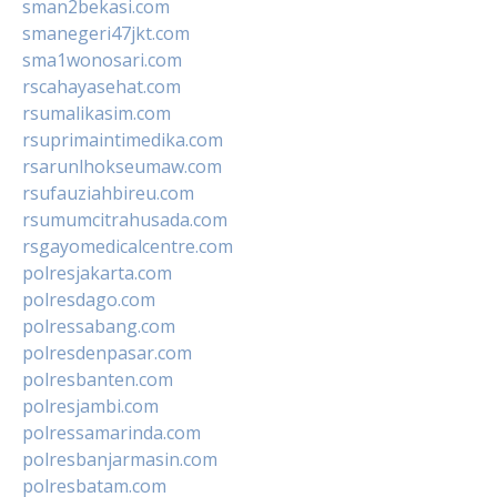
sman2bekasi.com
smanegeri47jkt.com
sma1wonosari.com
rscahayasehat.com
rsumalikasim.com
rsuprimaintimedika.com
rsarunlhokseumaw.com
rsufauziahbireu.com
rsumumcitrahusada.com
rsgayomedicalcentre.com
polresjakarta.com
polresdago.com
polressabang.com
polresdenpasar.com
polresbanten.com
polresjambi.com
polressamarinda.com
polresbanjarmasin.com
polresbatam.com