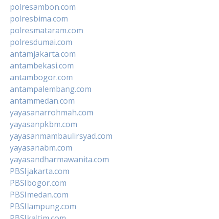
polresambon.com
polresbima.com
polresmataram.com
polresdumai.com
antamjakarta.com
antambekasi.com
antambogor.com
antampalembang.com
antammedan.com
yayasanarrohmah.com
yayasanpkbm.com
yayasanmambaulirsyad.com
yayasanabm.com
yayasandharmawanita.com
PBSIjakarta.com
PBSIbogor.com
PBSImedan.com
PBSIlampung.com
PBSIkaltim.com