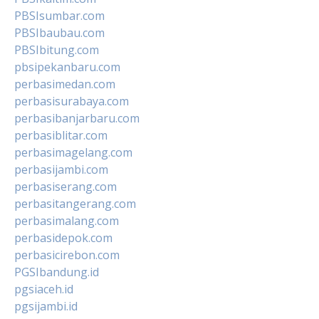
PBSIsumbar.com
PBSIbaubau.com
PBSIbitung.com
pbsipekanbaru.com
perbasimedan.com
perbasisurabaya.com
perbasibanjarbaru.com
perbasiblitar.com
perbasimagelang.com
perbasijambi.com
perbasiserang.com
perbasitangerang.com
perbasimalang.com
perbasidepok.com
perbasicirebon.com
PGSIbandung.id
pgsiaceh.id
pgsijambi.id