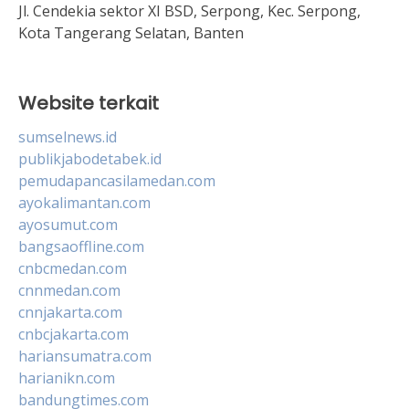
Jl. Cendekia sektor XI BSD, Serpong, Kec. Serpong,
Kota Tangerang Selatan, Banten
Website terkait
sumselnews.id
publikjabodetabek.id
pemudapancasilamedan.com
ayokalimantan.com
ayosumut.com
bangsaoffline.com
cnbcmedan.com
cnnmedan.com
cnnjakarta.com
cnbcjakarta.com
hariansumatra.com
harianikn.com
bandungtimes.com